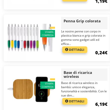
1,19€
Penna Grip colorata
Le nostre penne con corpo in
STAMPA
plastica bianca e grip colorata in
COMPRESA
gomma sono gadget utili ed
effica...
DETTAGLI
0,24€
Base di ricarica
wireless
Base di ricarica wireless in
STAMPA
bambù: unisce eleganza,
COMPRESA
funzionalità e sostenibilità. Con le
sue dim...
DETTAGLI
6,19€