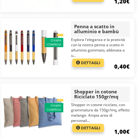
1,20€
Penna a scatto in
alluminio e bambù
Esplora l'eleganza e la praticità
STAMPA
con la nostra penna a scatto in
COMPRESA
alluminio gommato, abbinata a
u...
DETTAGLI
0,40€
Shopper in cotone
Riciclato 150gr/mq
Shopper in cotone riciclato, con
STAMPA
grammatura da 150gr/mq, effetto
COMPRESA
melange. Ampia area di
personali...
DETTAGLI
1,00€