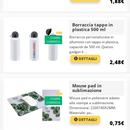
1,88€
Borraccia tappo in
plastica 500 ml
Borraccia personalizzata in
STAMPA
alluminio con tappo in plastica,
COMPRESA
capacità da 500 ml. Questo
gadget è ...
DETTAGLI
2,48€
Mouse pad in
sublimazione
Mouse pad in poliestere adatto
STAMPA
alla stampa a sublimazione.
COMPRESA
Dimensione: 220X180X2MM.
Materiale: po...
DETTAGLI
0,75€