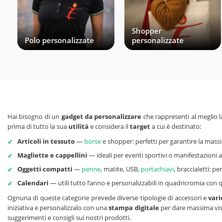
Shopper
Polo personalizzate
personalizzate
Hai bisogno di un
gadget da personalizzare
che rappresenti al meglio 
prima di tutto la sua
utilità
e considera il
target
a cui è destinato:
Articoli in tessuto
—
borse
e shopper: perfetti per garantire la massi
Magliette e cappellini
— ideali per eventi sportivi o manifestazioni al
Oggetti compatti
—
penne
, matite, USB,
portachiavi
, braccialetti: p
Calendari
— utili tutto l’anno e personalizzabili in quadricromia con q
Ognuna di queste categorie prevede diverse tipologie di accessori e
vari
iniziativa e personalizzalo con una
stampa digitale
per dare massima visib
suggerimenti e consigli sui nostri prodotti.