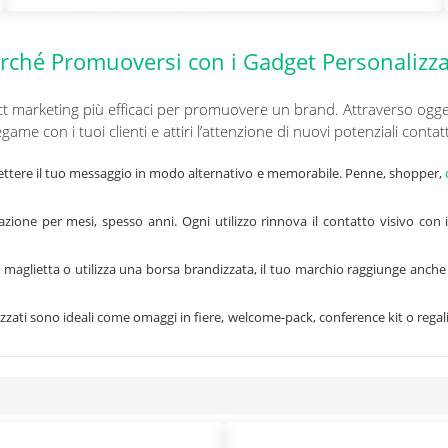
rché Promuoversi con i Gadget Personalizza
t marketing più efficaci per promuovere un brand. Attraverso oggetti u
egame con i tuoi clienti e attiri l’attenzione di nuovi potenziali contatt
ttere il tuo messaggio in modo alternativo e memorabile. Penne, shopper,
lazione per mesi, spesso anni. Ogni utilizzo rinnova il contatto visivo con
glietta o utilizza una borsa brandizzata, il tuo marchio raggiunge anche ch
zzati sono ideali come omaggi in fiere, welcome-pack, conference kit o regal