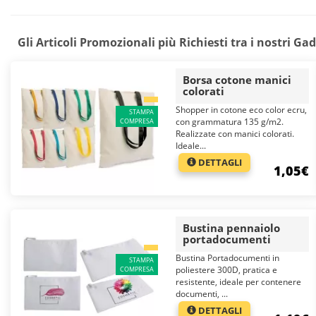
Gli Articoli Promozionali più Richiesti tra i nostri Ga
Borsa cotone manici
colorati
Shopper in cotone eco color ecru,
STAMPA
con grammatura 135 g/m2.
COMPRESA
Realizzate con manici colorati.
Ideale...
DETTAGLI
1,05€
Bustina pennaiolo
portadocumenti
Bustina Portadocumenti in
STAMPA
poliestere 300D, pratica e
COMPRESA
resistente, ideale per contenere
documenti, ...
DETTAGLI