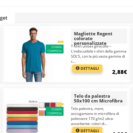
dget
Magliette Regent
colorate
personalizzate
T-shirt unisex girocollo –
STAMPA
L'indiscutibile t-shirt della gamma
COMPRESA
SOL’S, con la più vasta gamma di
c...
DETTAGLI
2,88€
Telo da palestra
50x100 cm Microfibra
Telo palestra, mare,
STAMPA
asciugamano in microfibra di
COMPRESA
poliestere 170 g/m2 ultra-
assorbente: colori di...
DETTAGLI