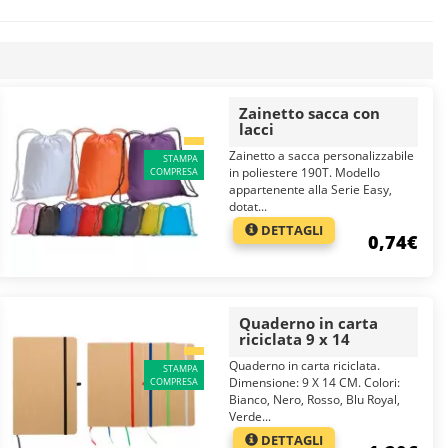
Zainetto sacca con
lacci
Zainetto a sacca personalizzabile
STAMPA
in poliestere 190T. Modello
COMPRESA
appartenente alla Serie Easy,
dotat...
DETTAGLI
0,74€
Quaderno in carta
riciclata 9 x 14
Quaderno in carta riciclata.
STAMPA
Dimensione: 9 X 14 CM. Colori:
COMPRESA
Bianco, Nero, Rosso, Blu Royal,
Verde...
DETTAGLI