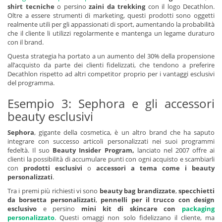
shirt tecniche
o persino
zaini da trekking
con il logo Decathlon.
Oltre a essere strumenti di marketing, questi prodotti sono oggetti
realmente utili per gli appassionati di sport, aumentando la probabilità
che il cliente li utilizzi regolarmente e mantenga un legame duraturo
con il brand.
Questa strategia ha portato a un aumento del 30% della propensione
all’acquisto da parte dei clienti fidelizzati, che tendono a preferire
Decathlon rispetto ad altri competitor proprio per i vantaggi esclusivi
del programma.
Esempio 3: Sephora e gli accessori
beauty esclusivi
Sephora
, gigante della cosmetica, è un altro brand che ha saputo
integrare con successo articoli personalizzati nei suoi programmi
fedeltà. Il suo
Beauty Insider Program,
lanciato nel 2007 offre ai
clienti la possibilità di accumulare punti con ogni acquisto e scambiarli
con
prodotti esclusivi
o
accessori a tema come i beauty
personalizzati
.
Tra i premi più richiesti vi sono
beauty bag brandizzate
,
specchietti
da borsetta personalizzati
,
pennelli per il trucco con design
esclusivo
e persino
mini kit di skincare con
packaging
personalizzato
. Questi omaggi non solo fidelizzano il cliente, ma