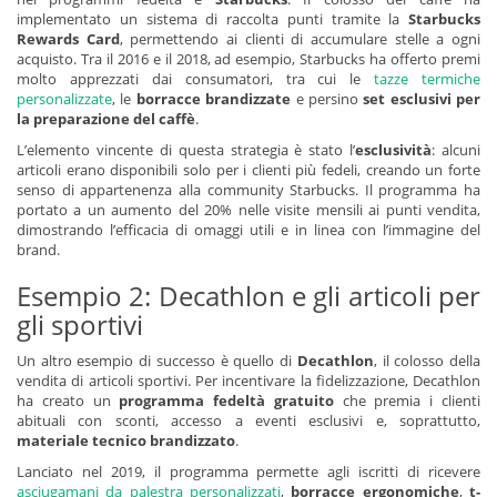
implementato un sistema di raccolta punti tramite la
Starbucks
Rewards Card
, permettendo ai clienti di accumulare stelle a ogni
acquisto. Tra il 2016 e il 2018, ad esempio, Starbucks ha offerto premi
molto apprezzati dai consumatori, tra cui le
tazze termiche
personalizzate
, le
borracce brandizzate
e persino
set esclusivi per
la preparazione del caffè
.
L’elemento vincente di questa strategia è stato l’
esclusività
: alcuni
articoli erano disponibili solo per i clienti più fedeli, creando un forte
senso di appartenenza alla community Starbucks. Il programma ha
portato a un aumento del 20% nelle visite mensili ai punti vendita,
dimostrando l’efficacia di omaggi utili e in linea con l’immagine del
brand.
Esempio 2: Decathlon e gli articoli per
gli sportivi
Un altro esempio di successo è quello di
Decathlon
, il colosso della
vendita di articoli sportivi. Per incentivare la fidelizzazione, Decathlon
ha creato un
programma fedeltà gratuito
che premia i clienti
abituali con sconti, accesso a eventi esclusivi e, soprattutto,
materiale tecnico brandizzato
.
Lanciato nel 2019, il programma permette agli iscritti di ricevere
asciugamani da palestra personalizzati
,
borracce ergonomiche
,
t-