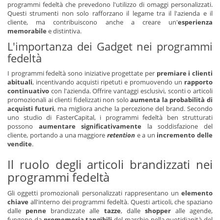
programmi fedeltà che prevedono l'utilizzo di omaggi personalizzati.
Questi strumenti non solo rafforzano il legame tra il l'azienda e il
cliente, ma contribuiscono anche a creare un'
esperienza
memorabile
e distintiva.
L'importanza dei Gadget nei programmi
fedeltà
I programmi fedeltà sono iniziative progettate per
premiare i clienti
abituali
, incentivando acquisti ripetuti e promuovendo un
rapporto
continuativo
con l'azienda. Offrire vantaggi esclusivi, sconti o articoli
promozionali ai clienti fidelizzati non solo
aumenta la probabilità di
acquisti futuri
, ma migliora anche la percezione del brand. Secondo
uno studio di FasterCapital, i programmi fedeltà ben strutturati
possono
aumentare significativamente
la soddisfazione del
cliente, portando a una maggiore
retention
e a un
incremento delle
vendite
.
Il ruolo degli articoli brandizzati nei
programmi fedeltà
Gli oggetti promozionali personalizzati rappresentano un
elemento
chiave
all'interno dei programmi fedeltà. Questi articoli, che spaziano
dalle
penne
brandizzate alle
tazze
, dalle
shopper
alle agende,
fungono da
promemoria tangibili
del marchio nella quotidianità del