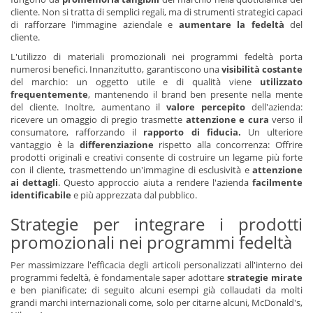
cliente. Non si tratta di semplici regali, ma di strumenti strategici capaci
di rafforzare l'immagine aziendale e
aumentare la fedeltà
del
cliente.
L'utilizzo di materiali promozionali nei programmi fedeltà porta
numerosi benefici. Innanzitutto, garantiscono una
visibilità costante
del marchio: un oggetto utile e di qualità viene
utilizzato
frequentemente
, mantenendo il brand ben presente nella mente
del cliente. Inoltre, aumentano il
valore percepito
dell'azienda:
ricevere un omaggio di pregio trasmette
attenzione e cura
verso il
consumatore, rafforzando il
rapporto di fiducia.
Un ulteriore
vantaggio è la
differenziazione
rispetto alla concorrenza: Offrire
prodotti originali e creativi consente di costruire un legame più forte
con il cliente, trasmettendo un'immagine di esclusività e
attenzione
ai dettagli
. Questo approccio aiuta a rendere l'azienda
facilmente
identificabile
e più apprezzata dal pubblico.
Strategie per integrare i prodotti
promozionali nei programmi fedeltà
Per massimizzare l'efficacia degli articoli personalizzati all'interno dei
programmi fedeltà, è fondamentale saper adottare
strategie mirate
e ben pianificate; di seguito alcuni esempi già collaudati da molti
grandi marchi internazionali come, solo per citarne alcuni, McDonald's,