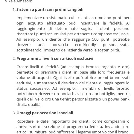
Nike e Amazon:
Sistemi a punti con premi tangibili
Implementare un sistema in cui i clienti accumulano punti per
ogni acquisto effettuato può incentivare la fedeltà. Al
raggiungimento di determinate soglie, i clienti possono
riscattare i punti accumulati per ottenere ricompense esclusive.
Ad esempio, un cliente che raggiunge 500 punti potrebbe
ricevere una borraccia eco-friendly personalizzata,
sottolineando l'impegno dell'azienda verso la sostenibilità.
Programmi a livelli con articoli esclusivi
Creare livelli di fedeltà (ad esempio bronzo, argento e oro)
permette di premiare i clienti in base alla loro frequenza e
volume di acquisti. Ogni livello può offrire premi brandizzati
esclusivi, aumentando il desiderio del cliente di raggiungere lo
status successivo. Ad esempio, i membri di livello bronzo
potrebbero ricevere un portachiavi o un apribottiglie, mentre
quelli del livello oro una t-shirt personalizzata o un power bank
di alta qualità.
Omaggi per occasioni speciali
Ricordare le date importanti dei clienti, come compleanni o
anniversari di iscrizione al programma fedeltà, inviando loro
articoli su misura, può rafforzare il legame emotivo con il brand.