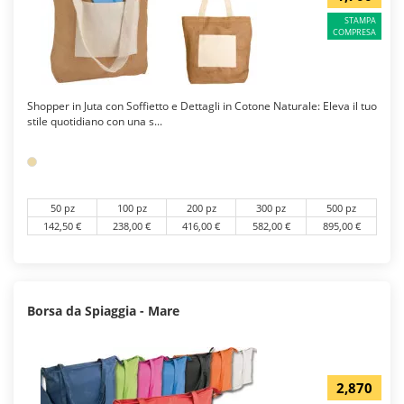
STAMPA
COMPRESA
Shopper in Juta con Soffietto e Dettagli in Cotone Naturale: Eleva il tuo
stile quotidiano con una s...
50 pz
100 pz
200 pz
300 pz
500 pz
142,50 €
238,00 €
416,00 €
582,00 €
895,00 €
Borsa da Spiaggia - Mare
2,870