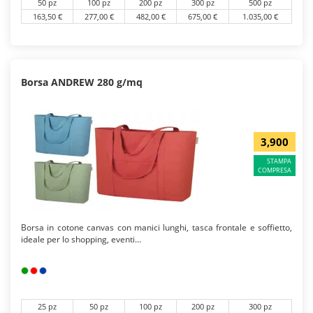
50 pz
100 pz
200 pz
300 pz
500 pz
163,50 €
277,00 €
482,00 €
675,00 €
1.035,00 €
Borsa ANDREW 280 g/mq
3,900
STAMPA
COMPRESA
Borsa in cotone canvas con manici lunghi, tasca frontale e soffietto,
ideale per lo shopping, eventi...
25 pz
50 pz
100 pz
200 pz
300 pz