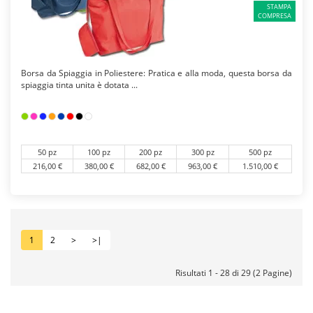
STAMPA
COMPRESA
Borsa da Spiaggia in Poliestere: Pratica e alla moda, questa borsa da
spiaggia tinta unita è dotata ...
50 pz
100 pz
200 pz
300 pz
500 pz
216,00 €
380,00 €
682,00 €
963,00 €
1.510,00 €
1
2
>
>|
Risultati 1 - 28 di 29 (2 Pagine)