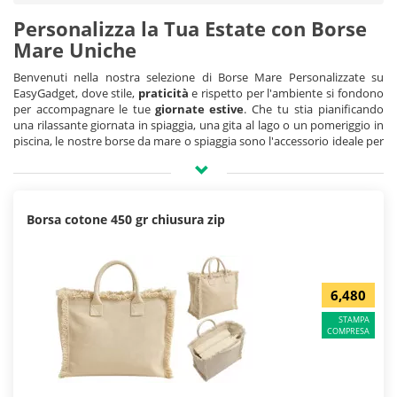
Personalizza la Tua Estate con Borse
Mare Uniche
Benvenuti nella nostra selezione di Borse Mare Personalizzate su
EasyGadget, dove stile,
praticità
e rispetto per l'ambiente si fondono
per accompagnare le tue
giornate estive
. Che tu stia pianificando
una rilassante giornata in spiaggia, una gita al lago o un pomeriggio in
piscina, le nostre borse da mare o spiaggia sono l'accessorio ideale per
portare con te tutto il necessario, con un tocco personale che non
passerà inosservato.
Perché Scegliere le Borse Mare Personalizzate?
Borsa cotone 450 gr chiusura zip
Le nostre borse non sono solo un accessorio di tendenza; sono una
tela bianca pronta ad accogliere le tue idee. Personalizza la tua borsa
mare con loghi, grafiche, messaggi o foto, trasformandola in un pezzo
unico che racconta la tua storia o quella della tua azienda. Le nostre
6,480
borse mare personalizzate
rappresentano un’ottima scelta per:
Aziende Turistiche:
Hotel, resort e agenzie di viaggio possono offrire
STAMPA
COMPRESA
ai propri clienti una borsa come benvenuto o ricordo della loro
esperienza di viagio.
Eventi Corporativi:
Rendi memorabili i tuoi eventi aziendali estivi
regalando ai partecipanti una borsa mare con il
tuo brand
.