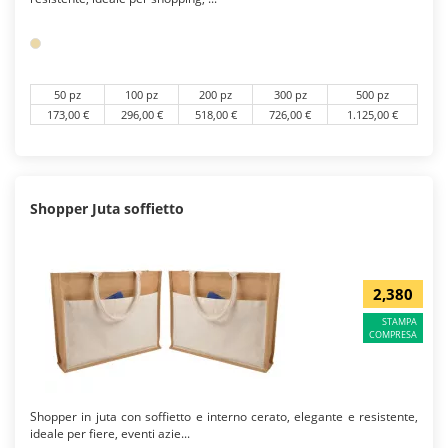
50 pz
100 pz
200 pz
300 pz
500 pz
173,00 €
296,00 €
518,00 €
726,00 €
1.125,00 €
Shopper Juta soffietto
2,380
STAMPA
COMPRESA
Shopper in juta con soffietto e interno cerato, elegante e resistente,
ideale per fiere, eventi azie...