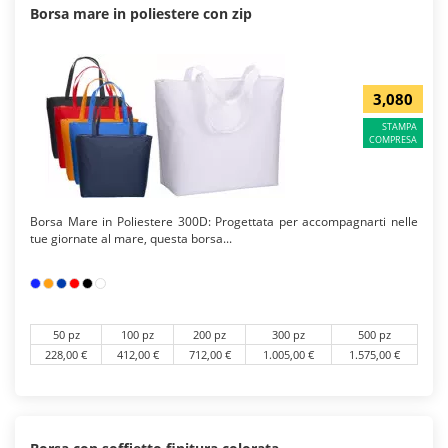
Borsa mare in poliestere con zip
3,080
STAMPA
COMPRESA
Borsa Mare in Poliestere 300D: Progettata per accompagnarti nelle
tue giornate al mare, questa borsa...
50 pz
100 pz
200 pz
300 pz
500 pz
228,00 €
412,00 €
712,00 €
1.005,00 €
1.575,00 €