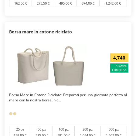
162,50 €
275,50 €
495,00 €
874,00 €
1.242,00 €
Borsa mare in cotone riciclato
4,740
STAMPA
COMPRESA
Borsa Mare in Cotone Riciclato: Preparati per una giornata perfetta al
mare con la nostra borsa in c...
25 pz
50 pz
100 pz
200 pz
300 pz
188,00 €
325,00 €
591,00 €
1.054,00 €
1.503,00 €