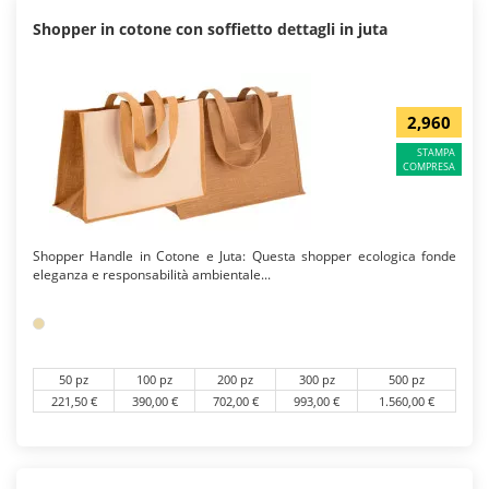
Shopper in cotone con soffietto dettagli in juta
2,960
STAMPA
COMPRESA
Shopper Handle in Cotone e Juta: Questa shopper ecologica fonde
eleganza e responsabilità ambientale...
50 pz
100 pz
200 pz
300 pz
500 pz
221,50 €
390,00 €
702,00 €
993,00 €
1.560,00 €