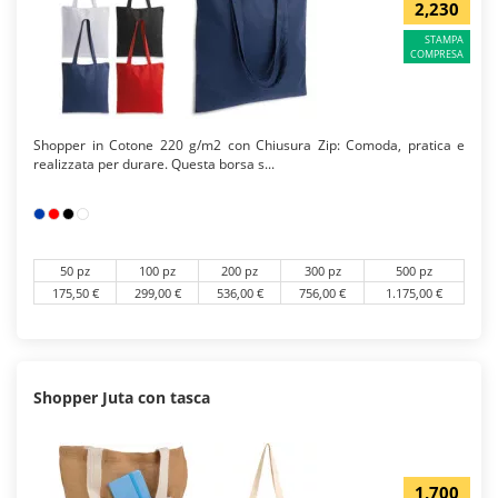
2,230
STAMPA
COMPRESA
Shopper in Cotone 220 g/m2 con Chiusura Zip: Comoda, pratica e
realizzata per durare. Questa borsa s...
50 pz
100 pz
200 pz
300 pz
500 pz
175,50 €
299,00 €
536,00 €
756,00 €
1.175,00 €
Shopper Juta con tasca
1,700