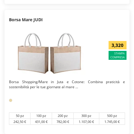
Borsa Mare JUDI
3,320
STAMPA
COMPRESA
Borsa Shopping/Mare in Juta e Cotone: Combina praticità e
sostenibilità per le tue giornate al mare ...
50 pz
100 pz
200 pz
300 pz
500 pz
242,50 €
431,00 €
782,00 €
1.107,00 €
1.745,00 €