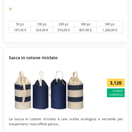
50 pz
100 pz
200 pz
300 pz
500 pz
187,50 €
324,00 €
574,00 €
807,00 €
1.260,00 €
Sacca in cotone riciclato
3,120
STAMPA
COMPRESA
La sacca in cotone riciclato è una scelta ecologica e versatile per
trasportare i tuoi effetti perso...