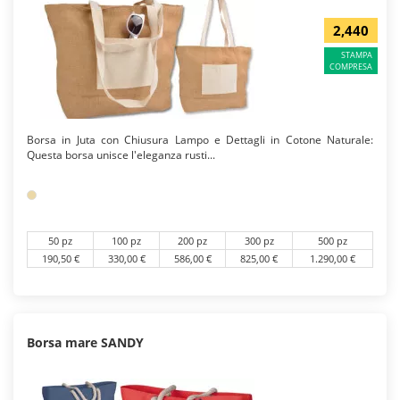
2,440
STAMPA
COMPRESA
Borsa in Juta con Chiusura Lampo e Dettagli in Cotone Naturale:
Questa borsa unisce l'eleganza rusti...
50 pz
100 pz
200 pz
300 pz
500 pz
190,50 €
330,00 €
586,00 €
825,00 €
1.290,00 €
Borsa mare SANDY