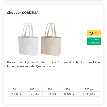
Shopper CORDELIA
2,630
STAMPA
COMPRESA
Borsa Shopping con Soffietto: Una fusione di stile, funzionalità e
impegno ambientale. Questa spazio...
50 pz
100 pz
200 pz
300 pz
500 pz
202,00 €
353,00 €
630,00 €
888,00 €
1.390,00 €