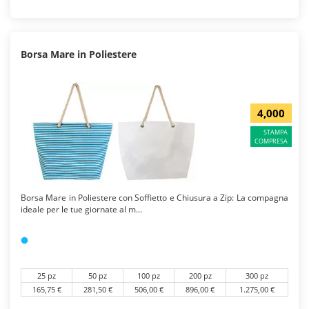
Borsa Mare in Poliestere
4,000
STAMPA
COMPRESA
Borsa Mare in Poliestere con Soffietto e Chiusura a Zip: La compagna
ideale per le tue giornate al m...
25 pz
50 pz
100 pz
200 pz
300 pz
165,75 €
281,50 €
506,00 €
896,00 €
1.275,00 €