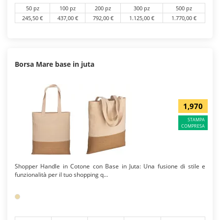
50 pz
100 pz
200 pz
300 pz
500 pz
245,50 €
437,00 €
792,00 €
1.125,00 €
1.770,00 €
Borsa Mare base in juta
1,970
STAMPA
COMPRESA
Shopper Handle in Cotone con Base in Juta: Una fusione di stile e
funzionalità per il tuo shopping q...