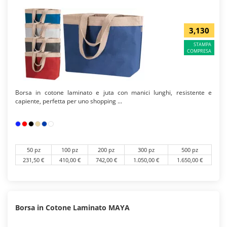
3,130
STAMPA
COMPRESA
Borsa in cotone laminato e juta con manici lunghi, resistente e
capiente, perfetta per uno shopping ...
50 pz
100 pz
200 pz
300 pz
500 pz
231,50 €
410,00 €
742,00 €
1.050,00 €
1.650,00 €
Borsa in Cotone Laminato MAYA