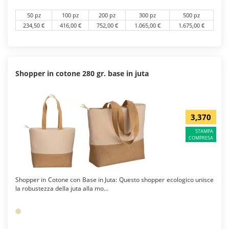
50 pz
100 pz
200 pz
300 pz
500 pz
234,50 €
416,00 €
752,00 €
1.065,00 €
1.675,00 €
Shopper in cotone 280 gr. base in juta
3,370
STAMPA
COMPRESA
Shopper in Cotone con Base in Juta: Questo shopper ecologico unisce
la robustezza della juta alla mo...