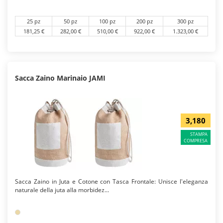
25 pz
50 pz
100 pz
200 pz
300 pz
181,25 €
282,00 €
510,00 €
922,00 €
1.323,00 €
Sacca Zaino Marinaio JAMI
3,180
STAMPA
COMPRESA
Sacca Zaino in Juta e Cotone con Tasca Frontale: Unisce l'eleganza
naturale della juta alla morbidez...