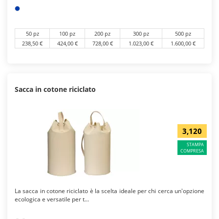
50 pz
100 pz
200 pz
300 pz
500 pz
238,50 €
424,00 €
728,00 €
1.023,00 €
1.600,00 €
Sacca in cotone riciclato
3,120
STAMPA
COMPRESA
La sacca in cotone riciclato è la scelta ideale per chi cerca un'opzione
ecologica e versatile per t...