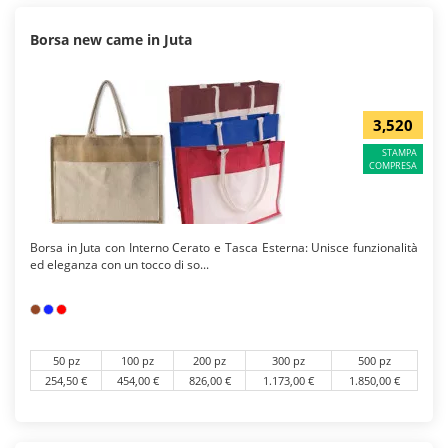
Borsa new came in Juta
3,520
STAMPA
COMPRESA
Borsa in Juta con Interno Cerato e Tasca Esterna: Unisce funzionalità
ed eleganza con un tocco di so...
50 pz
100 pz
200 pz
300 pz
500 pz
254,50 €
454,00 €
826,00 €
1.173,00 €
1.850,00 €