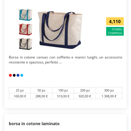
4,110
STAMPA
COMPRESA
Borsa in cotone canvas con soffietto e manici lunghi, un accessorio
resistente e spazioso, perfetto ...
25 pz
50 pz
100 pz
200 pz
300 pz
169,00 €
288,00 €
519,00 €
920,00 €
1.308,00 €
borsa in cotone laminato