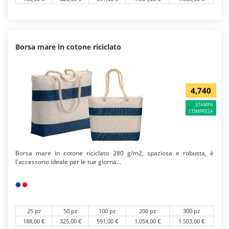
Borsa mare in cotone riciclato
4,740
STAMPA
COMPRESA
Borsa mare in cotone riciclato 280 g/m2, spaziosa e robusta, è
l'accessorio ideale per le tue giorna...
25 pz
50 pz
100 pz
200 pz
300 pz
188,00 €
325,00 €
591,00 €
1.054,00 €
1.503,00 €