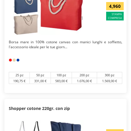
4,960
STAMPA
COMPRESA
Borsa mare in 100% cotone canvas con manici lunghi e soffietto,
l'accessorio ideale per le tue giorn...
25 pz
50 pz
100 pz
200 pz
300 pz
190,75 €
331,00 €
583,00 €
1.076,00 €
1.569,00 €
Shopper cotone 220gr. con zip