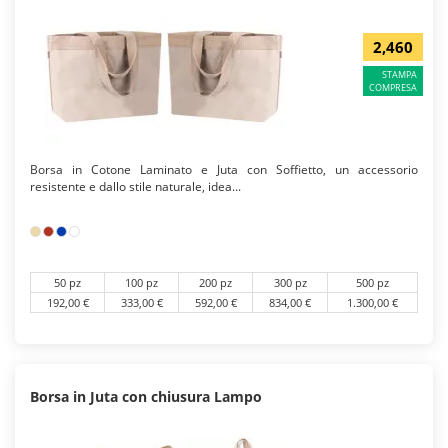
2,460
STAMPA
COMPRESA
Borsa in Cotone Laminato e Juta con Soffietto, un accessorio
resistente e dallo stile naturale, idea...
50 pz
100 pz
200 pz
300 pz
500 pz
192,00 €
333,00 €
592,00 €
834,00 €
1.300,00 €
Borsa in Juta con chiusura Lampo