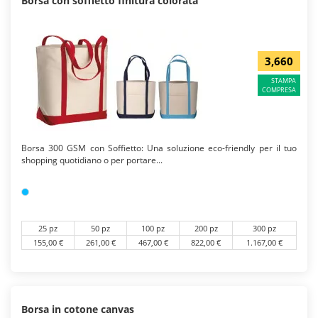
Borsa con soffietto finitura colorata
3,660
STAMPA
COMPRESA
Borsa 300 GSM con Soffietto: Una soluzione eco-friendly per il tuo
shopping quotidiano o per portare...
25 pz
50 pz
100 pz
200 pz
300 pz
155,00 €
261,00 €
467,00 €
822,00 €
1.167,00 €
Borsa in cotone canvas