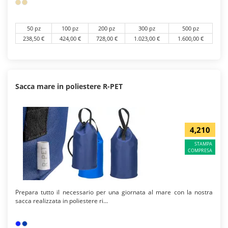
50 pz
100 pz
200 pz
300 pz
500 pz
238,50 €
424,00 €
728,00 €
1.023,00 €
1.600,00 €
Sacca mare in poliestere R-PET
4,210
STAMPA
COMPRESA
Prepara tutto il necessario per una giornata al mare con la nostra
sacca realizzata in poliestere ri...