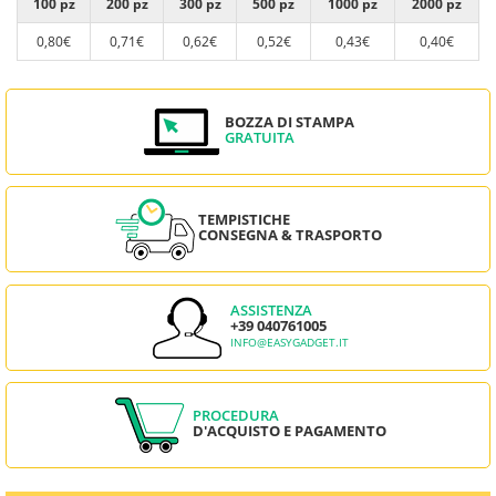
100 pz
200 pz
300 pz
500 pz
1000 pz
2000 pz
0,80€
0,71€
0,62€
0,52€
0,43€
0,40€
BOZZA DI STAMPA
GRATUITA
TEMPISTICHE
CONSEGNA & TRASPORTO
ASSISTENZA
+39 040761005
INFO@EASYGADGET.IT
PROCEDURA
D'ACQUISTO E PAGAMENTO