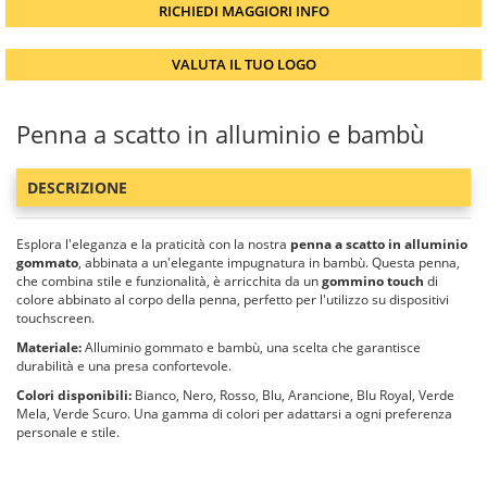
RICHIEDI MAGGIORI INFO
VALUTA IL TUO LOGO
Penna a scatto in alluminio e bambù
DESCRIZIONE
Esplora l'eleganza e la praticità con la nostra
penna a scatto in alluminio
gommato
, abbinata a un'elegante impugnatura in bambù. Questa penna,
che combina stile e funzionalità, è arricchita da un
gommino touch
di
colore abbinato al corpo della penna, perfetto per l'utilizzo su dispositivi
touchscreen.
Materiale:
Alluminio gommato e bambù, una scelta che garantisce
durabilità e una presa confortevole.
Colori disponibili:
Bianco, Nero, Rosso, Blu, Arancione, Blu Royal, Verde
Mela, Verde Scuro. Una gamma di colori per adattarsi a ogni preferenza
personale e stile.