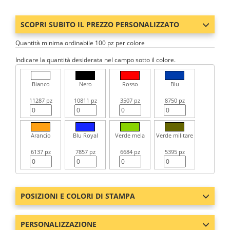
SCOPRI SUBITO IL PREZZO PERSONALIZZATO
Quantità minima ordinabile 100 pz per colore
Indicare la quantità desiderata nel campo sotto il colore.
Bianco
Nero
Rosso
Blu
11287 pz
10811 pz
3507 pz
8750 pz
Arancio
Blu Royal
Verde mela
Verde militare
6137 pz
7857 pz
6684 pz
5395 pz
POSIZIONI E COLORI DI STAMPA
PERSONALIZZAZIONE