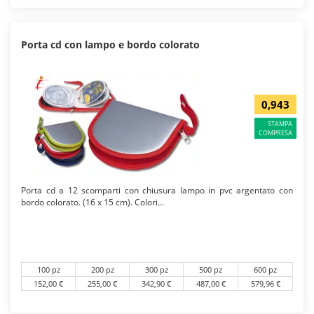
Porta cd con lampo e bordo colorato
0,943
STAMPA
COMPRESA
Porta cd a 12 scomparti con chiusura lampo in pvc argentato con
bordo colorato. (16 x 15 cm). Colori...
100 pz
200 pz
300 pz
500 pz
600 pz
152,00 €
255,00 €
342,90 €
487,00 €
579,96 €