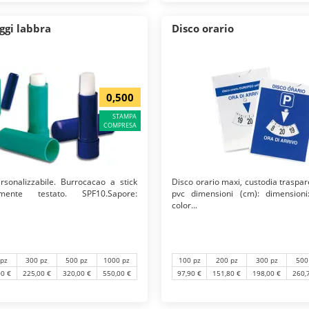
ggi labbra
Disco orario
0,500
STAMPA
COMPRESA
sonalizzabile. Burrocacao a stick
Disco orario maxi, custodia traspar
amente testato. SPF10.Sapore:
pvc dimensioni (cm): dimension
color...
 pz
300 pz
500 pz
1000 pz
100 pz
200 pz
300 pz
500
00 €
225,00 €
320,00 €
550,00 €
97,90 €
151,80 €
198,00 €
260,