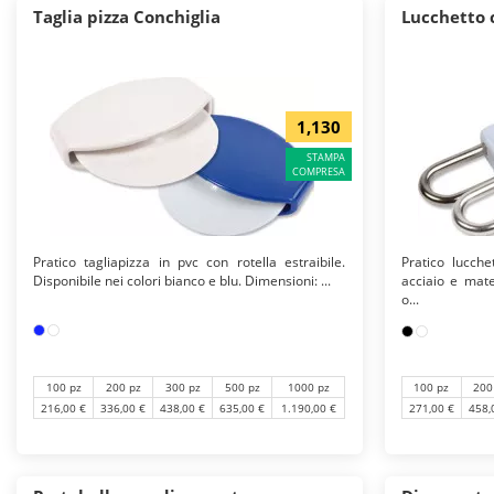
Taglia pizza Conchiglia
Lucchetto 
1,130
STAMPA
COMPRESA
Pratico tagliapizza in pvc con rotella estraibile.
Pratico lucche
Disponibile nei colori bianco e blu. Dimensioni: ...
acciaio e mate
o...
100 pz
200 pz
300 pz
500 pz
1000 pz
100 pz
200
216,00 €
336,00 €
438,00 €
635,00 €
1.190,00 €
271,00 €
458,