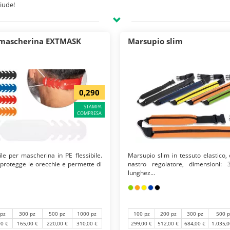
iude!
 segno, in modo da farsi ricordare più facilmente. Sia che l'obiettivo
sia acq
te perché in questo modo il target scelto li utilizzerà per molto tempo e avr
 mascherina EXTMASK
Marsupio slim
0,290
STAMPA
COMPRESA
ile per mascherina in PE flessibile.
Marsupio slim in tessuto elastico,
protegge le orecchie e permette di
nastro regolatore, dimensioni
lunghez...
 pz
300 pz
500 pz
1000 pz
100 pz
200 pz
300 pz
500 p
00 €
165,00 €
220,00 €
310,00 €
299,00 €
512,00 €
684,00 €
1.035,0