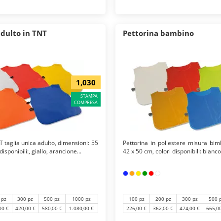
adulto in TNT
Pettorina bambino
1,030
STAMPA
COMPRESA
T taglia unica adulto, dimensioni: 55
Pettorina in poliestere misura bim
disponibili:, giallo, arancione...
42 x 50 cm, colori disponibili: bianco,
 pz
300 pz
500 pz
1000 pz
100 pz
200 pz
300 pz
500 
00 €
420,00 €
580,00 €
1.080,00 €
226,00 €
362,00 €
474,00 €
665,0