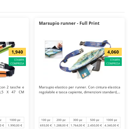
uisire, sia rafforzare
la vostra campagna di
marketing
, regalare questi
à così
il logo della vostra azienda
sempre sotto i suoi occhi.
Marsupio runner - Full Print
1,940
4,060
STAMPA
STAMPA
COMPRESA
COMPRESA
 con 2 tasche e
Marsupio elastico per runner. Con cintura elastica
: 3,5 X 47 CM
regolabile e tasca capiente, dimenzioni standard,...
100 pz
200 pz
300 pz
500 pz
1000 pz
z
1000 pz
693,00 €
1.288,00 €
1.764,00 €
2.450,00 €
4.340,00 €
0 €
1.990,00 €