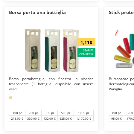
Borsa porta una bottiglia
Stick prote
1,110
STAMPA
COMPRESA
Borsa portabottiglia, con finestra in plastica
Burrocacao per
trasparente (1 bottiglia) dispnibile con inserti
dermatologic
verd...
Vaniglia. ...
100 pz
200 pz
300 pz
500 pz
1000 pz
100 pz
200
213,00 €
330,00 €
432,00 €
625,00 €
1.170,00 €
95,00 €
170,