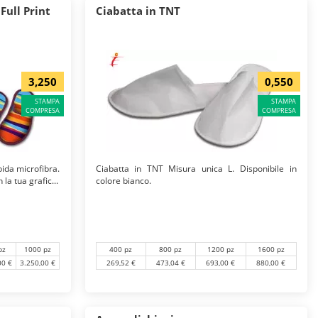
Full Print
Ciabatta in TNT
3,250
0,550
STAMPA
STAMPA
COMPRESA
COMPRESA
bida microfibra.
Ciabatta in TNT Misura unica L. Disponibile in
a tua grafic...
colore bianco.
pz
1000 pz
400 pz
800 pz
1200 pz
1600 pz
00 €
3.250,00 €
269,52 €
473,04 €
693,00 €
880,00 €