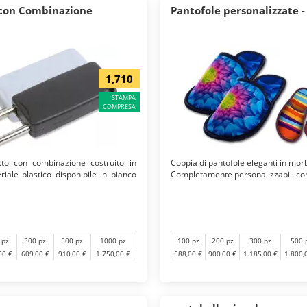
con Combinazione
Pantofole personalizzate - 
1,710
STAMPA
COMPRESA
tto con combinazione costruito in
Coppia di pantofole eleganti in mor
riale plastico disponibile in bianco
Completamente personalizzabili con l
100 pz
200 pz
300 pz
500 
 pz
300 pz
500 pz
1000 pz
588,00 €
900,00 €
1.185,00 €
1.800,
00 €
609,00 €
910,00 €
1.750,00 €