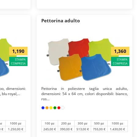
Pettorina adulto
1,190
1,360
STAMPA
STAMPA
COMPRESA
COMPRESA
bo, dimensioni:
Pettorina in poliestere taglia unica adulto,
 blu royal,...
dimensioni: 54 x 64 cm, colori disponibili: bianco,
ros...
pz
1000 pz
100 pz
200 pz
300 pz
500 pz
1000 pz
0 €
1.250,00 €
245,00 €
390,00 €
513,00 €
755,00 €
1.430,00 €