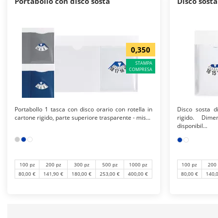
Portabollo con disco sosta
Disco sosta
0,350
STAMPA
COMPRESA
Portabollo 1 tasca con disco orario con rotella in
Disco sosta di
cartone rigido, parte superiore trasparente - mis...
rigido. Dime
disponibil...
100 pz
200 pz
300 pz
500 pz
1000 pz
100 pz
200
80,00 €
141,90 €
180,00 €
253,00 €
400,00 €
80,00 €
140,