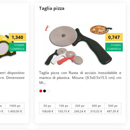
Taglia pizza
1,340
0,747
STAMPA
STAMPA
COMPRESA
COMPRESA
tri dispositivo
Taglia pizza con Ruota di acciaio inossidabile e
ero. Dimensioni
manico di plastica. Misura: (9.5x0.5x15.5 cm) cm
Mi...
pz
1000 pz
50 pz
100 pz
200 pz
300 pz
500 pz
0 €
1.400,00 €
108,68 €
150,15 €
240,24 €
310,32 €
487,30 €