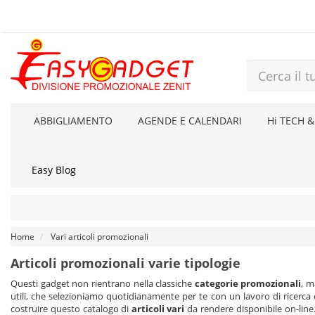
ABBIGLIAMENTO
AGENDE E CALENDARI
Hi TECH &
Easy Blog
Home
Vari articoli promozionali
Articoli promozionali varie tipologie
Questi gadget non rientrano nella classiche
categorie promozionali
, 
utili, che selezioniamo quotidianamente per te con un lavoro di ricerca continuo. Regalare gadget o oggetti che si utilizzano spesso è un altra garanzia di successo delle tue promozioni: ecc
costruire questo catalogo di
articoli vari
da rendere disponibile on-line. 