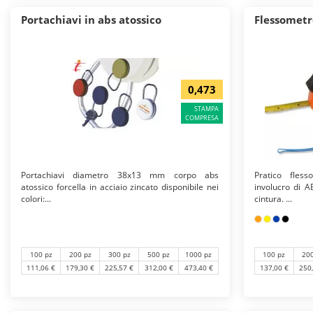
Portachiavi in abs atossico
Flessometr
0,473
STAMPA
COMPRESA
Portachiavi diametro 38x13 mm corpo abs
Pratico fles
atossico forcella in acciaio zincato disponibile nei
involucro di A
colori:...
cintura. ...
100 pz
200 pz
300 pz
500 pz
1000 pz
100 pz
20
111,06 €
179,30 €
225,57 €
312,00 €
473,40 €
137,00 €
250