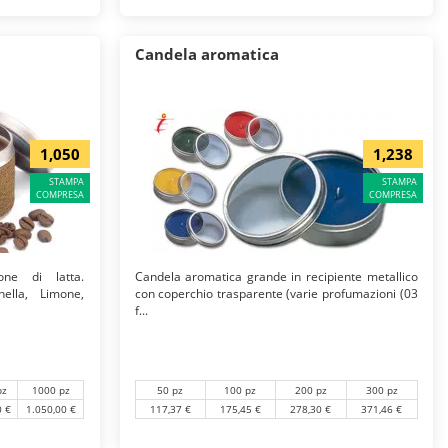
Candela aromatica
1,050
1,238
STAMPA
STAMPA
COMPRESA
COMPRESA
one di latta.
Candela aromatica grande in recipiente metallico
nella, Limone,
con coperchio trasparente (varie profumazioni (03
f...
pz
1000 pz
50 pz
100 pz
200 pz
300 pz
0 €
1.050,00 €
117,37 €
175,45 €
278,30 €
371,46 €