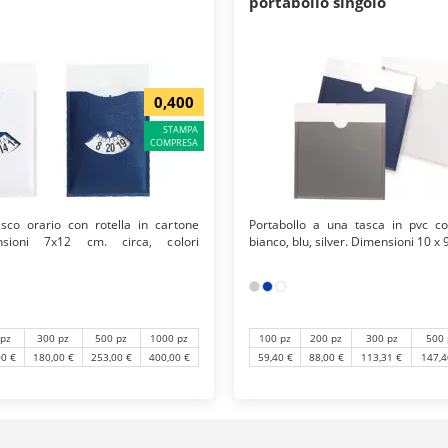
portabollo singolo
0,400
STAMPA
COMPRESA
sco orario con rotella in cartone
Portabollo a una tasca in pvc colo
nsioni 7x12 cm. circa, colori
bianco, blu, silver. Dimensioni 10 x 
100 pz
200 pz
300 pz
500 
 pz
300 pz
500 pz
1000 pz
59,40 €
88,00 €
113,31 €
147,4
00 €
180,00 €
253,00 €
400,00 €