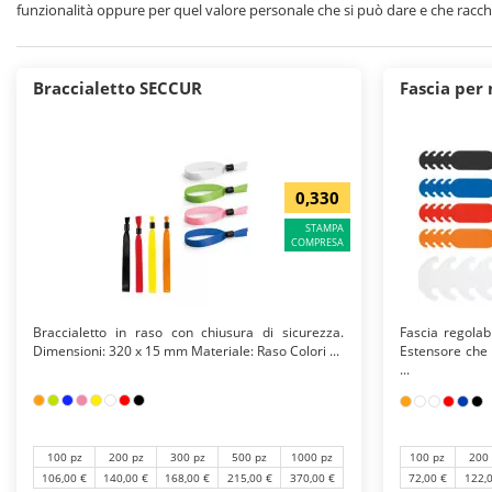
funzionalità oppure per quel valore personale che si può dare e che racch
Molte aziende cercano proprio per sorprendere i loro clienti e lasciare un
gadget personalizzati è una scelta azzeccata. La scelta è ancora più vincen
Braccialetto SECCUR
Fascia per
0,330
STAMPA
COMPRESA
Braccialetto in raso con chiusura di sicurezza.
Fascia regolab
Dimensioni: 320 x 15 mm Materiale: Raso Colori ...
Estensore che 
...
100 pz
200 pz
300 pz
500 pz
1000 pz
100 pz
200
106,00 €
140,00 €
168,00 €
215,00 €
370,00 €
72,00 €
122,