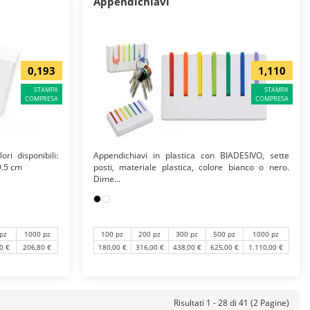
Appendichiavi
0,193
1,110
STAMPA
STAMPA
COMPRESA
COMPRESA
ri disponibili:
Appendichiavi in plastica con BIADESIVO, sette
9.5 cm
posti, materiale plastica, colore bianco o nero.
Dime...
pz
1000 pz
100 pz
200 pz
300 pz
500 pz
1000 pz
0 €
206,80 €
180,00 €
316,00 €
438,00 €
625,00 €
1.110,00 €
Risultati 1 - 28 di 41 (2 Pagine)