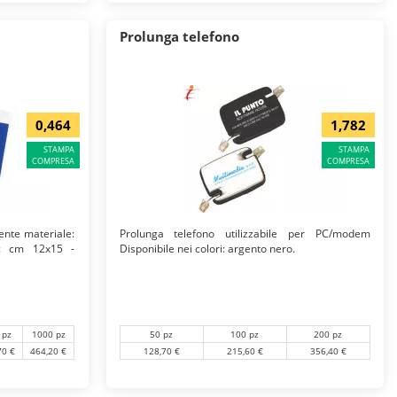
Prolunga telefono
0,464
1,782
STAMPA
STAMPA
COMPRESA
COMPRESA
ente materiale:
Prolunga telefono utilizzabile per PC/modem
i: cm 12x15 -
Disponibile nei colori: argento nero.
50 pz
100 pz
200 pz
 pz
1000 pz
128,70 €
215,60 €
356,40 €
70 €
464,20 €