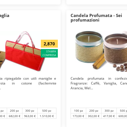
aglia
Candela Profumata - Sei
profumazioni
2,870
STAMPA
COMPRESA
ia ripiegabile con utili maniglie e
Candela profumata in confezi
esta in cotone (facilemnte
Fragranze: Caffè, Vaniglia, Can
.
Arancia, Mel...
 pz
200 pz
300 pz
500 pz
100 pz
200 pz
300 pz
500 
00 €
682,00 €
963,00 €
1.510,00 €
173,00 €
302,00 €
417,00 €
600,0