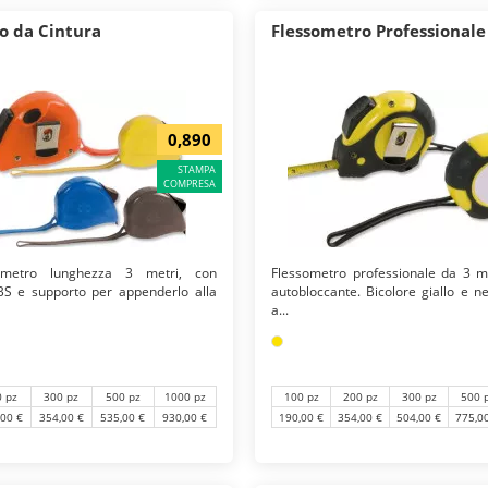
o da Cintura
Flessometro Professionale
0,890
STAMPA
COMPRESA
sometro lunghezza 3 metri, con
Flessometro professionale da 3 me
BS e supporto per appenderlo alla
autobloccante. Bicolore giallo e n
a...
0 pz
300 pz
500 pz
1000 pz
100 pz
200 pz
300 pz
500 
,00 €
354,00 €
535,00 €
930,00 €
190,00 €
354,00 €
504,00 €
775,0