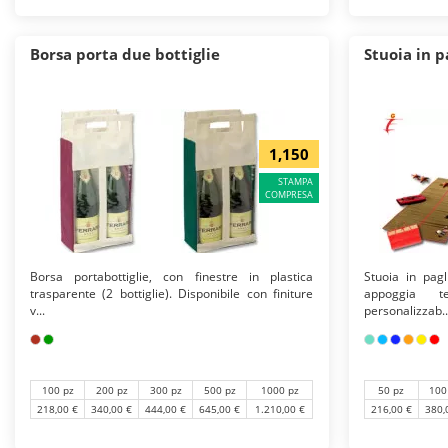
Borsa porta due bottiglie
Stuoia in p
1,150
STAMPA
COMPRESA
Borsa portabottiglie, con finestre in plastica
Stuoia in pagl
trasparente (2 bottiglie). Disponibile con finiture
appoggia t
v...
personalizzab..
100 pz
200 pz
300 pz
500 pz
1000 pz
50 pz
100
218,00 €
340,00 €
444,00 €
645,00 €
1.210,00 €
216,00 €
380,