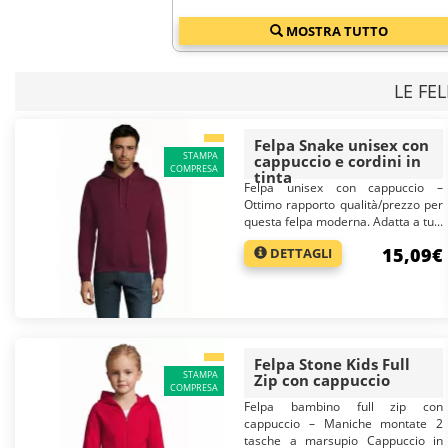
A chi sono rivolte le felpe promozionali?
MOSTRA TUTTO
Le
felpe promozionali
sono perfette per promuovere il tuo brand in modo
come scuole, uffici e spazi pubblici. Come le
magliette personalizzate
in e
Promuovi subito il tuo brand con le nostre felpe promozionali personaliz
LE FE
Felpa Snake unisex con
STAMPA
cappuccio e cordini in
COMPRESA
tinta
Felpa unisex con cappuccio –
Ottimo rapporto qualità/prezzo per
questa felpa moderna. Adatta a tu...
15,09€
DETTAGLI
Felpa Stone Kids Full
STAMPA
Zip con cappuccio
COMPRESA
Felpa bambino full zip con
cappuccio – Maniche montate 2
tasche a marsupio Cappuccio in