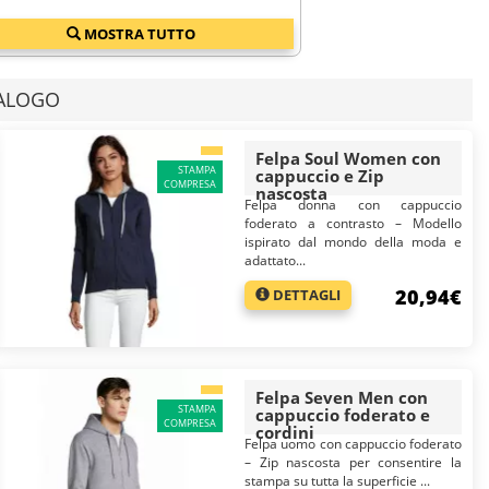
MOSTRA TUTTO
entano la visibilità della tua azienda in molteplici contesti quotidiani,
zare dall'autunno alla primavera.
TALOGO
Felpa Soul Women con
STAMPA
cappuccio e Zip
COMPRESA
nascosta
Felpa donna con cappuccio
foderato a contrasto – Modello
ispirato dal mondo della moda e
adattato...
20,94€
DETTAGLI
Felpa Seven Men con
STAMPA
cappuccio foderato e
COMPRESA
cordini
Felpa uomo con cappuccio foderato
– Zip nascosta per consentire la
stampa su tutta la superficie ...