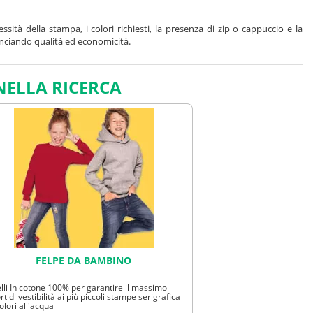
ità della stampa, i colori richiesti, la presenza di zip o cappuccio e la
lanciando qualità ed economicità.
NELLA RICERCA
uelle più leggere sono ideali per primavera e autunno. Altri elementi da
le felpe a una
polo personalizzata
, incrementando così la visibilità del tuo
mo la possibilità di personalizzazioni speciali su maniche o altre posizioni
diversa tecnica di stampa per un risultato ottimale.
e le stagioni, mentre il pile, realizzato principalmente in poliestere, è più
FELPE DA BAMBINO
uesto capo d'abbigliamento promozionale è efficace nel diffondere il tuo
li In cotone 100% per garantire il massimo
con
polo ricamate
, per coprire ogni occasione promozionale.
rt di vestibilità ai più piccoli stampe serigrafica
olori all'acqua