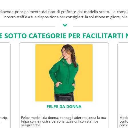
ipende principalmente dal tipo di grafica e dal modello scelto. La compless
l nostro staff è a tua disposizione per consigliarti la soluzione migliore, bi
E SOTTO CATEGORIE PER FACILITARTI 
sto. Grammature pesanti (sopra 280 gr) sono adatte per l'inverno, mentre q
sponibili. Per massimizzare l’efficacia promozionale consigliamo di abbinare 
 frontalmente al centro o sul retro all'altezza delle spalle. Tuttavia, offria
nostri esperti potranno verificarne la fattibilità e suggerire eventualmente una 
essuto. Le
felpe promozionali
sono prevalentemente in cotone, ideali per tutt
FELPE DA DONNA
i contesti promozionali, come scuole, centri sportivi, aziende o eventi. Q
 zip,
Felpe modelli da donna, con tagli aderenti, crea la tua
Model
nche negli ambienti formali, puoi integrare il tuo abbigliamento promozionale 
n
felpa con le nostre personalizzazioni con stampe
confo
serigrafiche
con c