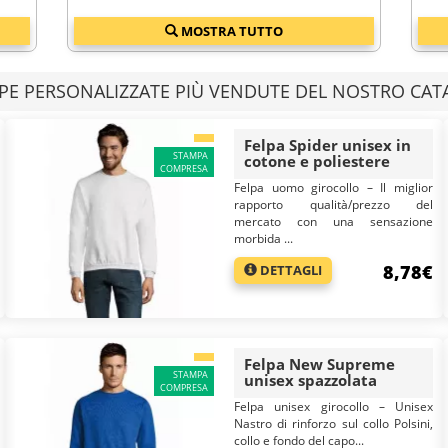
MOSTRA TUTTO
 semplice ed efficace. Indossate quotidianamente da persone di ogni età, aum
state, le felpe promozionali sono uno strumento di marketing ideale da utiliz
zate!
LPE PERSONALIZZATE PIÙ VENDUTE DEL NOSTRO CA
Felpa Spider unisex in
STAMPA
cotone e poliestere
COMPRESA
Felpa uomo girocollo – Il miglior
rapporto qualità/prezzo del
mercato con una sensazione
morbida ...
8,78€
DETTAGLI
Felpa New Supreme
STAMPA
unisex spazzolata
COMPRESA
Felpa unisex girocollo – Unisex
Nastro di rinforzo sul collo Polsini,
collo e fondo del capo...