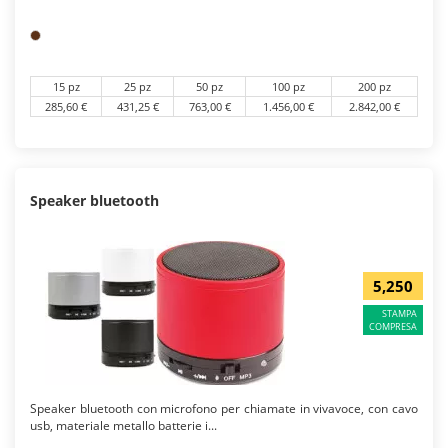
15 pz
25 pz
50 pz
100 pz
200 pz
285,60 €
431,25 €
763,00 €
1.456,00 €
2.842,00 €
Speaker bluetooth
5,250
STAMPA
COMPRESA
Speaker bluetooth con microfono per chiamate in vivavoce, con cavo
usb, materiale metallo batterie i...