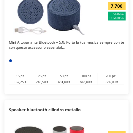
7,700
STAMPA
COMPRESA
Mini Altoparlante Bluetooth v 5.0: Porta la tua musica sempre con te
con questo accessorio essenzial...
15 pz
25 pz
50 pz
100 pz
200 pz
167,25 €
246,50 €
431,00 €
818,00 €
1.586,00 €
Speaker bluetooth cilindro metallo