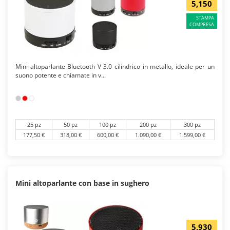
5,150
STAMPA
COMPRESA
Mini altoparlante Bluetooth V 3.0 cilindrico in metallo, ideale per un
suono potente e chiamate in v...
25 pz
50 pz
100 pz
200 pz
300 pz
177,50 €
318,00 €
600,00 €
1.090,00 €
1.599,00 €
Mini altoparlante con base in sughero
5,930