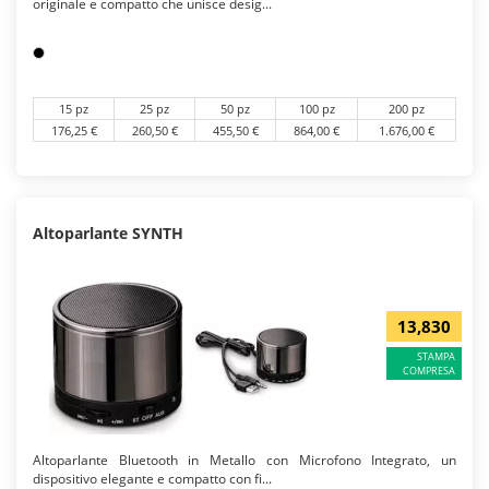
originale e compatto che unisce desig...
15 pz
25 pz
50 pz
100 pz
200 pz
176,25 €
260,50 €
455,50 €
864,00 €
1.676,00 €
Altoparlante SYNTH
13,830
STAMPA
COMPRESA
Altoparlante Bluetooth in Metallo con Microfono Integrato, un
dispositivo elegante e compatto con fi...