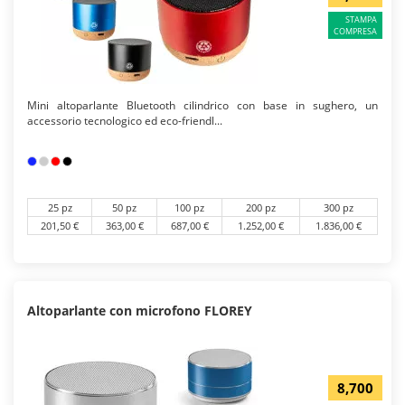
STAMPA
COMPRESA
Mini altoparlante Bluetooth cilindrico con base in sughero, un
accessorio tecnologico ed eco-friendl...
25 pz
50 pz
100 pz
200 pz
300 pz
201,50 €
363,00 €
687,00 €
1.252,00 €
1.836,00 €
Altoparlante con microfono FLOREY
8,700