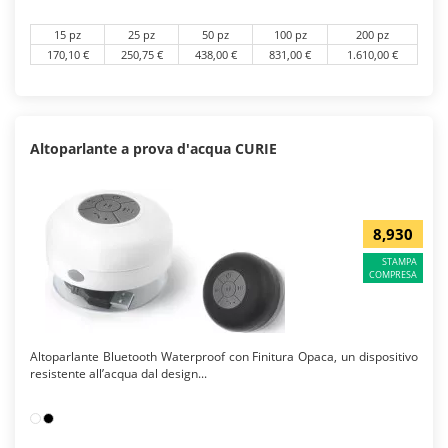
15 pz
25 pz
50 pz
100 pz
200 pz
170,10 €
250,75 €
438,00 €
831,00 €
1.610,00 €
Altoparlante a prova d'acqua CURIE
8,930
STAMPA
COMPRESA
Altoparlante Bluetooth Waterproof con Finitura Opaca, un dispositivo
resistente all’acqua dal design...