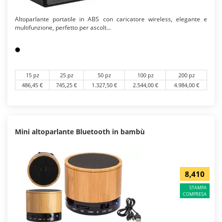
Altoparlante portatile in ABS con caricatore wireless, elegante e
multifunzione, perfetto per ascolt...
15 pz
25 pz
50 pz
100 pz
200 pz
486,45 €
745,25 €
1.327,50 €
2.544,00 €
4.984,00 €
Mini altoparlante Bluetooth in bambù
8,410
STAMPA
COMPRESA