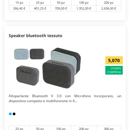
15 pz
25 pz
50 pz
100 pz
200 pz
266,40 €
401,25 €
709,00 €
1.352,00 €
2.636,00 €
Speaker bluetooth tessuto
5,070
STAMPA
COMPRESA
Altoparlante Bluetooth V 3.0 con Microfono Incorporato, un
dispositivo compatto e multifunzione in A...
25 pz
50 pz
100 pz
200 pz
300 pz