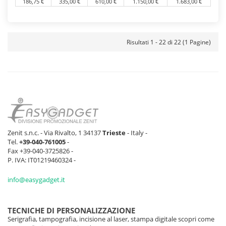
186,75 €
335,00 €
610,00 €
1.150,00 €
1.683,00 €
Risultati 1 - 22 di 22 (1 Pagine)
Zenit s.n.c. - Via Rivalto, 1 34137
Trieste
- Italy -
Tel.
+39-040-761005
-
Fax +39-040-3725826 -
P. IVA: IT01219460324 -
info@easygadget.it
TECNICHE DI PERSONALIZZAZIONE
Serigrafia, tampografia, incisione al laser, stampa digitale scopri come