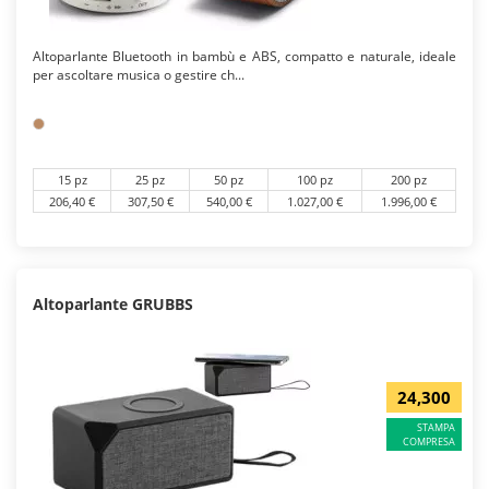
Altoparlante Bluetooth in bambù e ABS, compatto e naturale, ideale
per ascoltare musica o gestire ch...
15 pz
25 pz
50 pz
100 pz
200 pz
206,40 €
307,50 €
540,00 €
1.027,00 €
1.996,00 €
Altoparlante GRUBBS
24,300
STAMPA
COMPRESA