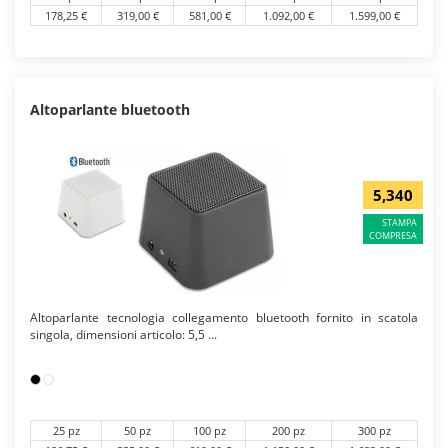
178,25 €
319,00 €
581,00 €
1.092,00 €
1.599,00 €
Altoparlante bluetooth
5,340
STAMPA
COMPRESA
Altoparlante tecnologia collegamento bluetooth fornito in scatola
singola, dimensioni articolo: 5,5 ...
25 pz
50 pz
100 pz
200 pz
300 pz