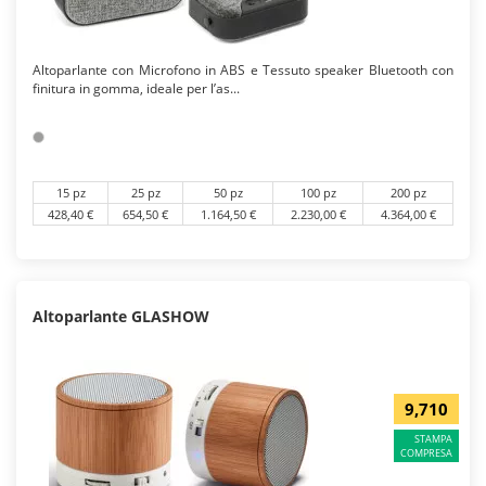
Altoparlante con Microfono in ABS e Tessuto speaker Bluetooth con
finitura in gomma, ideale per l’as...
15 pz
25 pz
50 pz
100 pz
200 pz
428,40 €
654,50 €
1.164,50 €
2.230,00 €
4.364,00 €
Altoparlante GLASHOW
9,710
STAMPA
COMPRESA