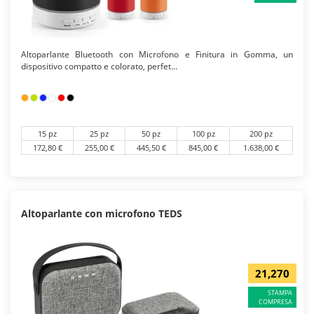
Altoparlante Bluetooth con Microfono e Finitura in Gomma, un
dispositivo compatto e colorato, perfet...
15 pz
25 pz
50 pz
100 pz
200 pz
172,80 €
255,00 €
445,50 €
845,00 €
1.638,00 €
Altoparlante con microfono TEDS
21,270
STAMPA
COMPRESA