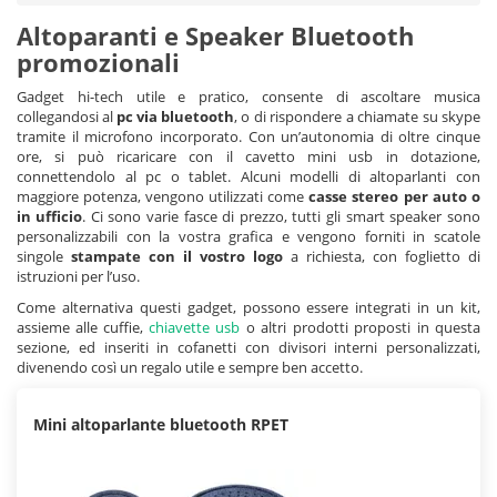
Altoparanti e Speaker Bluetooth
promozionali
Gadget hi-tech utile e pratico, consente di ascoltare musica
collegandosi al
pc via bluetooth
, o di rispondere a chiamate su skype
tramite il microfono incorporato. Con un’autonomia di oltre cinque
ore, si può ricaricare con il cavetto mini usb in dotazione,
connettendolo al pc o tablet. Alcuni modelli di altoparlanti con
maggiore potenza, vengono utilizzati come
casse stereo per auto o
in ufficio
. Ci sono varie fasce di prezzo, tutti gli smart speaker sono
personalizzabili con la vostra grafica e vengono forniti in scatole
singole
stampate con il vostro logo
a richiesta, con foglietto di
istruzioni per l’uso.
Come alternativa questi gadget, possono essere integrati in un kit,
assieme alle cuffie,
chiavette usb
o altri prodotti proposti in questa
sezione, ed inseriti in cofanetti con divisori interni personalizzati,
divenendo così un regalo utile e sempre ben accetto.
Mini altoparlante bluetooth RPET