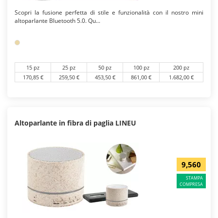
Scopri la fusione perfetta di stile e funzionalità con il nostro mini
altoparlante Bluetooth 5.0. Qu...
15 pz
25 pz
50 pz
100 pz
200 pz
170,85 €
259,50 €
453,50 €
861,00 €
1.682,00 €
Altoparlante in fibra di paglia LINEU
9,560
STAMPA
COMPRESA