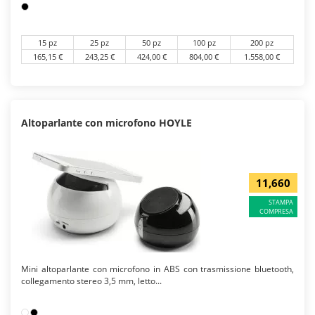
15 pz
25 pz
50 pz
100 pz
200 pz
165,15 €
243,25 €
424,00 €
804,00 €
1.558,00 €
Altoparlante con microfono HOYLE
11,660
STAMPA
COMPRESA
Mini altoparlante con microfono in ABS con trasmissione bluetooth,
collegamento stereo 3,5 mm, letto...