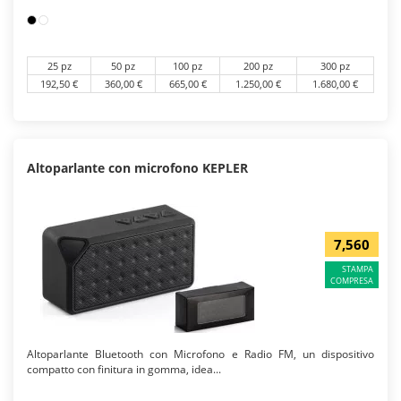
25 pz
50 pz
100 pz
200 pz
300 pz
192,50 €
360,00 €
665,00 €
1.250,00 €
1.680,00 €
Altoparlante con microfono KEPLER
7,560
STAMPA
COMPRESA
Altoparlante Bluetooth con Microfono e Radio FM, un dispositivo
compatto con finitura in gomma, idea...