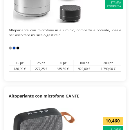
STAMPA
COMPRESA
Altoparlante con microfono in alluminio, compatto e potente, ideale
per ascoltare musica o gestire c...
15 pz
25 pz
50 pz
100 pz
200 pz
186,90 €
277,25 €
485,50 €
922,00 €
1.790,00 €
Altoparlante con microfono GANTE
10,460
STAMPA