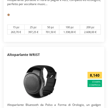
perfetto per ascoltare music...
15 pz
25 pz
50 pz
100 pz
200 pz
263,70 €
397,25 €
701,50 €
1.338,00 €
2.608,00 €
Altoparlante WRIST
8,140
STAMPA
COMPRESA
Altoparlante Bluetooth da Polso a Forma di Orologio, un gadget