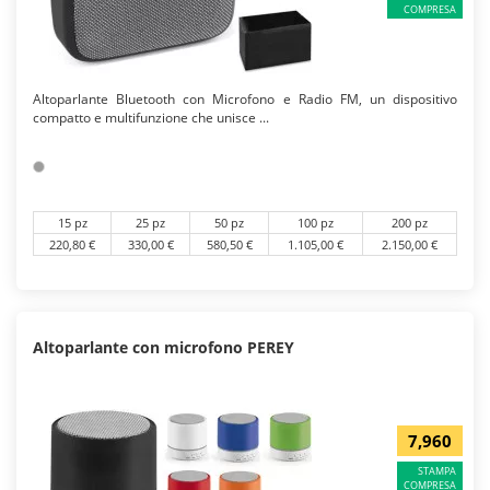
COMPRESA
Altoparlante Bluetooth con Microfono e Radio FM, un dispositivo
compatto e multifunzione che unisce ...
15 pz
25 pz
50 pz
100 pz
200 pz
220,80 €
330,00 €
580,50 €
1.105,00 €
2.150,00 €
Altoparlante con microfono PEREY
7,960
STAMPA
COMPRESA