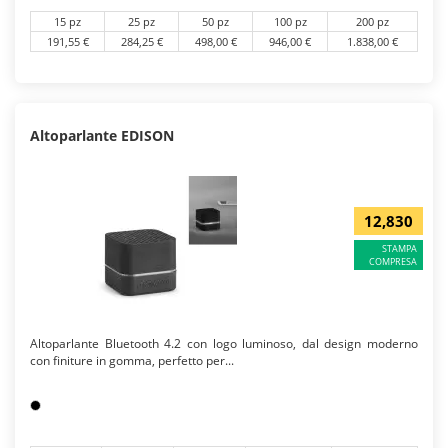
15 pz
25 pz
50 pz
100 pz
200 pz
191,55 €
284,25 €
498,00 €
946,00 €
1.838,00 €
Altoparlante EDISON
12,830
STAMPA
COMPRESA
Altoparlante Bluetooth 4.2 con logo luminoso, dal design moderno
con finiture in gomma, perfetto per...