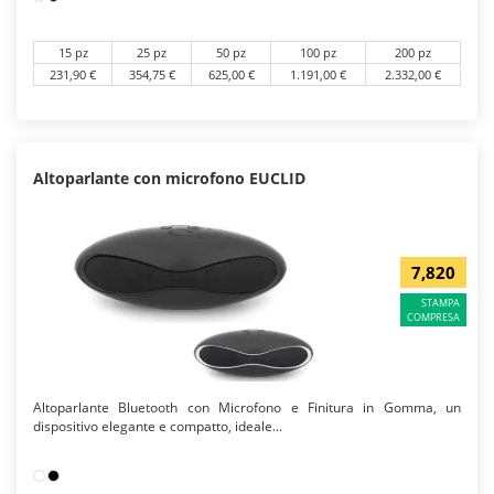
15 pz
25 pz
50 pz
100 pz
200 pz
231,90 €
354,75 €
625,00 €
1.191,00 €
2.332,00 €
Altoparlante con microfono EUCLID
7,820
STAMPA
COMPRESA
Altoparlante Bluetooth con Microfono e Finitura in Gomma, un
dispositivo elegante e compatto, ideale...