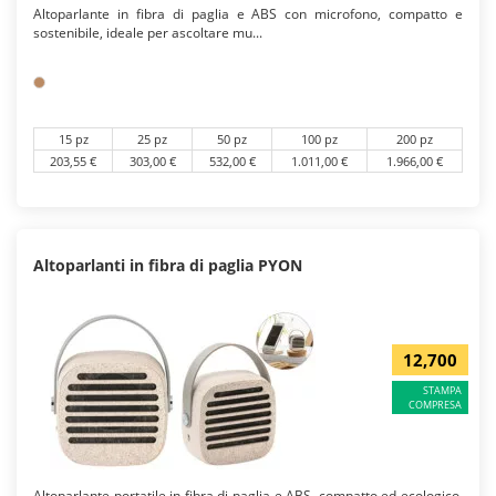
Altoparlante in fibra di paglia e ABS con microfono, compatto e
sostenibile, ideale per ascoltare mu...
15 pz
25 pz
50 pz
100 pz
200 pz
203,55 €
303,00 €
532,00 €
1.011,00 €
1.966,00 €
Altoparlanti in fibra di paglia PYON
12,700
STAMPA
COMPRESA
Altoparlante portatile in fibra di paglia e ABS, compatto ed ecologico,