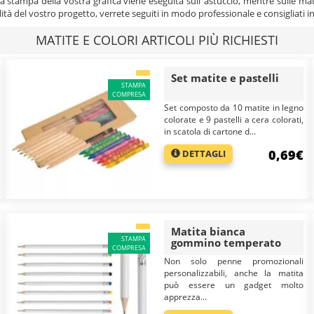
i la stampa della vostra grafica viene eseguita sull’ astuccio, mentre sulle ma
bilità del vostro progetto, verrete seguiti in modo professionale e consigliati i
MATITE E COLORI ARTICOLI PIÙ RICHIESTI
Set matite e pastelli
STAMPA
COMPRESA
Set composto da 10 matite in legno
colorate e 9 pastelli a cera colorati,
in scatola di cartone d...
0,69€
DETTAGLI
Matita bianca
STAMPA
gommino temperato
COMPRESA
Non solo penne promozionali
personalizzabili, anche la matita
può essere un gadget molto
apprezza...