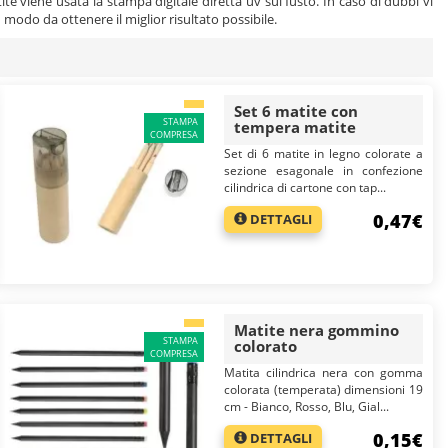
tite viene usata la stampa digitale diretta uv sul fusto. In caso di dubbi vi
n modo da ottenere il miglior risultato possibile.
Set 6 matite con
STAMPA
tempera matite
COMPRESA
Set di 6 matite in legno colorate a
sezione esagonale in confezione
cilindrica di cartone con tap...
0,47€
DETTAGLI
Matite nera gommino
STAMPA
colorato
COMPRESA
Matita cilindrica nera con gomma
colorata (temperata) dimensioni 19
cm - Bianco, Rosso, Blu, Gial...
0,15€
DETTAGLI