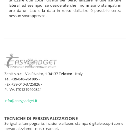
utilizzare due colori diversi per personalizzare le due asticine
laterali ad esempio: se desiderate che i nomi siano stampati in
oro da un lato e la data in rosso dall'altro è possibile senza
nessun sovrapprezzo.
Zenit s.n.c. - Via Rivalto, 1 34137
Trieste
- Italy -
Tel.
+39-040-761005
-
Fax +39-040-3725826 -
P. IVA: IT01219460324 -
info@easygadget.it
TECNICHE DI PERSONALIZZAZIONE
Serigrafia, tampografia, incisione al laser, stampa digitale scopri come
personalizziamo i nostri gadget.