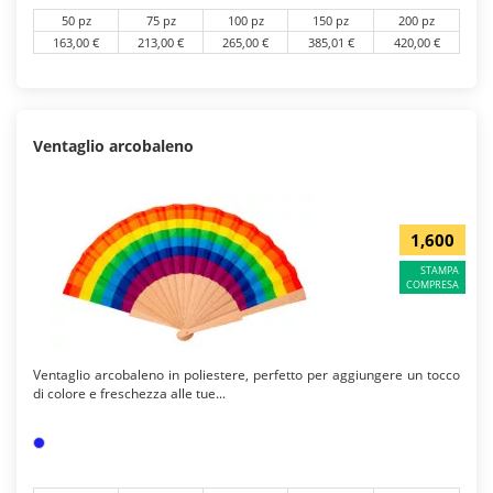
50 pz
75 pz
100 pz
150 pz
200 pz
163,00 €
213,00 €
265,00 €
385,01 €
420,00 €
Ventaglio arcobaleno
1,600
STAMPA
COMPRESA
Ventaglio arcobaleno in poliestere, perfetto per aggiungere un tocco
di colore e freschezza alle tue...