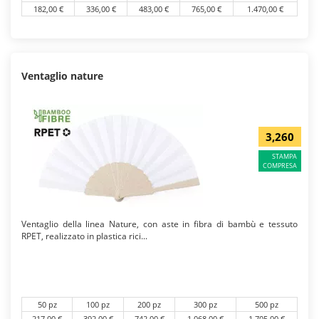
182,00 €
336,00 €
483,00 €
765,00 €
1.470,00 €
Ventaglio nature
3,260
STAMPA
COMPRESA
Ventaglio della linea Nature, con aste in fibra di bambù e tessuto
RPET, realizzato in plastica rici...
50 pz
100 pz
200 pz
300 pz
500 pz
217,00 €
392,00 €
742,00 €
1.068,00 €
1.705,00 €