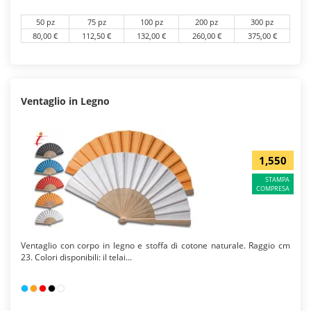
50 pz
75 pz
100 pz
200 pz
300 pz
80,00 €
112,50 €
132,00 €
260,00 €
375,00 €
Ventaglio in Legno
1,550
STAMPA
COMPRESA
Ventaglio con corpo in legno e stoffa di cotone naturale. Raggio cm
23. Colori disponibili: il telai...