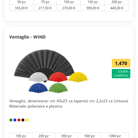
50 pz
75 pz
100 pz
150 pz
200 pz
165,00 €
217,50 €
270,00 €
390,00 €
440,00 €
Ventaglio - WIND
1,470
STAMPA
COMPRESA
Ventaglio, dimensione: cm 43x23 ca (aperto) cm 2,2x23 ca (chiuso).
Materiale: poliestere e plastica
100 pz
200 pz
300 pz
500 pz
1000 pz