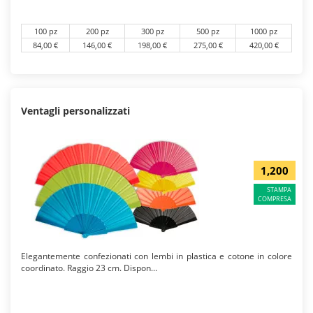
100 pz
200 pz
300 pz
500 pz
1000 pz
84,00 €
146,00 €
198,00 €
275,00 €
420,00 €
Ventagli personalizzati
1,200
STAMPA
COMPRESA
Elegantemente confezionati con lembi in plastica e cotone in colore
coordinato. Raggio 23 cm. Dispon...