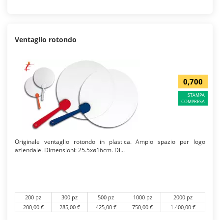
Ventaglio rotondo
0,700
STAMPA
COMPRESA
Originale ventaglio rotondo in plastica. Ampio spazio per logo
aziendale. Dimensioni: 25.5xø16cm. Di...
200 pz
300 pz
500 pz
1000 pz
2000 pz
200,00 €
285,00 €
425,00 €
750,00 €
1.400,00 €