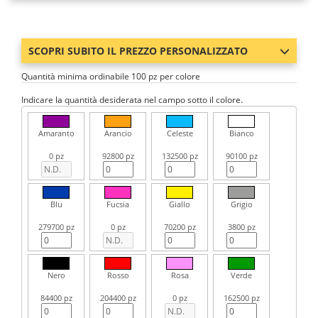
SCOPRI SUBITO IL PREZZO PERSONALIZZATO
Quantità minima ordinabile 100 pz per colore
Indicare la quantità desiderata nel campo sotto il colore.
Amaranto
Arancio
Celeste
Bianco
0 pz
92800 pz
132500 pz
90100 pz
Blu
Fucsia
Giallo
Grigio
279700 pz
0 pz
70200 pz
3800 pz
Nero
Rosso
Rosa
Verde
84400 pz
204400 pz
0 pz
162500 pz