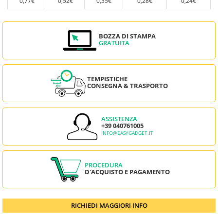
0,77€
0,52€
0,35€
0,28€
0,24€
BOZZA DI STAMPA
GRATUITA
TEMPISTICHE
CONSEGNA & TRASPORTO
ASSISTENZA
+39 040761005
INFO@EASYGADGET.IT
PROCEDURA
D'ACQUISTO E PAGAMENTO
RICHIEDI MAGGIORI INFO