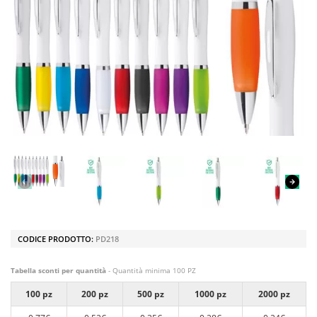
CODICE PRODOTTO:
PD218
Tabella sconti per quantità
- Quantità minima 100 PZ
100 pz
200 pz
500 pz
1000 pz
2000 pz