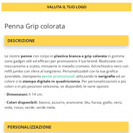
VALUTA IL TUO LOGO
Penna Grip colorata
DESCRIZIONE
Le nostre
penne
con corpo in
plastica bianca e grip colorata
in gomma
sono gadget utili ed efficaci per promuovere il tuo brand. Realizzate con
meccanismo a scatto, minuterie in metallo cromato. Ad inchiostro nero con
refill jumbo con sfera al tungsteno. Personalizzabili con la tua grafica
aziendale, stampiamo
penne promozionali
utilizzando la
serigrafia
ad un
colore o la
stampa digitale in quadricromia
. Per personalizzazioni a più
colori o in più posizioni seleziona, se disponibili, le varie opzioni.
-
Dimensioni:
h 14 cm.
-
Colori disponibili
: bianco, azzurro, arancione, blu, fucsia, giallo, nero,
viola, rosso, verde, verde mela.
PERSONALIZZAZIONE