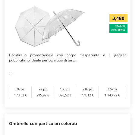
3,480
STAMPA
COMPRESA
L’ombrello promozionale con corpo trasparente è il gadget
pubblicitario ideale per ogni tipo di targ...
36 pz
72 pz
108 pz
216 pz
324 pz
173,52 €
295,92 €
398,52 €
771,12 €
1.143,72 €
Ombrello con particolari colorati