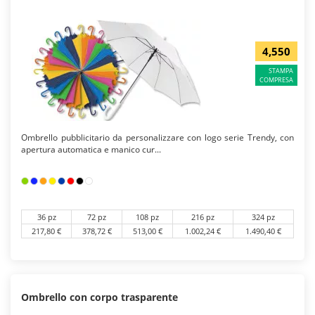
4,550
STAMPA
COMPRESA
Ombrello pubblicitario da personalizzare con logo serie Trendy, con
apertura automatica e manico cur...
36 pz
72 pz
108 pz
216 pz
324 pz
217,80 €
378,72 €
513,00 €
1.002,24 €
1.490,40 €
Ombrello con corpo trasparente