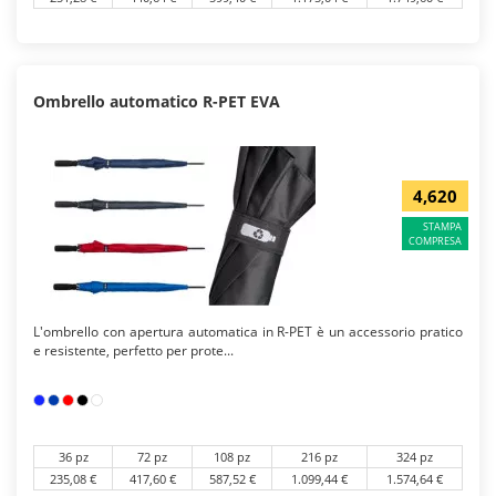
Ombrello automatico R-PET EVA
4,620
STAMPA
COMPRESA
L'ombrello con apertura automatica in R-PET è un accessorio pratico
e resistente, perfetto per prote...
36 pz
72 pz
108 pz
216 pz
324 pz
235,08 €
417,60 €
587,52 €
1.099,44 €
1.574,64 €