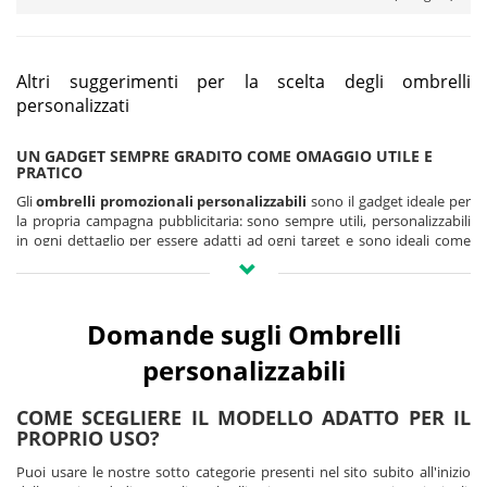
Altri suggerimenti per la scelta degli ombrelli
personalizzati
UN GADGET SEMPRE GRADITO COME OMAGGIO UTILE E
PRATICO
Gli
ombrelli promozionali personalizzabili
sono il gadget ideale per
la propria campagna pubblicitaria: sono sempre utili, personalizzabili
in ogni dettaglio per essere adatti ad ogni target e sono ideali come
omaggio durante eventi all'aperto
, sia per dare un riparo in caso di
pioggia che per offrire una protezione dal calore del sole.
Sfogliando il nostro catalogo potrai trovare ombrelli pubblicitari di
Domande sugli Ombrelli
ogni tipo: da quelli antivento a quelli
hi-tech con luce led inclusa
, da
quelli per bambini a quelli fashion da borsetta per le donne, da quelli
personalizzabili
trasparenti a quelli monocolore o colorati, da quelli in legno a quelli in
PVC. E ancora ombrelli automatici, ombrelli pieghevoli, con manico in
legno e tanto altro.
COME SCEGLIERE IL MODELLO ADATTO PER IL
PROPRIO USO?
Ti offriamo un numero infinito di possibilità tra cui scegliere perché
vogliamo che la tua promozione sia personalizzata al massimo a
Puoi usare le nostre sotto categorie presenti nel sito subito all'inizio
seconda delle esigenze del tuo brand!