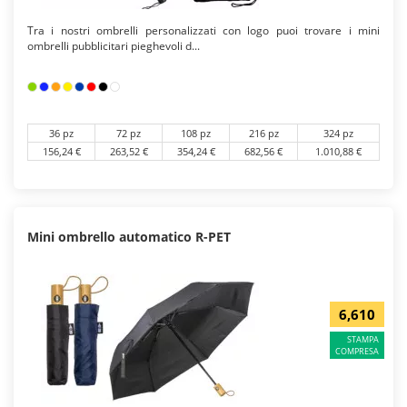
Tra i nostri ombrelli personalizzati con logo puoi trovare i mini
ombrelli pubblicitari pieghevoli d...
36 pz
72 pz
108 pz
216 pz
324 pz
156,24 €
263,52 €
354,24 €
682,56 €
1.010,88 €
Mini ombrello automatico R-PET
6,610
STAMPA
COMPRESA