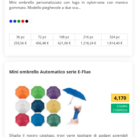
Mini ombrello personalizzato con logo in nylon-seta con manico
gommato. Modello pieghevole a due sca...
36 pz
72 pz
108 pz
216 pz
324 pz
259,56 €
456,48 €
621,00 €
1.218,24 €
1.814,40 €
Mini ombrello Automatico serie E-Fluo
4,170
STAMPA
COMPRESA
Sfoglia il nostro catalogo, trovi varie tipologie di gadget aziendali