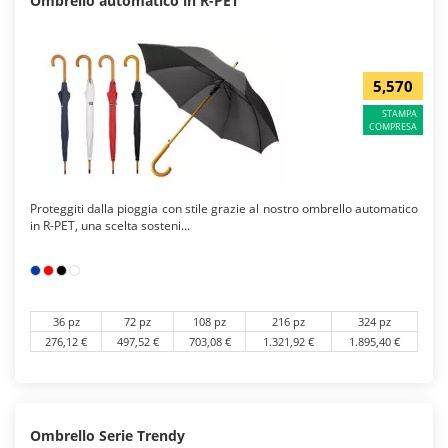
Ombrello automatico in R-PET
5,570
STAMPA
COMPRESA
Proteggiti dalla pioggia con stile grazie al nostro ombrello automatico
in R-PET, una scelta sosteni...
36 pz
72 pz
108 pz
216 pz
324 pz
276,12 €
497,52 €
703,08 €
1.321,92 €
1.895,40 €
Ombrello Serie Trendy