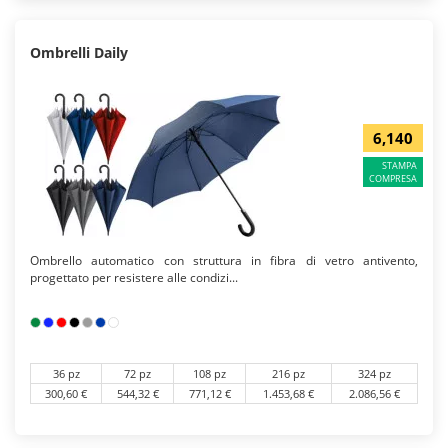
Ombrelli Daily
6,140
STAMPA
COMPRESA
Ombrello automatico con struttura in fibra di vetro antivento,
progettato per resistere alle condizi...
36 pz
72 pz
108 pz
216 pz
324 pz
300,60 €
544,32 €
771,12 €
1.453,68 €
2.086,56 €