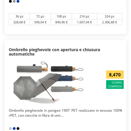
36 pz
72 pz
108 pz
216 pz
324 pz
328,68 €
599,04 €
849,96 €
1.607,04 €
2.306,88 €
Ombrello pieghevole con apertura e chiusura
automatiche
8,470
STAMPA
COMPRESA
Ombrello pieghevole in pongee 190T PET realizzato in tessuto 100%
rPET, con stecche in fibra di vetr...