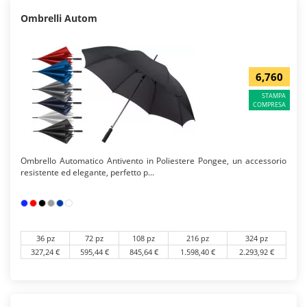
Ombrelli Autom
6,760
STAMPA
COMPRESA
Ombrello Automatico Antivento in Poliestere Pongee, un accessorio
resistente ed elegante, perfetto p...
36 pz
72 pz
108 pz
216 pz
324 pz
327,24 €
595,44 €
845,64 €
1.598,40 €
2.293,92 €