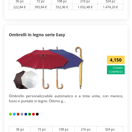
36 pz
72 pz
108 pz
216 pz
324 pz
222,84 €
393,84 €
552,96 €
1.032,48 €
1.474,20 €
Ombrelli in legno serie Easy
4,150
STAMPA
COMPRESA
Ombrello personalizzabile automatico e a tinta unita, con manico,
fusto e puntale in legno. Ottimo g...
36 pz
72 pz
108 pz
216 pz
324 pz