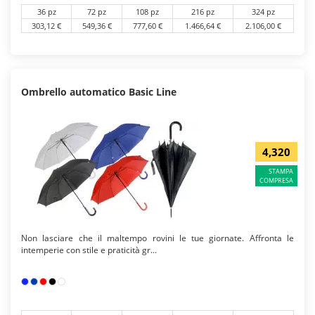
36 pz
72 pz
108 pz
216 pz
324 pz
303,12 €
549,36 €
777,60 €
1.466,64 €
2.106,00 €
Ombrello automatico Basic Line
4,320
STAMPA
COMPRESA
Non lasciare che il maltempo rovini le tue giornate. Affronta le
intemperie con stile e praticità gr...