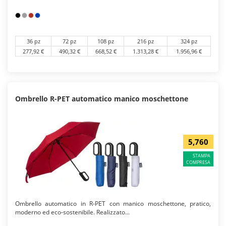
36 pz
72 pz
108 pz
216 pz
324 pz
277,92 €
490,32 €
668,52 €
1.313,28 €
1.956,96 €
Ombrello R-PET automatico manico moschettone
5,760
STAMPA
COMPRESA
Ombrello automatico in R-PET con manico moschettone, pratico,
moderno ed eco-sostenibile. Realizzato...