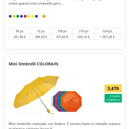
come questo mini ombrello pers...
36 pz
72 pz
108 pz
216 pz
324 pz
201,96 €
349,20 €
473,04 €
920,16 €
1.367,28 €
Mini Ombrelli COLORAIN
3,470
STAMPA
COMPRESA
Mini ombrello manuale con fodero 3 sezioni fusto in metallo manico
in plastica colorata laccio d...