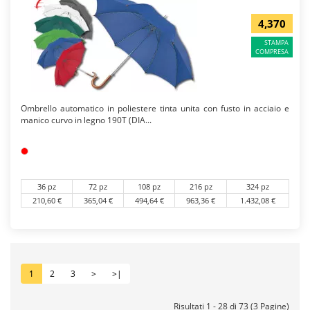
4,370
STAMPA
COMPRESA
Ombrello automatico in poliestere tinta unita con fusto in acciaio e
manico curvo in legno 190T (DIA...
36 pz
72 pz
108 pz
216 pz
324 pz
210,60 €
365,04 €
494,64 €
963,36 €
1.432,08 €
1
2
3
>
>|
Risultati 1 - 28 di 73 (3 Pagine)