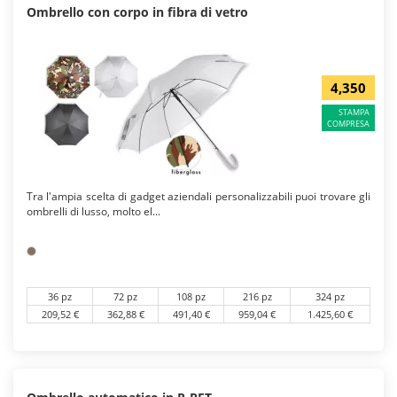
Ombrello con corpo in fibra di vetro
4,350
STAMPA
COMPRESA
Tra l'ampia scelta di gadget aziendali personalizzabili puoi trovare gli
ombrelli di lusso, molto el...
36 pz
72 pz
108 pz
216 pz
324 pz
209,52 €
362,88 €
491,40 €
959,04 €
1.425,60 €