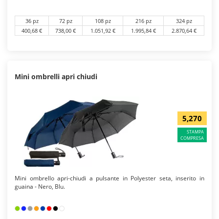
36 pz
72 pz
108 pz
216 pz
324 pz
400,68 €
738,00 €
1.051,92 €
1.995,84 €
2.870,64 €
Mini ombrelli apri chiudi
5,270
STAMPA
COMPRESA
Mini ombrello apri-chiudi a pulsante in Polyester seta, inserito in
guaina - Nero, Blu.