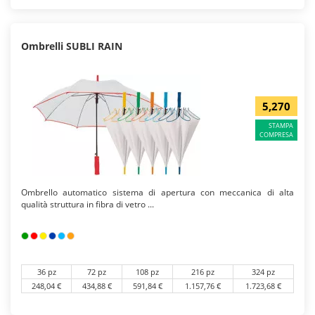
Ombrelli SUBLI RAIN
5,270
STAMPA
COMPRESA
Ombrello automatico sistema di apertura con meccanica di alta
qualità struttura in fibra di vetro ...
36 pz
72 pz
108 pz
216 pz
324 pz
248,04 €
434,88 €
591,84 €
1.157,76 €
1.723,68 €