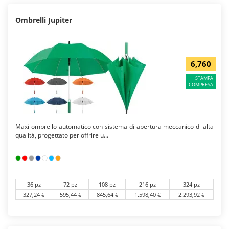
Ombrelli Jupiter
6,760
STAMPA
COMPRESA
Maxi ombrello automatico con sistema di apertura meccanico di alta
qualità, progettato per offrire u...
36 pz
72 pz
108 pz
216 pz
324 pz
327,24 €
595,44 €
845,64 €
1.598,40 €
2.293,92 €