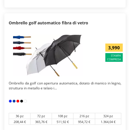
Ombrello golf automatico fibra di vetro
3,990
STAMPA
COMPRESA
Ombrello da golf con apertura automatica, dotato di manico in legno,
struttura in metallo e telaio i...
36 pz
72 pz
108 pz
216 pz
324 pz
208,44 €
365,76 €
511,92 €
954,72 €
1.364,04 €