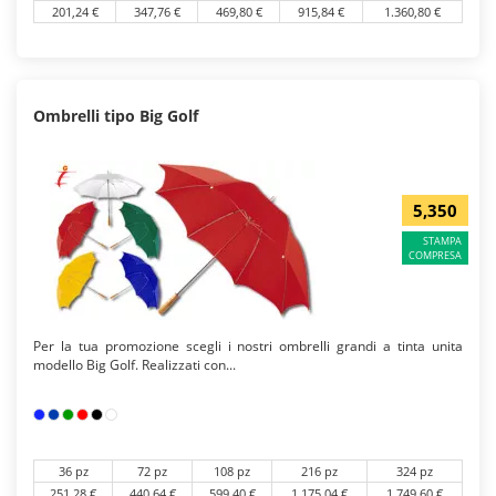
201,24 €
347,76 €
469,80 €
915,84 €
1.360,80 €
Ombrelli tipo Big Golf
5,350
STAMPA
COMPRESA
Per la tua promozione scegli i nostri ombrelli grandi a tinta unita
modello Big Golf. Realizzati con...
36 pz
72 pz
108 pz
216 pz
324 pz
251,28 €
440,64 €
599,40 €
1.175,04 €
1.749,60 €