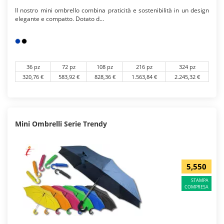
Il nostro mini ombrello combina praticità e sostenibilità in un design
elegante e compatto. Dotato d...
36 pz
72 pz
108 pz
216 pz
324 pz
320,76 €
583,92 €
828,36 €
1.563,84 €
2.245,32 €
Mini Ombrelli Serie Trendy
5,550
STAMPA
COMPRESA