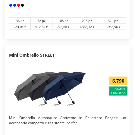
36 pz
72 pz
108 pz
216 pz
324 pz
284,04 €
512,64 €
724,68 €
1.365,12 €
1.956,96 €
Mini Ombrello STREET
6,790
STAMPA
COMPRESA
Mini Ombrello Automatico Antivento in Poliestere Pongee, un
accessorio compatto e resistente, perfet...