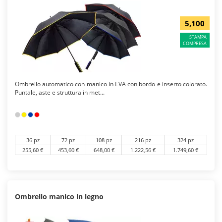
5,100
STAMPA
COMPRESA
Ombrello automatico con manico in EVA con bordo e inserto colorato.
Puntale, aste e struttura in met...
36 pz
72 pz
108 pz
216 pz
324 pz
255,60 €
453,60 €
648,00 €
1.222,56 €
1.749,60 €
Ombrello manico in legno