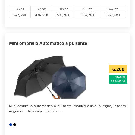
36 pz
72 pz
108 pz
216 pz
324 pz
247,68 €
434,88 €
590,76 €
1.157,76 €
1.723,68 €
Mini ombrello Automatico a pulsante
6,200
STAMPA
COMPRESA
Mini ombrello automatico a pulsante, manico curvo in legno, inserito
in guaina. Disponibile in color...