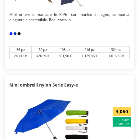
Mini ombrello manuale in R-PET con manico in legno, compatto,
elegante e sostenibile. Realizzato in ...
36 pz
72 pz
108 pz
216 pz
324 pz
240,12 €
426,96 €
601,56 €
1.125,36 €
1.613,52 €
Mini ombrelli nylon Serie Easy-e
3,060
STAMPA
COMPRESA