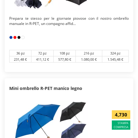
Prepara te stesso per le giornate piovose con il nostro ombrello
manuale in R-PET, un compagno affid...
36 pz
72 pz
108 pz
216 pz
324 pz
231,48 €
411,12 €
577,80 €
1.080,00 €
1.545,48 €
Mini ombrello R-PET manico legno
4,730
STAMPA
COMPRESA