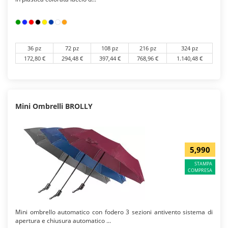
36 pz
72 pz
108 pz
216 pz
324 pz
172,80 €
294,48 €
397,44 €
768,96 €
1.140,48 €
Mini Ombrelli BROLLY
5,990
STAMPA
COMPRESA
Mini ombrello automatico con fodero 3 sezioni antivento sistema di
apertura e chiusura automatico ...