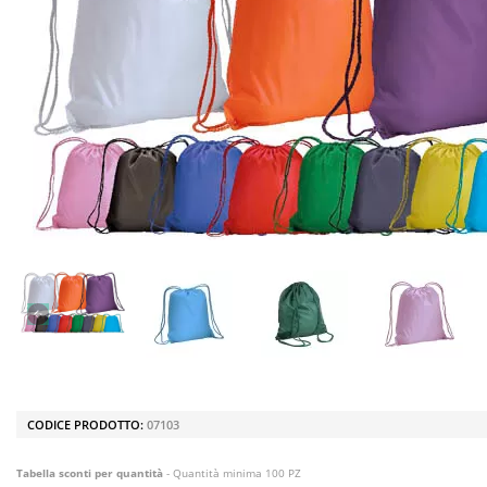
CODICE PRODOTTO:
07103
Tabella sconti per quantità
- Quantità minima 100 PZ