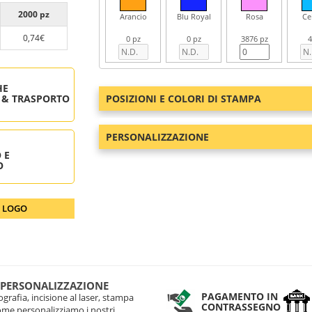
2000 pz
Arancio
Blu Royal
Rosa
Ce
0,74€
0 pz
0 pz
3876 pz
4
HE
 & TRASPORTO
POSIZIONI E COLORI DI STAMPA
PERSONALIZZAZIONE
 E
O
O LOGO
 PERSONALIZZAZIONE
PAGAMENTO IN
grafia, incisione al laser, stampa
CONTRASSEGNO
come personalizziamo i nostri