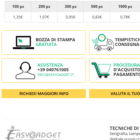
100 pz
200 pz
300 pz
500 pz
1000 pz
1,35€
1,07€
0,95€
0,83€
0,78€
BOZZA DI STAMPA
TEMPISTIC
GRATUITA
CONSEGNA
ASSISTENZA
PROCEDURA
+39 040761005
D'ACQUISTO
PAGAMENT
INFO@EASYGADGET.IT
RICHIEDI MAGGIORI INFO
VALUTA IL TU
TECNICHE DI
Serigrafia, tampo
digitale scopri 