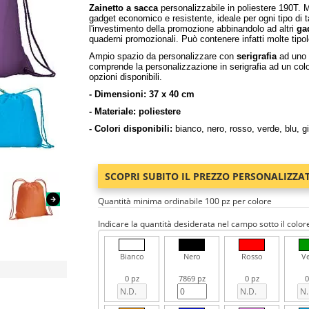
Zainetto a sacca
personalizzabile in poliestere 190T. 
gadget economico e resistente, ideale per ogni tipo di 
l'investimento della promozione abbinandolo ad altri
ga
quaderni promozionali. Può contenere infatti molte tipo
Ampio spazio da personalizzare con
serigrafia
ad uno 
comprende la personalizzazione in serigrafia ad un color
opzioni disponibili.
- Dimensioni: 37 x 40 cm
- Materiale: poliestere
- Colori disponibili:
bianco, nero, rosso, verde, blu, gi
SCOPRI SUBITO IL PREZZO PERSONALIZZA
Quantità minima ordinabile 100 pz per colore
Indicare la quantità desiderata nel campo sotto il color
Bianco
Nero
Rosso
V
0 pz
7869 pz
0 pz
0