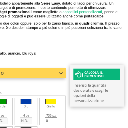
Modello appartenente alla
Serie Easy,
dotato di lacci per chiusura. Un
target e di promozione. Il costo contenuto permette di ottimizzare
dget promozionali
come magliette o
cappellini personalizzati
, penne e
logie di oggetti e può essere utilizzato anche come portascarpe.
o due colori oppure, solo per lo zaino bianco, in
quadricromia
. Il prezzo
e. Se desideri stampe a più colori o in più posizioni seleziona tra le varie
allo, arancio, blu royal
TO
CALCOLA IL
PREVENTIVO
Inserisci la quantità
desiderata e scegli le
e.
opzioni della
personalizzazione
erde
Blu
Giallo
 pz
4 pz
736 pz