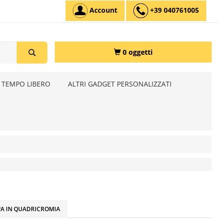
Account
+39 040761005
0 oggetti
 TEMPO LIBERO
ALTRI GADGET PERSONALIZZATI
A IN QUADRICROMIA