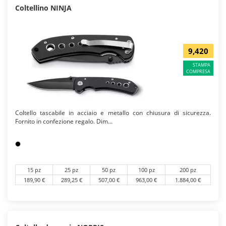
Coltellino NINJA
9,420
STAMPA
COMPRESA
Coltello tascabile in acciaio e metallo con chiusura di sicurezza.
Fornito in confezione regalo. Dim...
15 pz
25 pz
50 pz
100 pz
200 pz
189,90 €
289,25 €
507,00 €
963,00 €
1.884,00 €