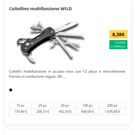
Coltellino multifunzione WILD
8,380
STAMPA
COMPRESA
Coltello multifunzione in acciaio inox con 12 pezzi e moschettone.
Fornito in confezione regalo. 89 ...
15 pz
25 pz
50 pz
100 pz
200 pz
170,40 €
258,75 €
452,50 €
858,00 €
1.676,00 €