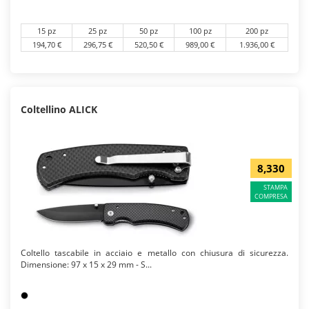
15 pz
25 pz
50 pz
100 pz
200 pz
194,70 €
296,75 €
520,50 €
989,00 €
1.936,00 €
Coltellino ALICK
8,330
STAMPA
COMPRESA
Coltello tascabile in acciaio e metallo con chiusura di sicurezza.
Dimensione: 97 x 15 x 29 mm - S...