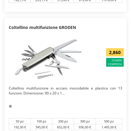
Coltellino multifunzione GRODEN
2,860
STAMPA
COMPRESA
Coltellino multifunzione in acciaio inossidabile e plastica con 13
funzioni. Dimensione: 90 x 20 x 1...
50 pz
100 pz
200 pz
300 pz
500 pz
192,00 €
345,00 €
652,00 €
936,00 €
1.495,00 €