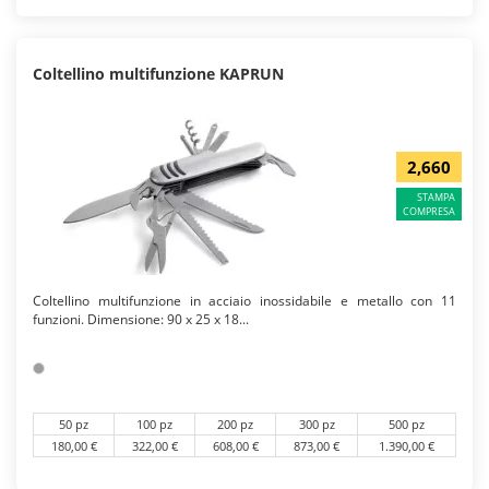
Coltellino multifunzione KAPRUN
2,660
STAMPA
COMPRESA
Coltellino multifunzione in acciaio inossidabile e metallo con 11
funzioni. Dimensione: 90 x 25 x 18...
50 pz
100 pz
200 pz
300 pz
500 pz
180,00 €
322,00 €
608,00 €
873,00 €
1.390,00 €