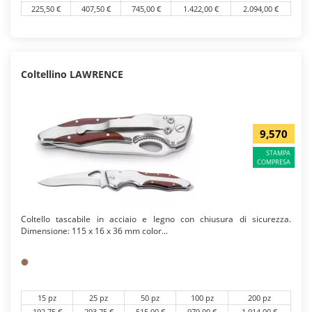
225,50 €
407,50 €
745,00 €
1.422,00 €
2.094,00 €
Coltellino LAWRENCE
9,570
STAMPA
COMPRESA
Coltello tascabile in acciaio e legno con chiusura di sicurezza.
Dimensione: 115 x 16 x 36 mm color...
15 pz
25 pz
50 pz
100 pz
200 pz
192,75 €
293,75 €
515,00 €
979,00 €
1.914,00 €