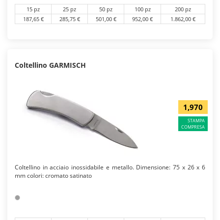
15 pz
25 pz
50 pz
100 pz
200 pz
187,65 €
285,75 €
501,00 €
952,00 €
1.862,00 €
Coltellino GARMISCH
1,970
STAMPA
COMPRESA
Coltellino in acciaio inossidabile e metallo. Dimensione: 75 x 26 x 6
mm colori: cromato satinato