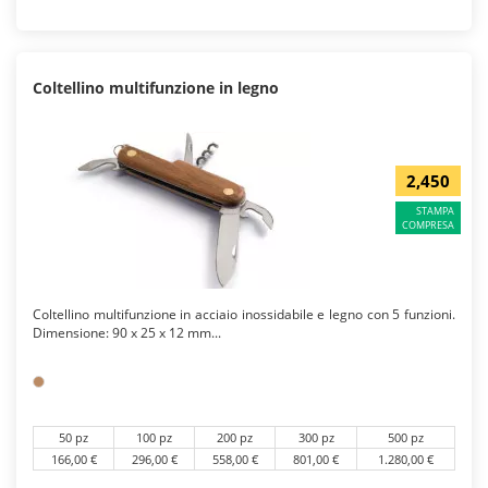
Coltellino multifunzione in legno
2,450
STAMPA
COMPRESA
Coltellino multifunzione in acciaio inossidabile e legno con 5 funzioni.
Dimensione: 90 x 25 x 12 mm...
50 pz
100 pz
200 pz
300 pz
500 pz
166,00 €
296,00 €
558,00 €
801,00 €
1.280,00 €