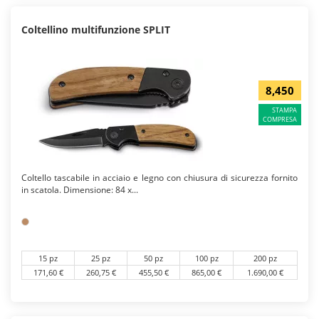
Coltellino multifunzione SPLIT
8,450
STAMPA
COMPRESA
Coltello tascabile in acciaio e legno con chiusura di sicurezza fornito
in scatola. Dimensione: 84 x...
15 pz
25 pz
50 pz
100 pz
200 pz
171,60 €
260,75 €
455,50 €
865,00 €
1.690,00 €