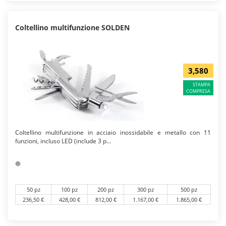
Coltellino multifunzione SOLDEN
3,580
STAMPA
COMPRESA
Coltellino multifunzione in acciaio inossidabile e metallo con 11
funzioni, incluso LED (include 3 p...
50 pz
100 pz
200 pz
300 pz
500 pz
236,50 €
428,00 €
812,00 €
1.167,00 €
1.865,00 €