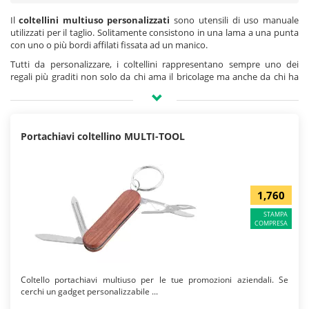
Il
coltellini multiuso personalizzati
sono utensili di uso manuale
utilizzati per il taglio. Solitamente consistono in una lama a una punta
con uno o più bordi affilati fissata ad un manico.
Tutti da personalizzare, i coltellini rappresentano sempre uno dei
regali più graditi non solo da chi ama il bricolage ma anche da chi ha
bisogno dello strumento giusto da tenere a portata di mano magari
per lavoretti domestici. Sono perfetti da personalizzare con il
tuo logo
o il brand della tua azienda
e distribuirli durante eventi, fiere e
manifestazioni, così da conquistare un target molto vasto che si
Portachiavi coltellino MULTI-TOOL
ricorderà sempre di te. Ma sono ideali soprattutto per fare un
omaggio ai tuoi dipendenti e clienti. Fai conoscere il tuo marchio
aziendale anche alle altre imprese, noi di Easygadget ti aiuteremo in
questo. Per completare la tua promozione potresti visionare anche i
nostri
portachiavi personalizzati
che spesso vengono acquistati
1,760
assieme a questo articolo promozionale, magari diversificando le
personalizzazioni sui diversi oggetti.
STAMPA
COMPRESA
Coltello portachiavi multiuso per le tue promozioni aziendali. Se
cerchi un gadget personalizzabile ...