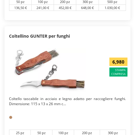
50 pz
100 pz
200 pz
300 pz
500 pz
136,50 €
241,00 €
452,00 €
648,00 €
1.030,00 €
Coltellino GUNTER per funghi
6,980
STAMPA
COMPRESA
Coltello tascabile in acciaio e legno adatto per raccogliere funghi.
Dimensione: 115 x 13 x 26 mm c...
25 pz
50 pz
100 pz
200 pz
300 pz