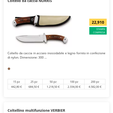
Coltello da caccia NORRIS
22,910
STAMPA
COMPRESA
Coltello da caccia in acciaio inossidabile e legno fornito in confezione
di nylon. Dimensione: 300 ...
15 pz
25 pz
50 pz
100 pz
200 pz
442,80 €
684,50 €
1.218,50 €
2.334,00 €
4.582,00 €
Coltellino multifunzione VERBIER