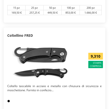
15 pz
25 pz
50 pz
100 pz
200 pz
169,50 €
257,25 €
449,50 €
853,00 €
1.666,00 €
Coltellino FRED
9,310
STAMPA
COMPRESA
Coltello tascabile in acciaio e metallo con chiusura di sicurezza e
moschettone. Fornito in confezio...