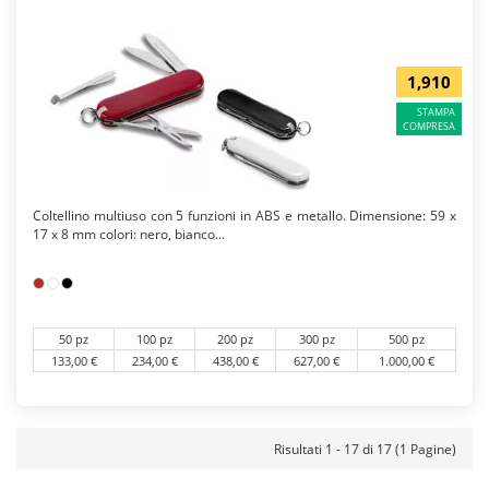
1,910
STAMPA
COMPRESA
Coltellino multiuso con 5 funzioni in ABS e metallo. Dimensione: 59 x
17 x 8 mm colori: nero, bianco...
50 pz
100 pz
200 pz
300 pz
500 pz
133,00 €
234,00 €
438,00 €
627,00 €
1.000,00 €
Risultati 1 - 17 di 17 (1 Pagine)