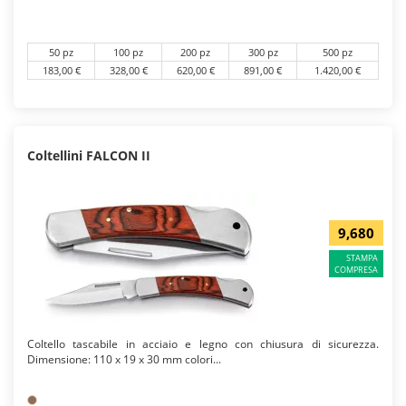
50 pz
100 pz
200 pz
300 pz
500 pz
183,00 €
328,00 €
620,00 €
891,00 €
1.420,00 €
Coltellini FALCON II
9,680
STAMPA
COMPRESA
Coltello tascabile in acciaio e legno con chiusura di sicurezza.
Dimensione: 110 x 19 x 30 mm colori...