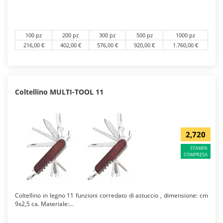
100 pz
200 pz
300 pz
500 pz
1000 pz
216,00 €
402,00 €
576,00 €
920,00 €
1.760,00 €
Coltellino MULTI-TOOL 11
2,720
STAMPA
COMPRESA
Coltellino in legno 11 funzioni corredato di astuccio , dimensione: cm
9x2,5 ca. Materiale:...