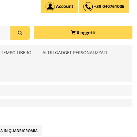
Account
+39 040761005
0 oggetti
 TEMPO LIBERO
ALTRI GADGET PERSONALIZZATI
A IN QUADRICROMIA