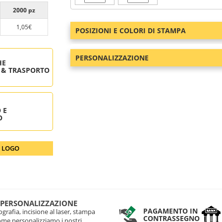
2000 pz
1,05€
POSIZIONI E COLORI DI STAMPA
PERSONALIZZAZIONE
HE
 & TRASPORTO
 E
O
O LOGO
 PERSONALIZZAZIONE
PAGAMENTO IN
grafia, incisione al laser, stampa
CONTRASSEGNO
come personalizziamo i nostri