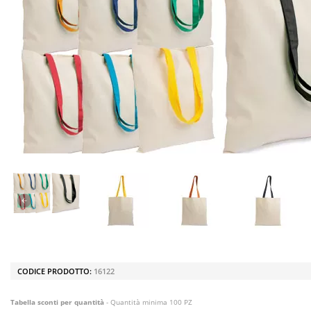
CODICE PRODOTTO:
16122
Tabella sconti per quantità
- Quantità minima 100 PZ