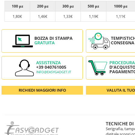
100 pz
200 pz
300 pz
500 pz
1000 pz
1,80€
1,46€
1,33€
1,19€
1,11€
BOZZA DI STAMPA
TEMPISTIC
GRATUITA
CONSEGNA
ASSISTENZA
PROCEDURA
+39 040761005
D'ACQUISTO
PAGAMENT
INFO@EASYGADGET.IT
RICHIEDI MAGGIORI INFO
VALUTA IL TU
TECNICHE DI
Serigrafia, tampo
digitale scopri 