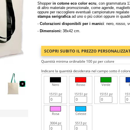
Shopper
in cotone eco color ecru
, con grammatura 1
di altro materiale promozionale, come agende, magliet
oppure per raccogliere eventuali campionature regalate 
stampa serigrafica
ad uno o più colori oppure in quadri
-
Colorazioni disponibili per i manici
: nero, rosso, v
-
Dimensioni:
38x42 cm.
SCOPRI SUBITO IL PREZZO PERSONALIZZA
Quantità minima ordinabile 100 pz per colore
Indicare la quantità desiderata nel campo sotto il color
Nero
Rosso
Verde
15151 pz
15151 pz
15151 pz
151
Rosa
Celeste
3004 pz
5513 pz