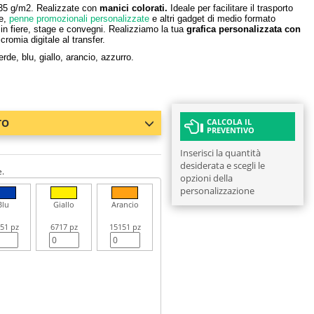
35 g/m2. Realizzate con
manici colorati.
Ideale per facilitare il trasporto
te,
penne promozionali personalizzate
e altri gadget di medio formato
in fiere, stage e convegni. Realizziamo la tua
grafica personalizzata con
cromia digitale al transfer.
erde, blu, giallo, arancio, azzurro.
TO
CALCOLA IL
PREVENTIVO
Inserisci la quantità
desiderata e scegli le
e.
opzioni della
personalizzazione
Blu
Giallo
Arancio
51 pz
6717 pz
15151 pz