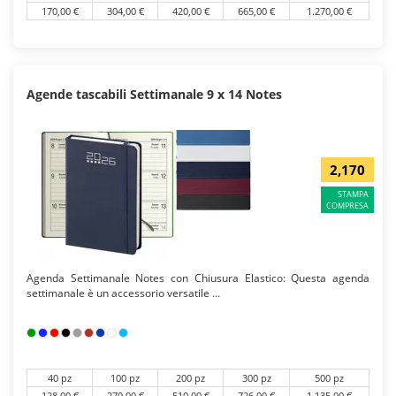
170,00 €
304,00 €
420,00 €
665,00 €
1.270,00 €
Agende tascabili Settimanale 9 x 14 Notes
2,170
STAMPA
COMPRESA
Agenda Settimanale Notes con Chiusura Elastico: Questa agenda
settimanale è un accessorio versatile ...
40 pz
100 pz
200 pz
300 pz
500 pz
128,00 €
279,00 €
510,00 €
726,00 €
1.135,00 €