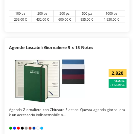
100 pz
200 pz
300 pz
500 pz
1000 pz
238,00 €
432,00 €
600,00 €
955,00 €
1.830,00 €
Agende tascabili Giornaliere 9 x 15 Notes
2,820
STAMPA
COMPRESA
Agenda Giornaliera con Chiusura Elastico: Questa agenda giornaliera
è un accessorio indispensabile p...