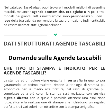
Nel catalogo EasyGadget puoi trovare i modelli migliori di agendine
tascabili, ma anche
agende economiche, ecologiche o in pelle
tra i
modelli più grandi! Tutti i nostri articoli sono
personalizzabili con il
logo
della tua azienda per rendere la tua promozione indimenticabile
ed essere ricordati tutti i giorni dell’anno.
Per scegliere le agendine giuste alla tua promozione devi capire prima
di tutto la struttura che cerchi:
DATI STRUTTURATI AGENDE TASCABILI
- agende giornaliere tascabili
: per chi preferisce avere una pagina
per ogni giorno della settimana
- agendine bigiornaliere:
per chi vuole avere a portata di mano più
Domande sulle Agende tascabili
informazioni
- agende settimanali:
ideali per avere subito a colpo d’occhio la vista
CHE TIPO DI STAMPA È INDICATO PER LE
della settima completa. Maggiormente consigliate per gli studi che
AGENDE TASCABILI?
devono gestire molti appuntamenti
La stampa ad un colore viene eseguita in
serigrafia
in quanto pur
Le dimensioni delle agendine tascabili vanno da un massimo di 9x15
garantendo un ottimo risultato, rimane la tipologia di stampa più
cm fino al formato più piccolo delle
agende tascabili 7x10
cm, di solito
economica per le medio alte tirature, nel caso di grafiche più
in formato bigiornaliero.
complesse ed a più colori la stampa sarà realizzata con
tecnica
La copertina può essere in pvc oppure in cartonato. Molto utile e
digitale diretta
con la quale è possibile ottenere una risoluzione
apprezzata è la chiusura con elastico, soprattutto per chi usa
fotografica e la realizzazione di stampe che richiedono un registro
l'agendina anche per inserire biglietti da visita e fogli per non perderli o
perfetto tra i vari colori non ottenibile con la stampa serigrafica.