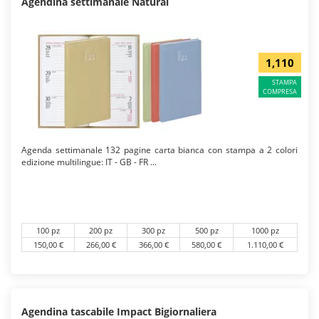
Agendina settimanale Natural
1,110
STAMPA
COMPRESA
Agenda settimanale 132 pagine carta bianca con stampa a 2 colori
edizione multilingue: IT - GB - FR ...
100 pz
200 pz
300 pz
500 pz
1000 pz
150,00 €
266,00 €
366,00 €
580,00 €
1.110,00 €
Agendina tascabile Impact Bigiornaliera