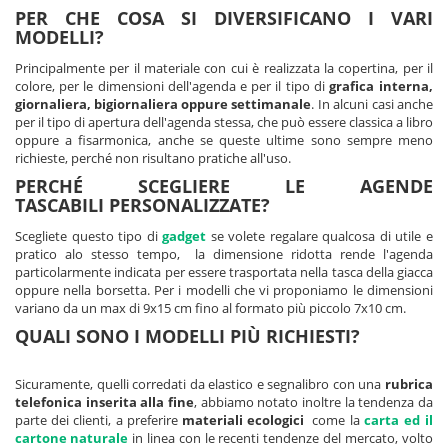
per non lasciarli sparsi in borsetta o in valigetta.
PER CHE COSA SI DIVERSIFICANO I VARI
Se cerchi un’agenda economica, tra i nostri modelli ti consigliamo
MODELLI?
l'agendina tascabile a fisarmonica con copertina in pvc. Si tratta di un
particolare tipo di agendina, di qualità, con interno estraibile e rubrica
Principalmente per il materiale con cui è realizzata la copertina, per il
telefonica. Nonostante ci sia poco spazio per la scrittura, i giorni del
colore, per le dimensioni dell'agenda e per il tipo di
grafica interna,
mese sono tutti presenti su un’unica pagina per mantenere sempre in
giornaliera, bigiornaliera oppure settimanale
. In alcuni casi anche
evidenza tutti gli impegni del mese.
per il tipo di apertura dell'agenda stessa, che può essere classica a libro
oppure a fisarmonica, anche se queste ultime sono sempre meno
Un gadget versatile da abbinare ad altri articoli promozionali
richieste, perché non risultano pratiche all'uso.
Smartphone, tablet e laptop sono ormai i concorrenti delle agende
PERCHÉ SCEGLIERE LE AGENDE
personalizzate ma quello che conta nelle tue promozioni è il
TASCABILI
PERSONALIZZATE
?
messaggio che vuoi trasmettere con il tuo regalo promozionale. Il
gadget infatti è un regalo che serve a fidelizzare i tuoi clienti, a farli
Scegliete questo tipo di
gadget
se volete regalare qualcosa di utile e
sentire apprezzati e fargli capire che li ritieni importanti e che vuoi
pratico alo stesso tempo, la dimensione ridotta rende l'agenda
viziarli con regali che possono tornare loro utili.
particolarmente indicata per essere trasportata nella tasca della giacca
oppure nella borsetta. Per i modelli che vi proponiamo le dimensioni
Le agende sono un gadget molto versatile, non solo perché può
variano da un max di 9x15 cm fino al formato più piccolo 7x10 cm.
adattarsi ad ogni tipologia di target, ma perché può essere abbinata
anche ad altri gadget aziendali personalizzati: ad esempio, con
QUALI SONO I MODELLI PIÙ RICHIESTI?
un’agendina tascabile personalizzata noi consigliamo anche l'acquisto
di una
penna personalizzata
, in una colorazione che ben si sposa con il
colore della copertina o con il colore della stampa del logo aziendale.
Sicuramente, quelli corredati da elastico e segnalibro con una
rubrica
Sia le agende che le penne personalizzate sono gadget economici, ma
telefonica inserita alla fine
, abbiamo notato inoltre la tendenza da
di qualità, resistenti, in tanti materiali diversi e sempre di moda.
parte dei clienti, a preferire
materiali ecologici
come la
c
arta ed il
Possono essere anche associati ad altri articoli per creare una
cartone naturale
in linea con le recenti tendenze del mercato, volto