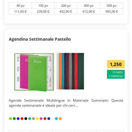
40 pz
100 pz
200 pz
300 pz
500 pz
111,60 €
239,00 €
432,00 €
612,00 €
955,00 €
Agendina Settimanale Pastello
1,250
STAMPA
COMPRESA
Agenda Settimanale Multilingue in Materiale Gommato: Questa
agenda settimanale è ideale per chi cerc...