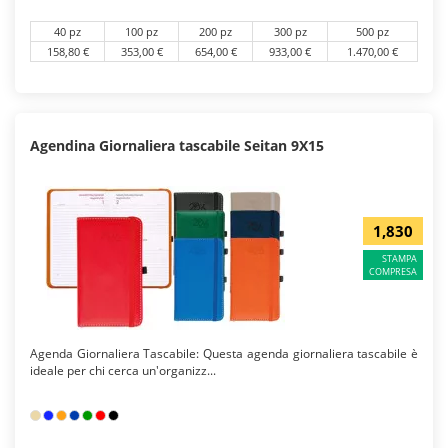
40 pz
100 pz
200 pz
300 pz
500 pz
158,80 €
353,00 €
654,00 €
933,00 €
1.470,00 €
Agendina Giornaliera tascabile Seitan 9X15
1,830
STAMPA
COMPRESA
Agenda Giornaliera Tascabile: Questa agenda giornaliera tascabile è
ideale per chi cerca un'organizz...