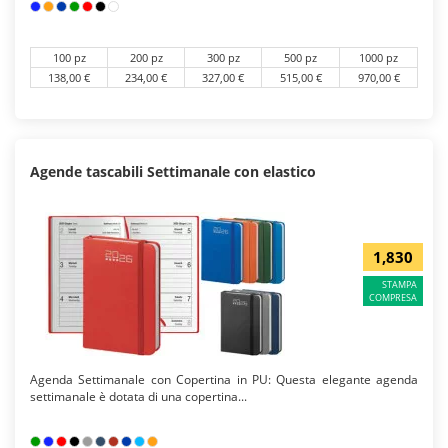
possibilità di avere facilmente e fisicamente davanti ai propri occhi
l’intera settimana di impegni.
100 pz
200 pz
300 pz
500 pz
1000 pz
138,00 €
234,00 €
327,00 €
515,00 €
970,00 €
Agende tascabili Settimanale con elastico
1,830
STAMPA
COMPRESA
Agenda Settimanale con Copertina in PU: Questa elegante agenda
settimanale è dotata di una copertina...