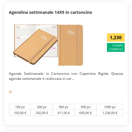
Agendina settimanale 14X9 in cartoncino
1,230
STAMPA
COMPRESA
Agenda Settimanale in Cartoncino con Copertina Rigida: Questa
agenda settimanale è realizzata in car...
100 pz
200 pz
300 pz
500 pz
1000 pz
163,00 €
292,00 €
411,00 €
650,00 €
1.230,00 €