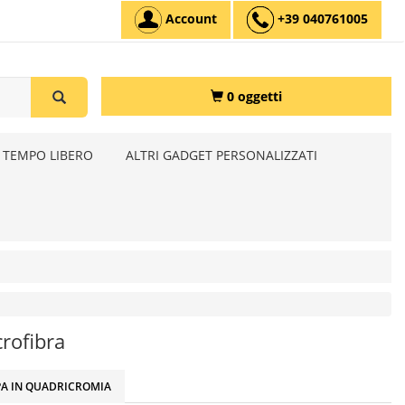
Account
+39 040761005
0 oggetti
 TEMPO LIBERO
ALTRI GADGET PERSONALIZZATI
rofibra
A IN QUADRICROMIA