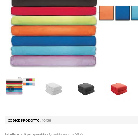
CODICE PRODOTTO:
10438
Tabella sconti per quantità
- Quantità minima 50 PZ