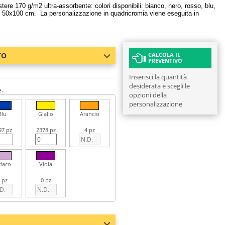
tere 170 g/m2 ultra-assorbente: colori disponibili: bianco, nero, rosso, blu,
ura: 50x100 cm. La personalizzazione in quadricromia viene eseguita in
TO
CALCOLA IL
PREVENTIVO
Inserisci la quantità
desiderata e scegli le
e.
opzioni della
personalizzazione
Blu
Giallo
Arancio
97 pz
2378 pz
4 pz
daco
Viola
 pz
0 pz