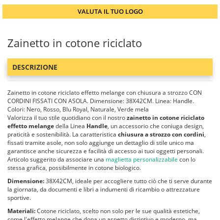
VALUTA IL TUO LOGO
Zainetto in cotone riciclato
DESCRIZIONE
Zainetto in cotone riciclato effetto melange con chiusura a strozzo CON
CORDINI FISSATI CON ASOLA. Dimensione: 38X42CM. Linea: Handle.
Colori: Nero, Rosso, Blu Royal, Naturale, Verde mela
Valorizza il tuo stile quotidiano con il nostro
zainetto in cotone riciclato
effetto melange
della Linea
Handle
, un accessorio che coniuga design,
praticità e sostenibilità. La caratteristica
chiusura a strozzo con cordini
,
fissati tramite asole, non solo aggiunge un dettaglio di stile unico ma
garantisce anche sicurezza e facilità di accesso ai tuoi oggetti personali.
Articolo suggerito da associare una
maglietta personalizzabile
con lo
stessa grafica, possibilmente in cotone biologico.
Dimensione:
38X42CM, ideale per accogliere tutto ciò che ti serve durante
la giornata, da documenti e libri a indumenti di ricambio o attrezzature
sportive.
Materiali:
Cotone riciclato, scelto non solo per le sue qualità estetiche,
come l'effetto melange che dona un aspetto distintivo e moderno, ma