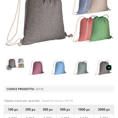
CODICE PRODOTTO:
20136
Tabella sconti per quantità
- Quantità minima 100 PZ
100 pz
200 pz
300 pz
500 pz
1000 pz
2000 pz