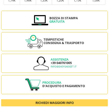
1,74€
1,46€
1,33€
1,20€
1,13€
1,08€
BOZZA DI STAMPA
GRATUITA
TEMPISTICHE
CONSEGNA & TRASPORTO
ASSISTENZA
+39 040761005
INFO@EASYGADGET.IT
PROCEDURA
D'ACQUISTO E PAGAMENTO
RICHIEDI MAGGIORI INFO