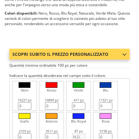
anche per l'impegno verso una moda più etica e sostenibile.
Colori disponibili:
Nero, Rosso, Blu Royal, Naturale, Verde Mela. Questa
varietà di colori permette di scegliere lo zainetto più adatto al tuo stile
personale, rendendolo un accessorio versatile per ogni occasione.
SCOPRI SUBITO IL PREZZO PERSONALIZZATO
Quantità minima ordinabile 100 pz per colore
Indicare la quantità desiderata nel campo sotto il colore.
Nero
Rosso
Verde
Blu
10227 pz
10899 pz
417 pz
11321 pz
Giallo
Arancio
Blu Royal
Rosa
2103 pz
3511 pz
87 pz
5738 pz