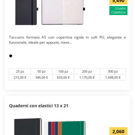
5,490
STAMPA
COMPRESA
Taccuino formato A5 con copertina rigida in soft PU, elegante e
funzionale, ideale per appunti, meet...
25 pz
50 pz
100 pz
200 pz
300 pz
215,00 €
346,00 €
633,00 €
1.170,00 €
1.698,00 €
Quaderni con elastici 13 x 21
2,060