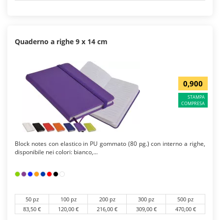
Quaderno a righe 9 x 14 cm
0,900
STAMPA
COMPRESA
Block notes con elastico in PU gommato (80 pg.) con interno a righe,
disponibile nei colori: bianco,...
50 pz
100 pz
200 pz
300 pz
500 pz
83,50 €
120,00 €
216,00 €
309,00 €
470,00 €