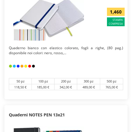
1,460
STAMPA
COMPRESA
Quaderno bianco con elastico colorato, fogli a righe, (80 pag.)
disponibile noi colori: nero, rosso,...
50 pz
100 pz
200 pz
300 pz
500 pz
118,50 €
185,00 €
342,00 €
489,00 €
765,00 €
Quaderni NOTES PEN 13x21