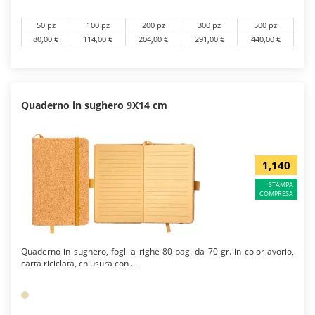
50 pz
100 pz
200 pz
300 pz
500 pz
80,00 €
114,00 €
204,00 €
291,00 €
440,00 €
Quaderno in sughero 9X14 cm
1,140
STAMPA
COMPRESA
Quaderno in sughero, fogli a righe 80 pag. da 70 gr. in color avorio,
carta riciclata, chiusura con ...