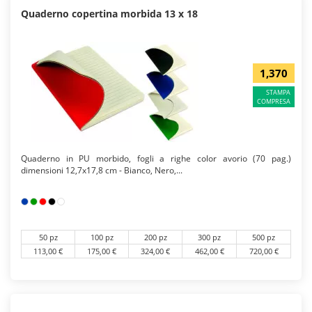
Quaderno copertina morbida 13 x 18
1,370
STAMPA
COMPRESA
Quaderno in PU morbido, fogli a righe color avorio (70 pag.)
dimensioni 12,7x17,8 cm - Bianco, Nero,...
50 pz
100 pz
200 pz
300 pz
500 pz
113,00 €
175,00 €
324,00 €
462,00 €
720,00 €