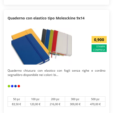
Quaderno con elastico tipo Molesckine 9x14
0,900
STAMPA
COMPRESA
Quaderno chiusura con elastico con fogli senza righe e cordino
segnalibro disponibile nei colori: bi...
50 pz
100 pz
200 pz
300 pz
500 pz
83,50 €
120,00 €
216,00 €
309,00 €
470,00 €