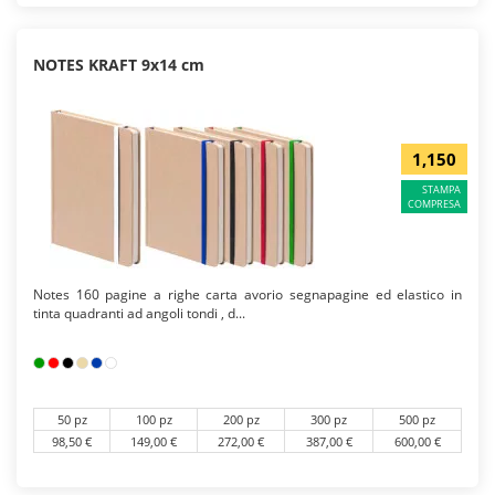
NOTES KRAFT 9x14 cm
1,150
STAMPA
COMPRESA
Notes 160 pagine a righe carta avorio segnapagine ed elastico in
tinta quadranti ad angoli tondi , d...
50 pz
100 pz
200 pz
300 pz
500 pz
98,50 €
149,00 €
272,00 €
387,00 €
600,00 €