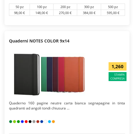
50 pz
100 pz
200 pz
300 pz
500 pz
98,00 €
148,00 €
270,00 €
384,00 €
595,00 €
Quaderni NOTES COLOR 9x14
1,260
STAMPA
COMPRESA
Quaderno 160 pagine neutre carta bianca segnapagine in tinta
quadranti ad angoli tondi chiusura ...