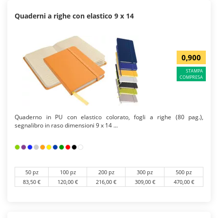
Quaderni a righe con elastico 9 x 14
0,900
STAMPA
COMPRESA
Quaderno in PU con elastico colorato, fogli a righe (80 pag.),
segnalibro in raso dimensioni 9 x 14 ...
50 pz
100 pz
200 pz
300 pz
500 pz
83,50 €
120,00 €
216,00 €
309,00 €
470,00 €