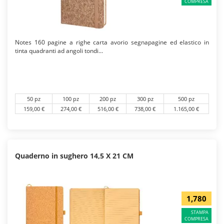
COMPRESA
Notes 160 pagine a righe carta avorio segnapagine ed elastico in
tinta quadranti ad angoli tondi...
50 pz
100 pz
200 pz
300 pz
500 pz
159,00 €
274,00 €
516,00 €
738,00 €
1.165,00 €
Quaderno in sughero 14,5 X 21 CM
1,780
STAMPA
COMPRESA