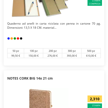
STAMPA
COMPRESA
Quaderno ad anelli in carta riciclata con penna in cartone 70 pg.
Dimensioni: 13,5 X 18 CM. material...
50 pz
100 pz
200 pz
300 pz
500 pz
99,50 €
150,00 €
276,00 €
393,00 €
610,00 €
NOTES CORK BIG 14x 21 cm
2,310
STAMPA