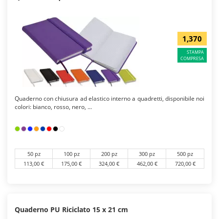
1,370
STAMPA
COMPRESA
Quaderno con chiusura ad elastico interno a quadretti, disponibile noi
colori: bianco, rosso, nero, ...
50 pz
100 pz
200 pz
300 pz
500 pz
113,00 €
175,00 €
324,00 €
462,00 €
720,00 €
Quaderno PU Riciclato 15 x 21 cm