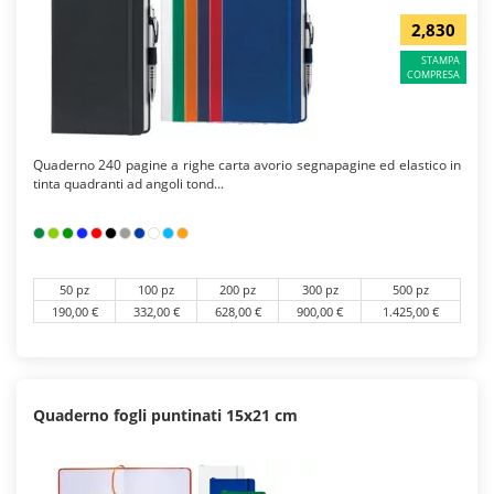
2,830
STAMPA
COMPRESA
Quaderno 240 pagine a righe carta avorio segnapagine ed elastico in
tinta quadranti ad angoli tond...
50 pz
100 pz
200 pz
300 pz
500 pz
190,00 €
332,00 €
628,00 €
900,00 €
1.425,00 €
Quaderno fogli puntinati 15x21 cm