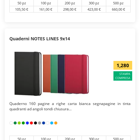
50 pz
100 pz
200 pz
300 pz
500 pz
105,50 €
161,00 €
298,00 €
423,00 €
660,00 €
Quaderni NOTES LINES 9x14
1,280
STAMPA
COMPRESA
Quaderno 160 pagine a righe carta bianca segnapagine in tinta
quadranti ad angoli tondi chiusura...
50 pz
100 pz
200 pz
300 pz
500 pz