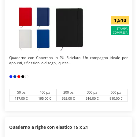
1,510
STAMPA
COMPRESA
Quaderno con Copertina in PU Riciclato: Un compagno ideale per
appunti, riflessioni o disegni, quest...
50 pz
100 pz
200 pz
300 pz
500 pz
117,00 €
195,00 €
362,00 €
516,00 €
810,00 €
Quaderno a righe con elastico 15 x 21