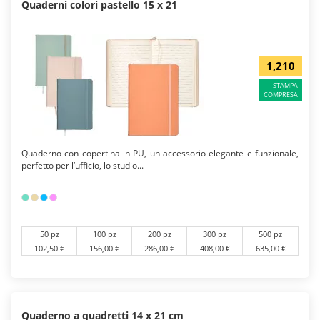
Quaderni colori pastello 15 x 21
1,210
STAMPA
COMPRESA
Quaderno con copertina in PU, un accessorio elegante e funzionale,
perfetto per l’ufficio, lo studio...
50 pz
100 pz
200 pz
300 pz
500 pz
102,50 €
156,00 €
286,00 €
408,00 €
635,00 €
Quaderno a quadretti 14 x 21 cm