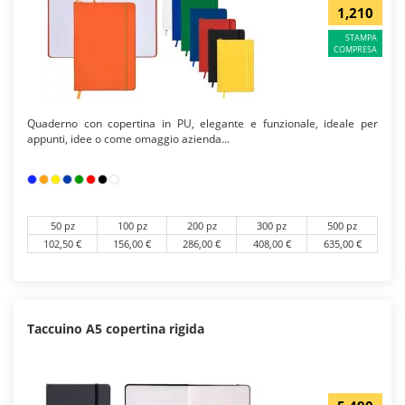
1,210
STAMPA
COMPRESA
Quaderno con copertina in PU, elegante e funzionale, ideale per
appunti, idee o come omaggio azienda...
50 pz
100 pz
200 pz
300 pz
500 pz
102,50 €
156,00 €
286,00 €
408,00 €
635,00 €
Taccuino A5 copertina rigida