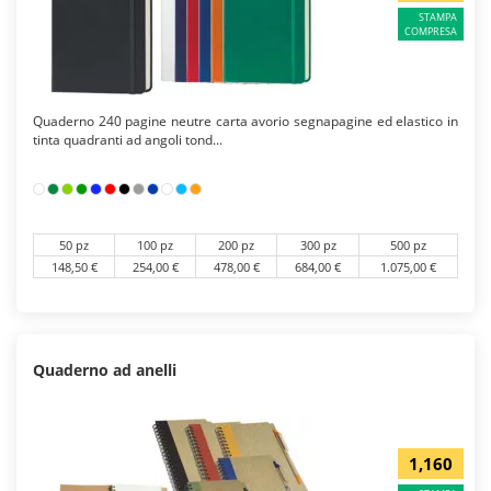
STAMPA
COMPRESA
Quaderno 240 pagine neutre carta avorio segnapagine ed elastico in
tinta quadranti ad angoli tond...
50 pz
100 pz
200 pz
300 pz
500 pz
148,50 €
254,00 €
478,00 €
684,00 €
1.075,00 €
Quaderno ad anelli
1,160