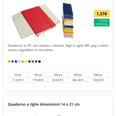
1,370
STAMPA
COMPRESA
Quaderno in PU con elastico colorato, fogli a righe (80 pag.) colore
avorio, segnalibro in raso dime...
50 pz
100 pz
200 pz
300 pz
500 pz
113,00 €
175,00 €
324,00 €
462,00 €
720,00 €
Quaderno a righe dimensioni 14 x 21 cm