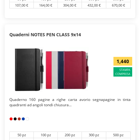
107,00 €
164,00 €
304,00 €
432,00 €
670,00 €
Quaderni NOTES PEN CLASS 9x14
1,440
STAMPA
COMPRESA
Quaderno 160 pagine a righe carta avorio segnapagine in tinta
quadranti ad angoli tondi chiusura...
50 pz
100 pz
200 pz
300 pz
500 pz