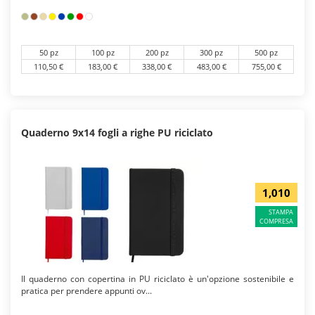
50 pz
100 pz
200 pz
300 pz
500 pz
110,50 €
183,00 €
338,00 €
483,00 €
755,00 €
Quaderno 9x14 fogli a righe PU riciclato
1,010
STAMPA
COMPRESA
Il quaderno con copertina in PU riciclato è un'opzione sostenibile e
pratica per prendere appunti ov...