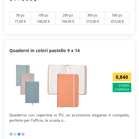
50 pz
100 pz
200 pz
300 pz
500 pz
77,00 €
108,00 €
194,00 €
273,00 €
415,00 €
Quaderni in colori pastello 9 x 14
0,840
STAMPA
COMPRESA
Quaderno con copertina in PU, un accessorio elegante e compatto,
perfetto per l’ufficio, la scuola o...