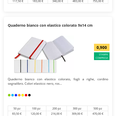
117,50 €
183,00 €
340,00 €
483,00 €
755,00 €
Quaderno bianco con elastico colorato 9x14 cm
0,900
STAMPA
COMPRESA
Quaderno bianco con elastico colorato, fogli a righe, cordino
segnalibro. Colori elastico: nero, ros...
50 pz
100 pz
200 pz
300 pz
500 pz
83,50 €
120,00 €
216,00 €
309,00 €
470,00 €