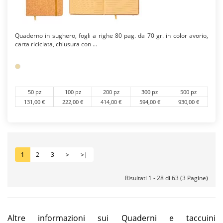
Quaderno in sughero, fogli a righe 80 pag. da 70 gr. in color avorio,
carta riciclata, chiusura con ...
50 pz
100 pz
200 pz
300 pz
500 pz
131,00 €
222,00 €
414,00 €
594,00 €
930,00 €
1
2
3
>
>|
Risultati 1 - 28 di 63 (3 Pagine)
Altre informazioni sui Quaderni e taccuini