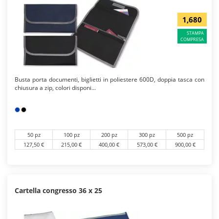
1,680
STAMPA
COMPRESA
Busta porta documenti, biglietti in poliestere 600D, doppia tasca con
chiusura a zip, colori disponi...
50 pz
100 pz
200 pz
300 pz
500 pz
127,50 €
215,00 €
400,00 €
573,00 €
900,00 €
Cartella congresso 36 x 25