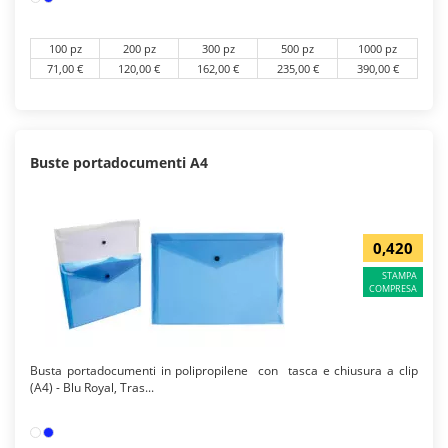
100 pz
200 pz
300 pz
500 pz
1000 pz
71,00 €
120,00 €
162,00 €
235,00 €
390,00 €
Buste portadocumenti A4
0,420
STAMPA
COMPRESA
Busta portadocumenti in polipropilene con tasca e chiusura a clip
(A4) - Blu Royal, Tras...