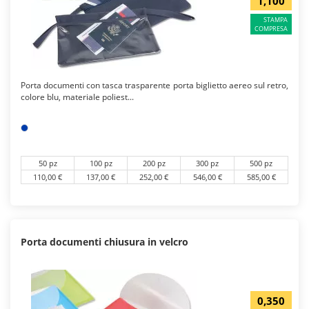
1,100
STAMPA
COMPRESA
Porta documenti con tasca trasparente porta biglietto aereo sul retro,
colore blu, materiale poliest...
50 pz
100 pz
200 pz
300 pz
500 pz
110,00 €
137,00 €
252,00 €
546,00 €
585,00 €
Porta documenti chiusura in velcro
0,350