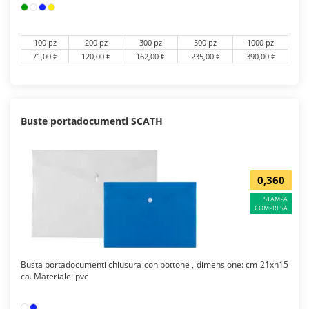
100 pz
200 pz
300 pz
500 pz
1000 pz
71,00 €
120,00 €
162,00 €
235,00 €
390,00 €
Buste portadocumenti SCATH
0,360
STAMPA
COMPRESA
Busta portadocumenti chiusura con bottone , dimensione: cm 21xh15
ca. Materiale: pvc