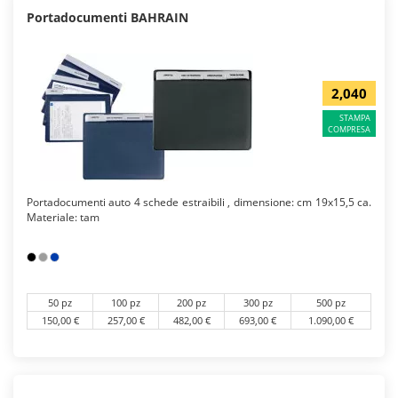
Portadocumenti BAHRAIN
2,040
STAMPA
COMPRESA
Portadocumenti auto 4 schede estraibili , dimensione: cm 19x15,5 ca.
Materiale: tam
50 pz
100 pz
200 pz
300 pz
500 pz
150,00 €
257,00 €
482,00 €
693,00 €
1.090,00 €