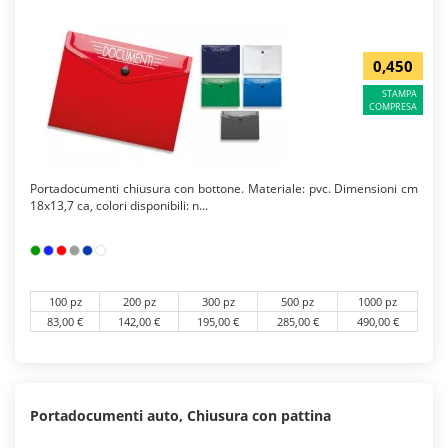
0,450
STAMPA
COMPRESA
Portadocumenti chiusura con bottone. Materiale: pvc. Dimensioni cm
18x13,7 ca, colori disponibili: n...
100 pz
200 pz
300 pz
500 pz
1000 pz
83,00 €
142,00 €
195,00 €
285,00 €
490,00 €
Portadocumenti auto, Chiusura con pattina