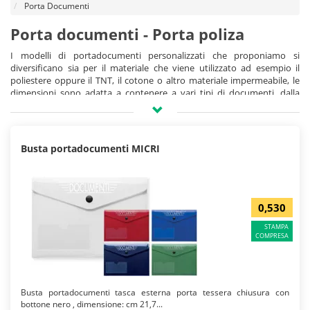
Porta Documenti
Porta documenti - Porta poliza
I modelli di portadocumenti personalizzati che proponiamo si
diversificano sia per il materiale che viene utilizzato ad esempio il
poliestere oppure il TNT, il cotone o altro materiale impermeabile, le
dimensioni sono adatta a contenere a vari tipi di documenti, dalla
patente alla carta di identità al libretto di circolazione alla poliza della
vostra automobile o imbarcazione, al biglietto aereo, alcuni modelli di
portadocumenti sono multi scomparto pertanto sarà possibile
utilizzare un unico articolo per più tipologie di documenti, la chiusura
Busta portadocumenti MICRI
delle tasche può essere ad incastro, con il velcro e nei modelli meno
economici con la zip.
Come personalizziamo i porta documenti
Le tecniche di personalizzazione sono principalmente due la serigrafia,
0,530
vantaggiosa per stampe ad uno o a 2 colori e per quantità medio alte,
STAMPA
oppure la sublimazione vantaggiosa per realizzazioni in quadricromia
COMPRESA
ma utilizzabile solo su articoli in poliestere di colore bianco oppure
chiaro, questa tipologia di personalizzazione resiste a numerosi lavaggi
in quanto la grafica della personalizzazione viene trasferito mediante
un processo che consente all'inchiostro di penetrare nelle fibre
Busta portadocumenti tasca esterna porta tessera chiusura con
dell'articolo stesso.
bottone nero , dimensione: cm 21,7...