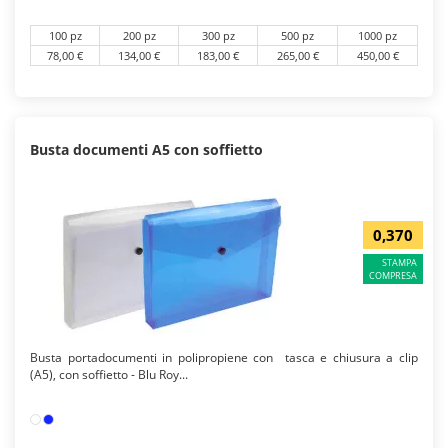
100 pz
200 pz
300 pz
500 pz
1000 pz
78,00 €
134,00 €
183,00 €
265,00 €
450,00 €
Busta documenti A5 con soffietto
0,370
STAMPA
COMPRESA
Busta portadocumenti in polipropiene con tasca e chiusura a clip
(A5), con soffietto - Blu Roy...