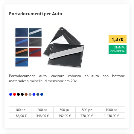
Portadocumenti per Auto
1,370
STAMPA
COMPRESA
Portadocumenti auto, cucitura robusta chiusura con bottone
materiale: similpelle, dimensioni: cm 20x...
100 pz
200 pz
300 pz
500 pz
1000 pz
186,00 €
346,00 €
492,00 €
770,00 €
1.430,00 €