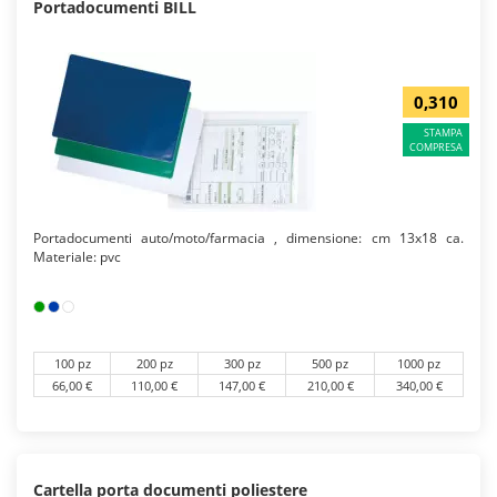
Portadocumenti BILL
0,310
STAMPA
COMPRESA
Portadocumenti auto/moto/farmacia , dimensione: cm 13x18 ca.
Materiale: pvc
100 pz
200 pz
300 pz
500 pz
1000 pz
66,00 €
110,00 €
147,00 €
210,00 €
340,00 €
Cartella porta documenti poliestere