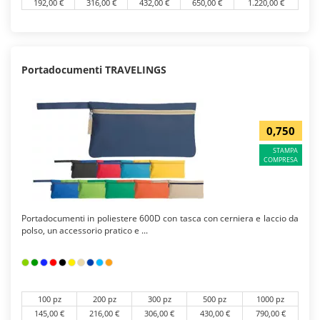
192,00 €
316,00 €
432,00 €
650,00 €
1.220,00 €
Portadocumenti TRAVELINGS
0,750
STAMPA
COMPRESA
Portadocumenti in poliestere 600D con tasca con cerniera e laccio da
polso, un accessorio pratico e ...
100 pz
200 pz
300 pz
500 pz
1000 pz
145,00 €
216,00 €
306,00 €
430,00 €
790,00 €