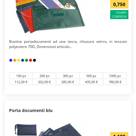
0,750
STAMPA
COMPRESA
Bustina portadocumenti ad una tasca, chiusura velcro, in tessuto
polyestere 70D, Dimensioni articolo...
100 pz
200 pz
300 pz
500 pz
1000 pz
112,00 €
202,00 €
285,00 €
435,00 €
780,00 €
Porta documenti blu