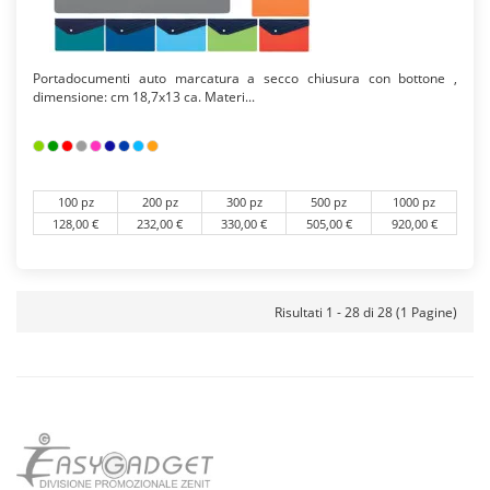
Portadocumenti auto marcatura a secco chiusura con bottone ,
dimensione: cm 18,7x13 ca. Materi...
100 pz
200 pz
300 pz
500 pz
1000 pz
128,00 €
232,00 €
330,00 €
505,00 €
920,00 €
Risultati 1 - 28 di 28 (1 Pagine)