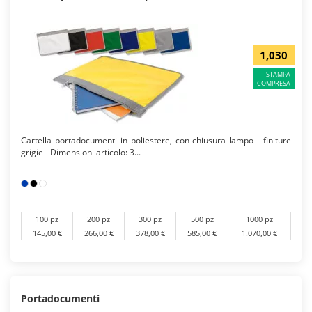
1,030
STAMPA
COMPRESA
Cartella portadocumenti in poliestere, con chiusura lampo - finiture
grigie - Dimensioni articolo: 3...
100 pz
200 pz
300 pz
500 pz
1000 pz
145,00 €
266,00 €
378,00 €
585,00 €
1.070,00 €
Portadocumenti