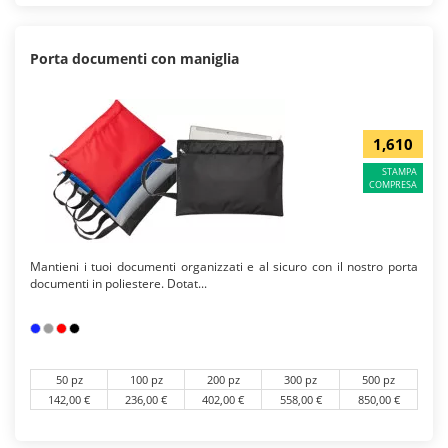
Porta documenti con maniglia
1,610
STAMPA
COMPRESA
Mantieni i tuoi documenti organizzati e al sicuro con il nostro porta
documenti in poliestere. Dotat...
50 pz
100 pz
200 pz
300 pz
500 pz
142,00 €
236,00 €
402,00 €
558,00 €
850,00 €