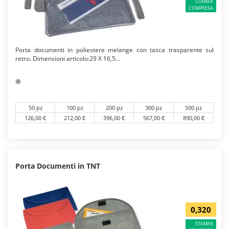
STAMPA
COMPRESA
Porta documenti in poliestere melange con tasca trasparente sul
retro. Dimensioni articolo:29 X 16,5...
50 pz
100 pz
200 pz
300 pz
500 pz
126,00 €
212,00 €
396,00 €
567,00 €
890,00 €
Porta Documenti in TNT
0,320
STAMPA