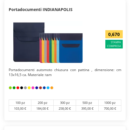
Portadocumenti INDIANAPOLIS
0,670
STAMPA
COMPRESA
Portadocumenti automoto chiusura con pattina , dimensione: cm
13x16,5 ca. Materiale: tam
100 pz
200 pz
300 pz
500 pz
1000 pz
103,00 €
184,00 €
258,00 €
395,00 €
700,00 €