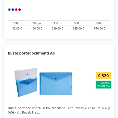
100 pz
200 pz
300 pz
500 pz
1000 pz
92,00 €
160,00 €
219,00 €
325,00 €
570,00 €
Buste portadocumenti A5
0,320
STAMPA
COMPRESA
Busta portadocumenti in Polipropilene con tasca e chiusura a clip
(A5) - Blu Royal, Tras...