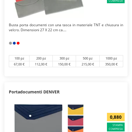
COMPRESA
Busta porta documenti con una tasca in materiale TNT e chiusura in
velcro. Dimensioni 27 X 22 cm ca....
100 pz
200 pz
300 pz
500 pz
1000 pz
67,00 €
112,00 €
150,00 €
215,00 €
350,00 €
Portadocumenti DENVER
0,880
STAMPA
COMPRESA