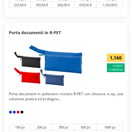
223,00 €
350,00 €
459,00 €
670,00 €
1.250,00 €
Porta documenti in R-PET
1,160
STAMPA
COMPRESA
Porta documenti in poliestere riciclato R-PET con chiusura a zip, una
soluzione pratica ed ecologica...
100 pz
200 pz
300 pz
500 pz
1000 pz