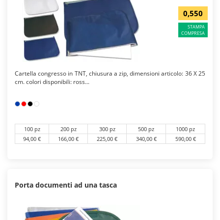
0,550
STAMPA
COMPRESA
Cartella congresso in TNT, chiusura a zip, dimensioni articolo: 36 X 25
cm. colori disponibili: ross...
100 pz
200 pz
300 pz
500 pz
1000 pz
94,00 €
166,00 €
225,00 €
340,00 €
590,00 €
Porta documenti ad una tasca