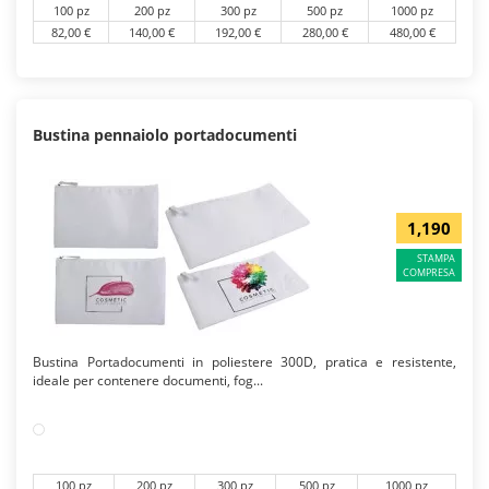
100 pz
200 pz
300 pz
500 pz
1000 pz
82,00 €
140,00 €
192,00 €
280,00 €
480,00 €
Bustina pennaiolo portadocumenti
1,190
STAMPA
COMPRESA
Bustina Portadocumenti in poliestere 300D, pratica e resistente,
ideale per contenere documenti, fog...
100 pz
200 pz
300 pz
500 pz
1000 pz