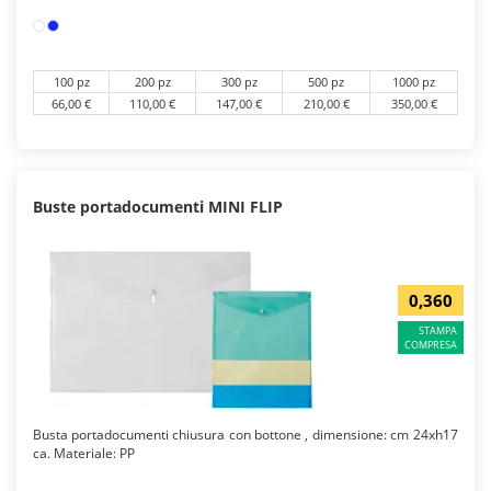
100 pz
200 pz
300 pz
500 pz
1000 pz
66,00 €
110,00 €
147,00 €
210,00 €
350,00 €
Buste portadocumenti MINI FLIP
0,360
STAMPA
COMPRESA
Busta portadocumenti chiusura con bottone , dimensione: cm 24xh17
ca. Materiale: PP