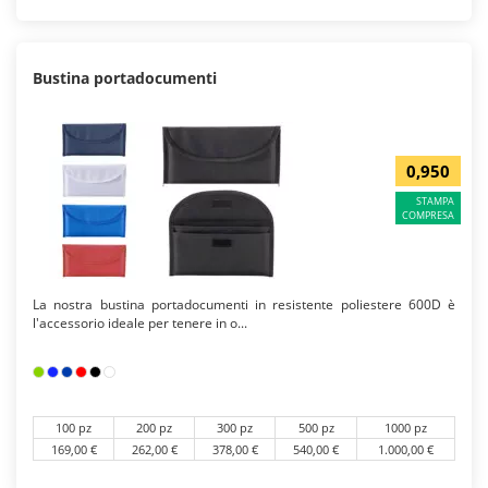
Bustina portadocumenti
0,950
STAMPA
COMPRESA
La nostra bustina portadocumenti in resistente poliestere 600D è
l'accessorio ideale per tenere in o...
100 pz
200 pz
300 pz
500 pz
1000 pz
169,00 €
262,00 €
378,00 €
540,00 €
1.000,00 €