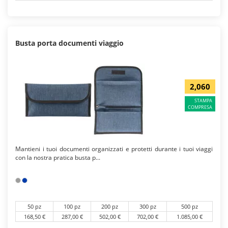
Busta porta documenti viaggio
2,060
STAMPA
COMPRESA
Mantieni i tuoi documenti organizzati e protetti durante i tuoi viaggi
con la nostra pratica busta p...
50 pz
100 pz
200 pz
300 pz
500 pz
168,50 €
287,00 €
502,00 €
702,00 €
1.085,00 €