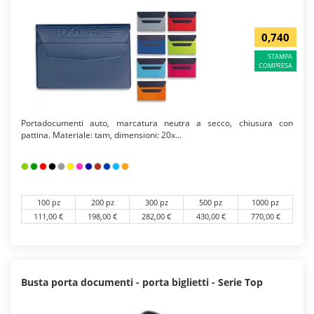
0,740
STAMPA
COMPRESA
Portadocumenti auto, marcatura neutra a secco, chiusura con
pattina. Materiale: tam, dimensioni: 20x...
100 pz
200 pz
300 pz
500 pz
1000 pz
111,00 €
198,00 €
282,00 €
430,00 €
770,00 €
Busta porta documenti - porta biglietti - Serie Top