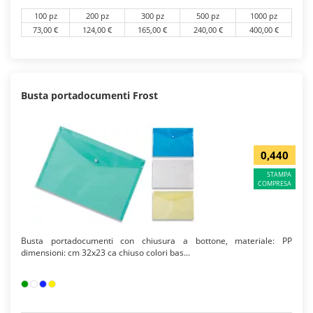
100 pz
200 pz
300 pz
500 pz
1000 pz
73,00 €
124,00 €
165,00 €
240,00 €
400,00 €
Busta portadocumenti Frost
0,440
STAMPA
COMPRESA
Busta portadocumenti con chiusura a bottone, materiale: PP
dimensioni: cm 32x23 ca chiuso colori bas...