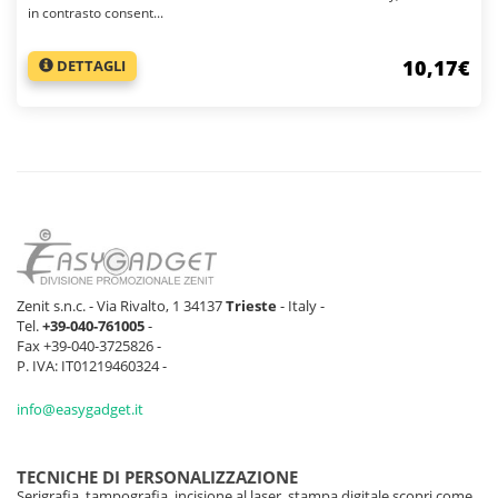
in contrasto consent...
10,17€
DETTAGLI
Zenit s.n.c. - Via Rivalto, 1 34137
Trieste
- Italy -
Tel.
+39-040-761005
-
Fax +39-040-3725826 -
P. IVA: IT01219460324 -
info@easygadget.it
TECNICHE DI PERSONALIZZAZIONE
Serigrafia, tampografia, incisione al laser, stampa digitale scopri come