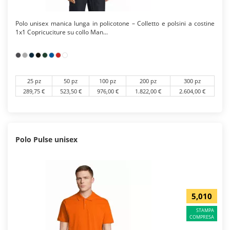
Polo unisex manica lunga in policotone – Colletto e polsini a costine
1x1 Copricuciture su collo Man...
25 pz
50 pz
100 pz
200 pz
300 pz
289,75 €
523,50 €
976,00 €
1.822,00 €
2.604,00 €
Polo Pulse unisex
5,010
STAMPA
COMPRESA