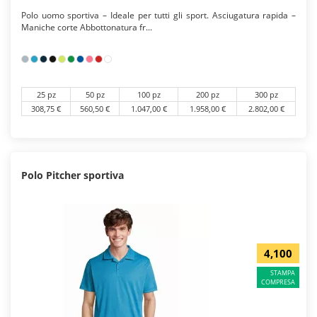
Polo uomo sportiva – Ideale per tutti gli sport. Asciugatura rapida –
Maniche corte Abbottonatura fr...
25 pz
50 pz
100 pz
200 pz
300 pz
308,75 €
560,50 €
1.047,00 €
1.958,00 €
2.802,00 €
Polo Pitcher sportiva
4,100
STAMPA
COMPRESA