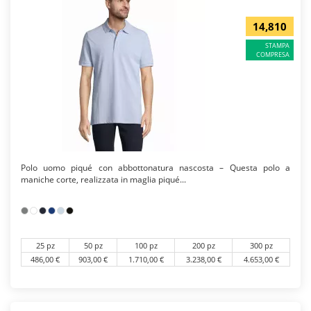
14,810
STAMPA
COMPRESA
Polo uomo piqué con abbottonatura nascosta – Questa polo a
maniche corte, realizzata in maglia piqué...
25 pz
50 pz
100 pz
200 pz
300 pz
486,00 €
903,00 €
1.710,00 €
3.238,00 €
4.653,00 €