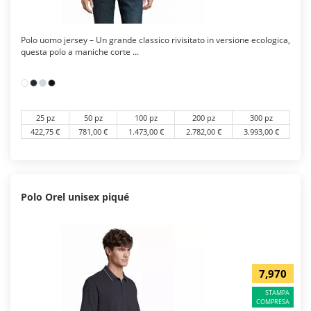
Polo uomo jersey – Un grande classico rivisitato in versione ecologica,
questa polo a maniche corte ...
25 pz
50 pz
100 pz
200 pz
300 pz
422,75 €
781,00 €
1.473,00 €
2.782,00 €
3.993,00 €
Polo Orel unisex piqué
7,970
STAMPA
COMPRESA