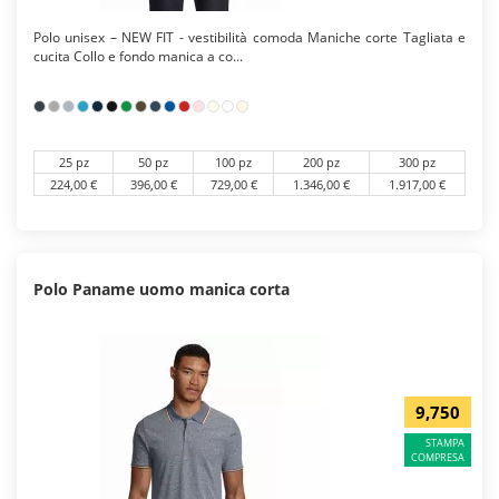
Polo unisex – NEW FIT - vestibilità comoda Maniche corte Tagliata e
cucita Collo e fondo manica a co...
25 pz
50 pz
100 pz
200 pz
300 pz
224,00 €
396,00 €
729,00 €
1.346,00 €
1.917,00 €
Polo Paname uomo manica corta
9,750
STAMPA
COMPRESA