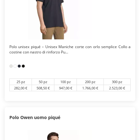
Polo unisex piqué – Unisex Maniche corte con orlo semplice Collo a
costine con nastro di rinforzo Pu...
25 pz
50 pz
100 pz
200 pz
300 pz
282,00 €
508,50 €
947,00 €
1.766,00 €
2.523,00 €
Polo Owen uomo piqué