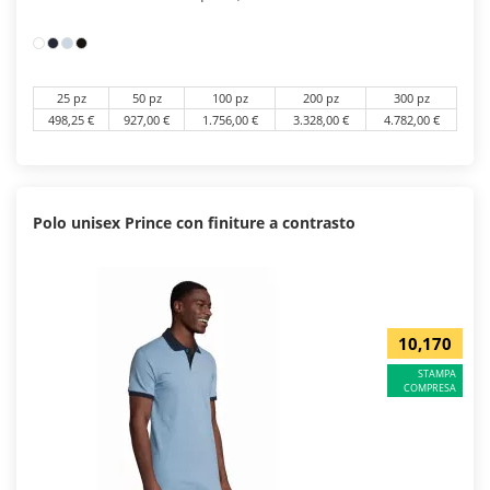
25 pz
50 pz
100 pz
200 pz
300 pz
498,25 €
927,00 €
1.756,00 €
3.328,00 €
4.782,00 €
Polo unisex Prince con finiture a contrasto
10,170
STAMPA
COMPRESA