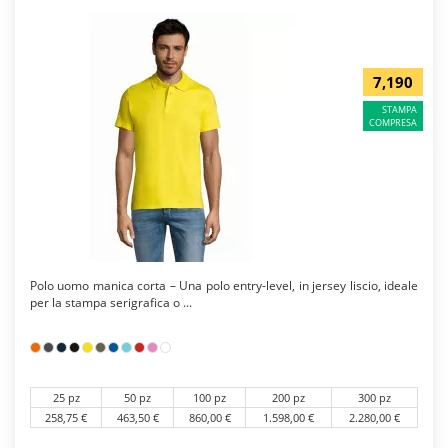
7,190
STAMPA
COMPRESA
Polo uomo manica corta – Una polo entry-level, in jersey liscio, ideale
per la stampa serigrafica o ...
25 pz
50 pz
100 pz
200 pz
300 pz
258,75 €
463,50 €
860,00 €
1.598,00 €
2.280,00 €