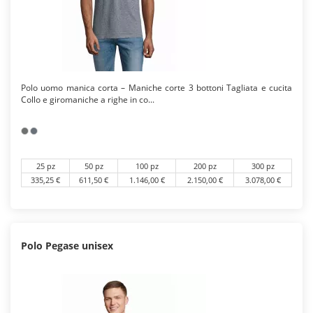
Polo uomo manica corta – Maniche corte 3 bottoni Tagliata e cucita
Collo e giromaniche a righe in co...
25 pz
50 pz
100 pz
200 pz
300 pz
335,25 €
611,50 €
1.146,00 €
2.150,00 €
3.078,00 €
Polo Pegase unisex