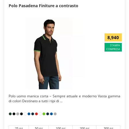
Polo Pasadena Finiture a contrasto
8,940
STAMPA
COMPRESA
Polo uomo manica corta – Sempre attuale e moderno Vasta gamma
di colori Destinato a tutti i tipi di ...
25 pz
50 pz
100 pz
200 pz
300 pz