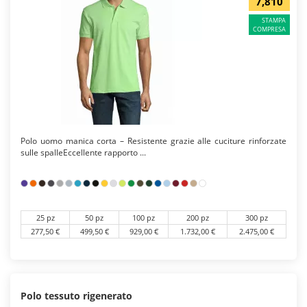
7,810
STAMPA
COMPRESA
Polo uomo manica corta – Resistente grazie alle cuciture rinforzate
sulle spalleEccellente rapporto ...
25 pz
50 pz
100 pz
200 pz
300 pz
277,50 €
499,50 €
929,00 €
1.732,00 €
2.475,00 €
Polo tessuto rigenerato