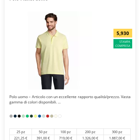
5,930
STAMPA
COMPRESA
Polo uomo – Articolo con un eccellente rapporto qualità/prezzo. Vasta
gamma di colori disponibili. ...
25 pz
50 pz
100 pz
200 pz
300 pz
221,25 €
391,00 €
719,00 €
1.326,00 €
1.887,00 €