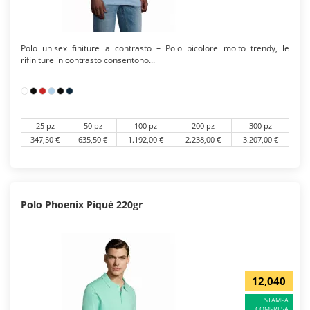
Polo unisex finiture a contrasto – Polo bicolore molto trendy, le
rifiniture in contrasto consentono...
25 pz
50 pz
100 pz
200 pz
300 pz
347,50 €
635,50 €
1.192,00 €
2.238,00 €
3.207,00 €
Polo Phoenix Piqué 220gr
12,040
STAMPA
COMPRESA