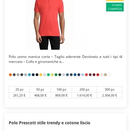
STAMPA
COMPRESA
Polo uomo manica corta – Taglio aderente Destinato a tutti i tipi di
mercato – Collo e giromaniche a...
25 pz
50 pz
100 pz
200 pz
300 pz
261,25 €
468,00 €
869,00 €
1.614,00 €
2.304,00 €
Polo Prescott stile trendy e cotone liscio