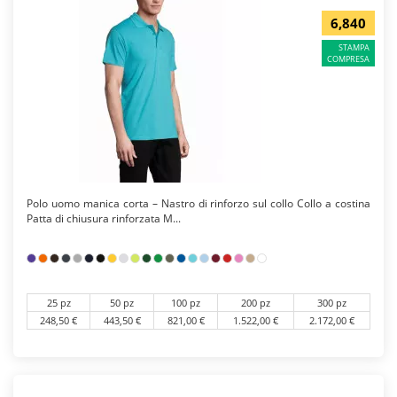
6,840
STAMPA
COMPRESA
Polo uomo manica corta – Nastro di rinforzo sul collo Collo a costina
Patta di chiusura rinforzata M...
25 pz
50 pz
100 pz
200 pz
300 pz
248,50 €
443,50 €
821,00 €
1.522,00 €
2.172,00 €