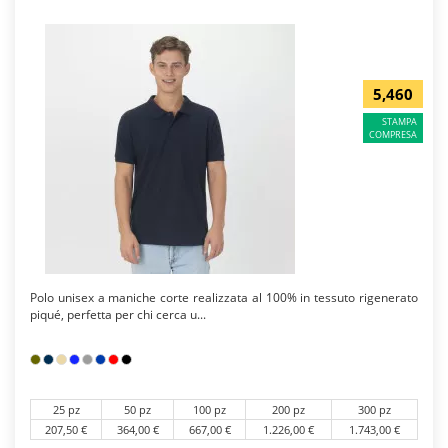
5,460
STAMPA
COMPRESA
Polo unisex a maniche corte realizzata al 100% in tessuto rigenerato
piqué, perfetta per chi cerca u...
25 pz
50 pz
100 pz
200 pz
300 pz
207,50 €
364,00 €
667,00 €
1.226,00 €
1.743,00 €