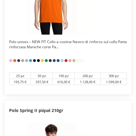
Polo unisex – NEW FIT Collo a costina Nastro di rinforzo sul collo Patta
rinforzata Maniche corte Pa...
25 pz
50 pz
100 pz
200 pz
300 pz
193,75 €
337,50 €
616,00 €
1.128,00 €
1.599,00 €
Polo Spring II piqué 210gr