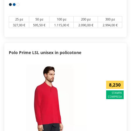
25 pz
50 pz
100 pz
200 pz
300 pz
327,00 €
595,50 €
1.115,00 €
2.090,00 €
2.994,00 €
Polo Prime LSL unisex in policotone
8,230
STAMPA
COMPRESA