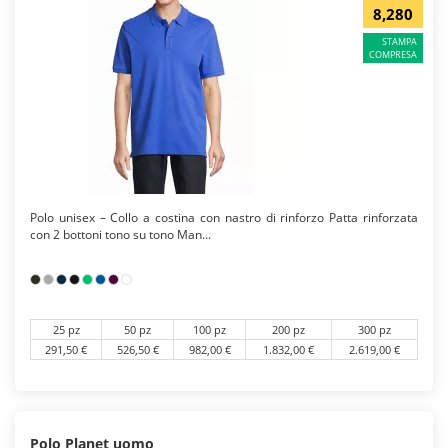
8,280
STAMPA
COMPRESA
Polo unisex – Collo a costina con nastro di rinforzo Patta rinforzata
con 2 bottoni tono su tono Man...
25 pz
50 pz
100 pz
200 pz
300 pz
291,50 €
526,50 €
982,00 €
1.832,00 €
2.619,00 €
Polo Planet uomo