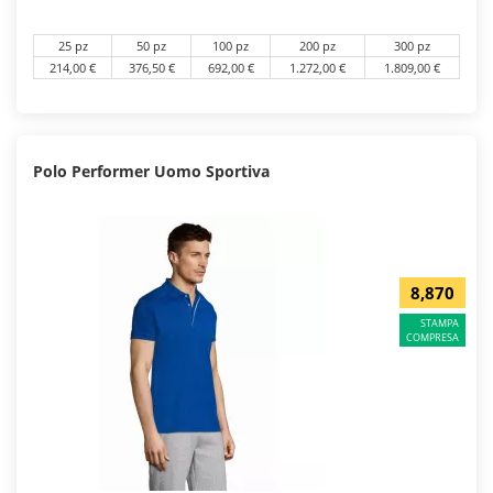
25 pz
50 pz
100 pz
200 pz
300 pz
214,00 €
376,50 €
692,00 €
1.272,00 €
1.809,00 €
Polo Performer Uomo Sportiva
8,870
STAMPA
COMPRESA