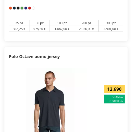
25 pz
50 pz
100 pz
200 pz
300 pz
318,25 €
578,50 €
1.082,00 €
2.026,00 €
2.901,00 €
Polo Octave uomo jersey
12,690
STAMPA
COMPRESA