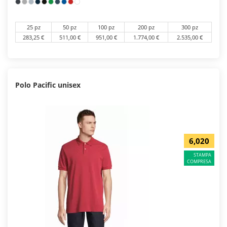
25 pz
50 pz
100 pz
200 pz
300 pz
283,25 €
511,00 €
951,00 €
1.774,00 €
2.535,00 €
Polo Pacific unisex
6,020
STAMPA
COMPRESA