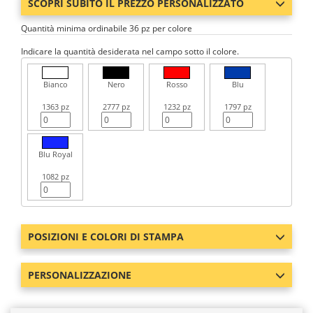
SCOPRI SUBITO IL PREZZO PERSONALIZZATO
Quantità minima ordinabile 36 pz per colore
Indicare la quantità desiderata nel campo sotto il colore.
Bianco
Nero
Rosso
Blu
1363 pz
2777 pz
1232 pz
1797 pz
Blu Royal
1082 pz
POSIZIONI E COLORI DI STAMPA
PERSONALIZZAZIONE