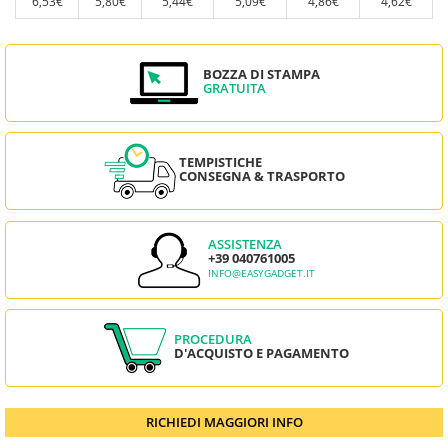
6,53€
5,80€
5,44€
5,09€
4,86€
4,62€
BOZZA DI STAMPA
GRATUITA
TEMPISTICHE
CONSEGNA & TRASPORTO
ASSISTENZA
+39 040761005
INFO@EASYGADGET.IT
PROCEDURA
D'ACQUISTO E PAGAMENTO
RICHIEDI MAGGIORI INFO