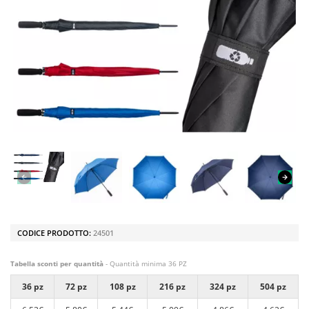
CODICE PRODOTTO:
24501
Tabella sconti per quantità
- Quantità minima 36 PZ
36 pz
72 pz
108 pz
216 pz
324 pz
504 pz