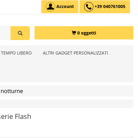
Account
+39 040761005
0 oggetti
 TEMPO LIBERO
ALTRI GADGET PERSONALIZZATI
 notturne
serie Flash