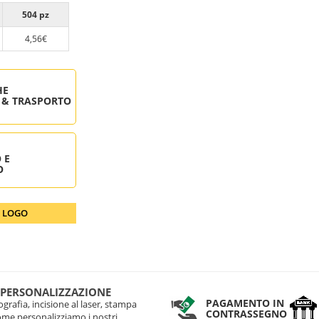
504 pz
4,56€
HE
 & TRASPORTO
 E
O
O LOGO
 PERSONALIZZAZIONE
PAGAMENTO IN
grafia, incisione al laser, stampa
CONTRASSEGNO
come personalizziamo i nostri