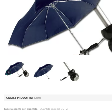
CODICE PRODOTTO:
12501
Tabella sconti per quantità
- Quantità minima 36 PZ