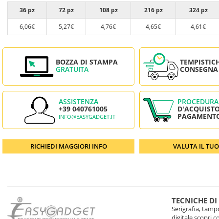
36 pz
72 pz
108 pz
216 pz
324 pz
6,06€
5,27€
4,76€
4,65€
4,61€
BOZZA DI STAMPA
TEMPISTIC
GRATUITA
CONSEGNA
ASSISTENZA
PROCEDURA
+39 040761005
D'ACQUISTO
PAGAMENT
INFO@EASYGADGET.IT
RICHIEDI MAGGIORI INFO
VALUTA IL TU
TECNICHE DI
Serigrafia, tampo
digitale scopri 