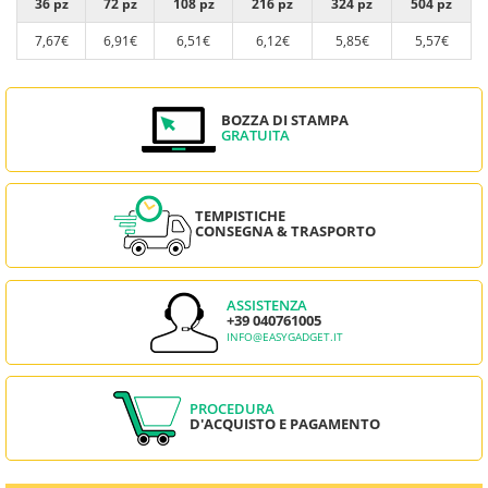
36 pz
72 pz
108 pz
216 pz
324 pz
504 pz
7,67€
6,91€
6,51€
6,12€
5,85€
5,57€
BOZZA DI STAMPA
GRATUITA
TEMPISTICHE
CONSEGNA & TRASPORTO
ASSISTENZA
+39 040761005
INFO@EASYGADGET.IT
PROCEDURA
D'ACQUISTO E PAGAMENTO