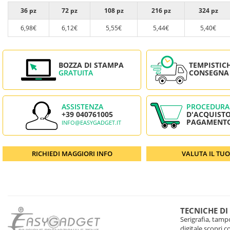
36 pz
72 pz
108 pz
216 pz
324 pz
6,98€
6,12€
5,55€
5,44€
5,40€
BOZZA DI STAMPA
TEMPISTIC
GRATUITA
CONSEGNA
ASSISTENZA
PROCEDURA
+39 040761005
D'ACQUISTO
PAGAMENT
INFO@EASYGADGET.IT
RICHIEDI MAGGIORI INFO
VALUTA IL TU
TECNICHE DI
Serigrafia, tampo
digitale scopri 