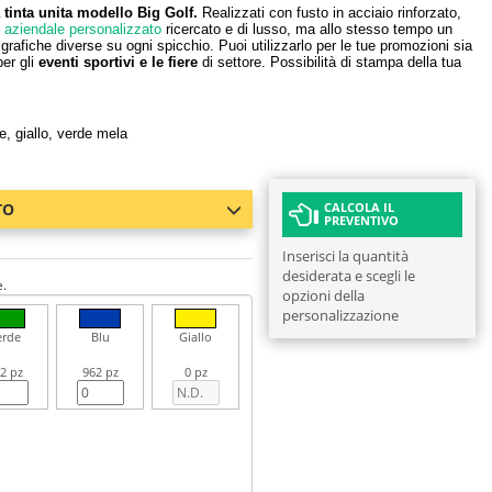
 tinta unita modello Big Golf.
Realizzati con fusto in acciaio rinforzato,
aziendale personalizzato
ricercato e di lusso, ma allo stesso tempo un
grafiche diverse su ogni spicchio. Puoi utilizzarlo per le tue promozioni sia
er gli
eventi sportivi e le fiere
di settore. Possibilità di stampa della tua
e, giallo, verde mela
TO
CALCOLA IL
PREVENTIVO
Inserisci la quantità
desiderata e scegli le
e.
opzioni della
personalizzazione
erde
Blu
Giallo
2 pz
962 pz
0 pz