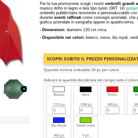
Per la tua promozione scegli i nostri
ombrelli grandi a
manico dritto in legno e tela tipo nylon 190T. Un
gadget 
ombrello pubblicitario resistente e personalizzabile con 
durante
eventi raffinati
come convegni aziendali, che p
grafica aziendale in serigrafia oppure in quadricromia.
- Dimensioni:
diametro 120 cm circa
- Disponibile nei colori:
bianco, rosso, blu royal, verd
SCOPRI SUBITO IL PREZZO PERSONALIZZA
Quantità minima ordinabile 36 pz per colore
Indicare la quantità desiderata nel campo sotto il color
Bianco
Nero
Rosso
V
1315 pz
1284 pz
999 pz
69
Blu Royal
Verde mela
465 pz
0 pz