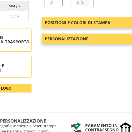
504 pz
5,35€
POSIZIONI E COLORI DI STAMPA
HE
PERSONALIZZAZIONE
 & TRASPORTO
 E
O
O LOGO
 PERSONALIZZAZIONE
PAGAMENTO IN
grafia, incisione al laser, stampa
CONTRASSEGNO
come personalizziamo i nostri