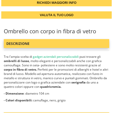
RICHIEDI MAGGIORI INFO
VALUTA IL TUO LOGO
Ombrello con corpo in fibra di vetro
DESCRIZIONE
Tra l'ampia scelta di
gadget aziendali personalizzabili
puoi trovare gli
ombrelli di lusso
, molto eleganti e personalizzabili anche con grafica
camouflage. Sono in seta- poliestere e sono molto resistenti grazie al
corpo in fibra di vetro.
Perfetti per le promozioni di alberghi e hotel e altri
brand di lusso. Modello ad apertura automatica, realizzato con fusto in
metallo e struttura in vetro, manico curvo e puntali gommati. Ombrello da
personalizzare con logo o grafica aziendale con
serigrafia
da uno a
quattro colori oppure con
quadricromia.
- Dimensione
: diametro 104 cm
- Colori disponibili:
camuflage, nero, grigio