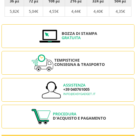
36 pz
72 pz
108 pz
216 pz
324 pz
504 pz
5,82€
5,04€
4,55€
4,44€
4,40€
4,35€
BOZZA DI STAMPA
GRATUITA
TEMPISTICHE
CONSEGNA & TRASPORTO
ASSISTENZA
+39 040761005
INFO@EASYGADGET.IT
PROCEDURA
D'ACQUISTO E PAGAMENTO