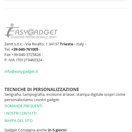
2213 pz
13323 pz
35133 pz
39443 
GRIGIO
1153 pz
1446 pz
5469 pz
7955 
MEDIO
MELANGE
NERO
781 pz
12975 pz
20474 pz
36275 
Zenit s.n.c. - Via Rivalto, 1 34137
Trieste
- Italy -
Tel.
+39-040-761005
-
CIOCCOLATO
487 pz
1196 pz
1415 pz
1521 
Fax +39-040-3725826 -
P. IVA: IT01219460324 -
ROSSO
829 pz
3374 pz
7092 pz
10625 
info@easygadget.it
SABBIA
43 pz
1329 pz
4181 pz
4017 
TECNICHE DI PERSONALIZZAZIONE
Serigrafia, tampografia, incisione al laser, stampa digitale scopri come
VERDE MELA
552 pz
48 pz
675 pz
1017 
personalizziamo i nostri gadget.
DOMANDE FREQUENTI
ROSA
367 pz
395 pz
117 pz
90 p
I NOSTRI CONTATTI
MAPPA DEL SITO
BLU
471 pz
57 pz
506 pz
0 pz
OLTREMARE
Gadget Consegna anche
in 5 giorni