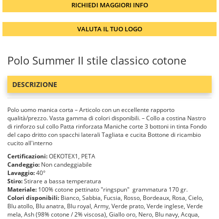
RICHIEDI MAGGIORI INFO
VALUTA IL TUO LOGO
Polo Summer II stile classico cotone
DESCRIZIONE
Polo uomo manica corta – Articolo con un eccellente rapporto
qualità/prezzo. Vasta gamma di colori disponibili. – Collo a costina Nastro
di rinforzo sul collo Patta rinforzata Maniche corte 3 bottoni in tinta Fondo
del capo dritto con spacchi laterali Tagliata e cucita Bottone di ricambio
cucito all'interno
Certificazioni:
OEKOTEX1, PETA
Candeggio:
Non candeggiabile
Lavaggio:
40°
Stiro:
Stirare a bassa temperatura
Materiale:
100% cotone pettinato "ringspun" grammatura 170 gr.
Colori disponibili:
Bianco, Sabbia, Fucsia, Rosso, Bordeaux, Rosa, Cielo,
Blu atollo, Blu anatra, Blu royal, Army, Verde prato, Verde inglese, Verde
mela, Ash (98% cotone / 2% viscosa), Giallo oro, Nero, Blu navy, Acqua,