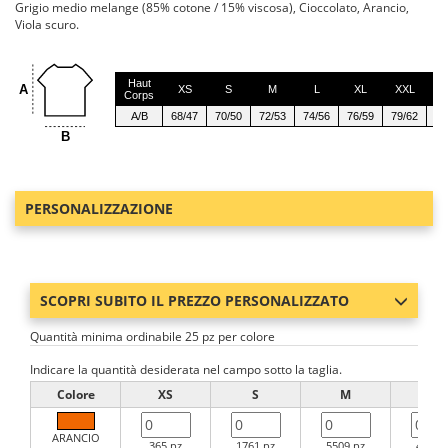
Grigio medio melange (85% cotone / 15% viscosa), Cioccolato, Arancio,
Viola scuro.
Haut
A
XS
S
M
L
XL
XXL
3
Corps
A/B
68/47
70/50
72/53
74/56
76/59
79/62
82
B
PERSONALIZZAZIONE
SCOPRI SUBITO IL PREZZO PERSONALIZZATO
Quantità minima ordinabile 25 pz per colore
Indicare la quantità desiderata nel campo sotto la taglia.
Colore
XS
S
M
L
ARANCIO
365 pz
1761 pz
5509 pz
4810 