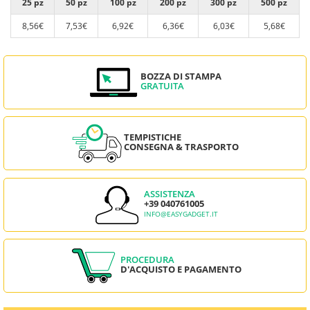
25 pz
50 pz
100 pz
200 pz
300 pz
500 pz
8,56€
7,53€
6,92€
6,36€
6,03€
5,68€
BOZZA DI STAMPA
GRATUITA
TEMPISTICHE
CONSEGNA & TRASPORTO
ASSISTENZA
+39 040761005
INFO@EASYGADGET.IT
PROCEDURA
D'ACQUISTO E PAGAMENTO