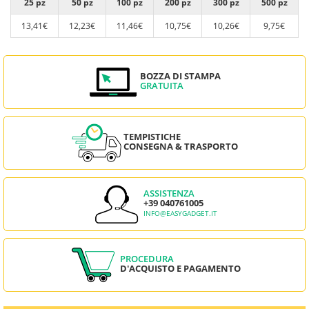
25 pz
50 pz
100 pz
200 pz
300 pz
500 pz
13,41€
12,23€
11,46€
10,75€
10,26€
9,75€
BOZZA DI STAMPA
GRATUITA
TEMPISTICHE
CONSEGNA & TRASPORTO
ASSISTENZA
+39 040761005
INFO@EASYGADGET.IT
PROCEDURA
D'ACQUISTO E PAGAMENTO