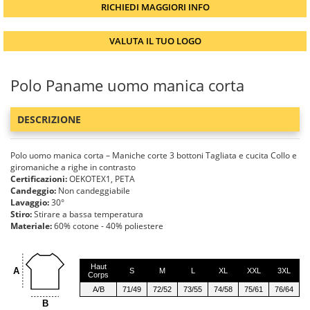
RICHIEDI MAGGIORI INFO
VALUTA IL TUO LOGO
Polo Paname uomo manica corta
DESCRIZIONE
Polo uomo manica corta – Maniche corte 3 bottoni Tagliata e cucita Collo e
giromaniche a righe in contrasto
Certificazioni:
OEKOTEX1, PETA
Candeggio:
Non candeggiabile
Lavaggio:
30°
Stiro:
Stirare a bassa temperatura
Materiale:
60% cotone - 40% poliestere
Haut
A
S
M
L
XL
XXL
3XL
Corps
A/B
71/49
72/52
73/55
74/58
75/61
76/64
B