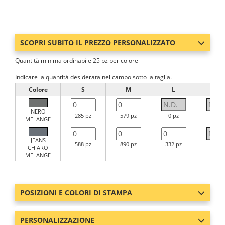
SCOPRI SUBITO IL PREZZO PERSONALIZZATO
Quantità minima ordinabile 25 pz per colore
Indicare la quantità desiderata nel campo sotto la taglia.
Colore
S
M
L
XL
NERO
285 pz
579 pz
0 pz
0 pz
MELANGE
JEANS
588 pz
890 pz
332 pz
0 pz
CHIARO
MELANGE
POSIZIONI E COLORI DI STAMPA
PERSONALIZZAZIONE