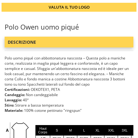
VALUTA IL TUO LOGO
Polo Owen uomo piqué
DESCRIZIONE
Polo uomo piqué con abbottonatura nascosta – Questa polo a maniche
corte, realizzata in maglia piqué leggera e confortevole, è un capo
semplice e casual. Sfoggia un'abbottonatura nascosta ed è ideale per un
look casual, pur mantenendo un certo fascino ed eleganza. – Maniche
corte Collo e fondo manica a costine Abbottonatura nascosta 3 bottoni
tono su tono Spacchetti laterali sul fondo del capo
Certificazioni:
OEKOTEX1, PETA
Candeggio:
Non candeggiabile
Lavaggio:
40°
Stiro:
Stirare a bassa temperatura
Materiale:
100% cotone pettinato "ringspun"
Haut
A
S
M
L
XL
XXL
3XL
4
Corps