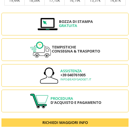
19,44€
18,06€
17,10€
16,19€
15,51€
14,81€
BOZZA DI STAMPA
GRATUITA
TEMPISTICHE
CONSEGNA & TRASPORTO
ASSISTENZA
+39 040761005
INFO@EASYGADGET.IT
PROCEDURA
D'ACQUISTO E PAGAMENTO
RICHIEDI MAGGIORI INFO