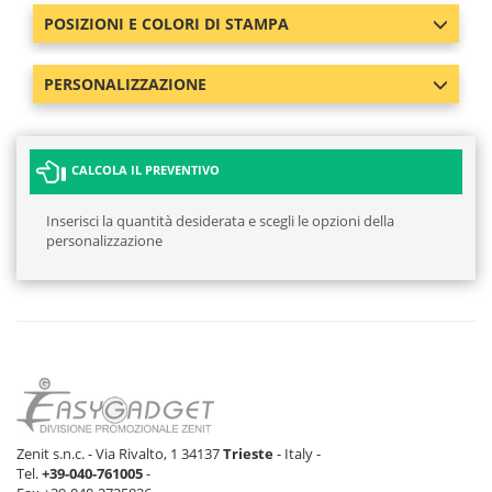
POSIZIONI E COLORI DI STAMPA
BLU NOTTE
291 pz
309 pz
1264 pz
1059 
PERSONALIZZAZIONE
BIANCO
1778 pz
4744 pz
4767 pz
2439 
OTTICO
CALCOLA IL PREVENTIVO
Inserisci la quantità desiderata e scegli le opzioni della
personalizzazione
Zenit s.n.c. - Via Rivalto, 1 34137
Trieste
- Italy -
Tel.
+39-040-761005
-