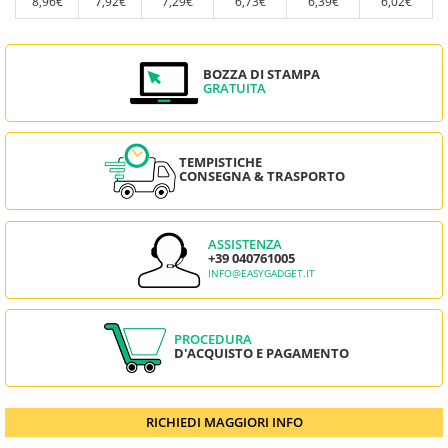
8,96€
7,92€
7,29€
6,73€
6,39€
6,02€
BOZZA DI STAMPA
GRATUITA
TEMPISTICHE
CONSEGNA & TRASPORTO
ASSISTENZA
+39 040761005
INFO@EASYGADGET.IT
PROCEDURA
D'ACQUISTO E PAGAMENTO
RICHIEDI MAGGIORI INFO