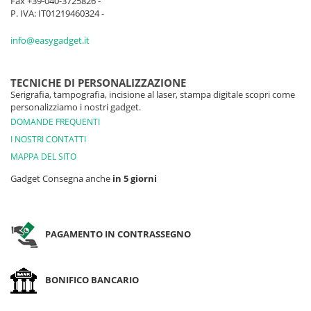
Fax +39-040-3725826 -
1617 pz
2722 pz
2975 pz
2870 
P. IVA: IT01219460324 -
ACQUA
630 pz
1168 pz
1350 pz
871 p
info@easygadget.it
ARMY
620 pz
1105 pz
1434 pz
1120 
TECNICHE DI PERSONALIZZAZIONE
Serigrafia, tampografia, incisione al laser, stampa digitale scopri come
personalizziamo i nostri gadget.
DOMANDE FREQUENTI
I NOSTRI CONTATTI
MAPPA DEL SITO
Gadget Consegna anche
in 5 giorni
PAGAMENTO IN CONTRASSEGNO
BONIFICO BANCARIO