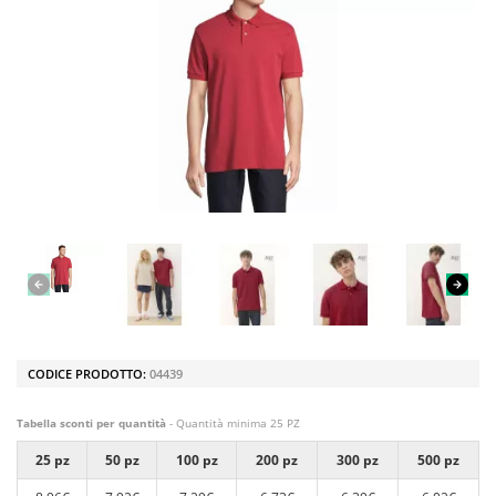
CODICE PRODOTTO:
04439
Tabella sconti per quantità
- Quantità minima 25 PZ
25 pz
50 pz
100 pz
200 pz
300 pz
500 pz