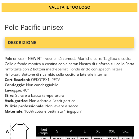
VALUTA IL TUO LOGO
Polo Pacific unisex
DESCRIZIONE
Polo unisex – NEW FIT - vestibilità comoda Maniche corte Tagliata e cucita
Collo e fondo manica a costina con elastan Nastro di rinforzo sul collo Patta
rinforzata con 2 bottoni madreperlati Fondo dritto con spacchi laterali
rinforzati Bottone di ricambio sulla cucitura laterale interna
Certificazioni:
OEKOTEX1, PETA
Candeggio:
Non candeggiabile
Lavaggio:
40°
Stiro:
Stirare a bassa temperatura
Asciugatrice:
Non adatto all'asciugatrice
Pulizia professionale:
Non lavare a secco
Materiale:
100% cotone pettinato "ringspun"
Haut
A
S
M
L
XL
XXL
3XL
4
Corps