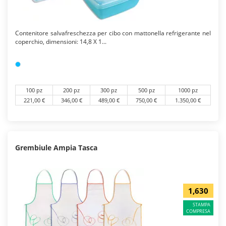
Contenitore salvafreschezza per cibo con mattonella refrigerante nel
coperchio, dimensioni: 14,8 X 1...
100 pz
200 pz
300 pz
500 pz
1000 pz
221,00 €
346,00 €
489,00 €
750,00 €
1.350,00 €
Grembiule Ampia Tasca
1,630
STAMPA
COMPRESA