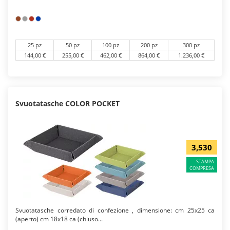
25 pz
50 pz
100 pz
200 pz
300 pz
144,00 €
255,00 €
462,00 €
864,00 €
1.236,00 €
Svuotatasche COLOR POCKET
3,530
STAMPA
COMPRESA
Svuotatasche corredato di confezione , dimensione: cm 25x25 ca
(aperto) cm 18x18 ca (chiuso...