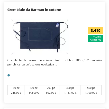
Grembiule da Barman in cotone
3,410
STAMPA
COMPRESA
Grembiule da barman in cotone denim riciclato 180 g/m2, perfetto
per chi cerca un'opzione ecologica ...
50 pz
100 pz
200 pz
300 pz
500 pz
248,00 €
442,00 €
802,00 €
1.137,00 €
1.790,00 €