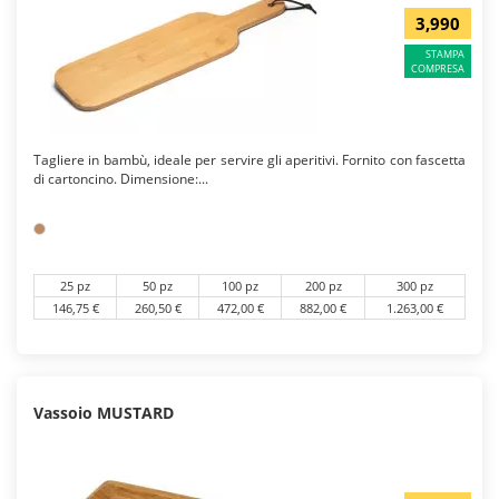
3,990
STAMPA
COMPRESA
Tagliere in bambù, ideale per servire gli aperitivi. Fornito con fascetta
di cartoncino. Dimensione:...
25 pz
50 pz
100 pz
200 pz
300 pz
146,75 €
260,50 €
472,00 €
882,00 €
1.263,00 €
Vassoio MUSTARD