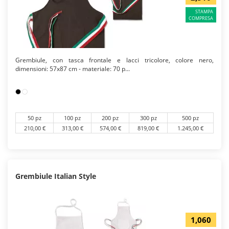
STAMPA
COMPRESA
Grembiule, con tasca frontale e lacci tricolore, colore nero,
dimensioni: 57x87 cm - materiale: 70 p...
50 pz
100 pz
200 pz
300 pz
500 pz
210,00 €
313,00 €
574,00 €
819,00 €
1.245,00 €
Grembiule Italian Style
1,060