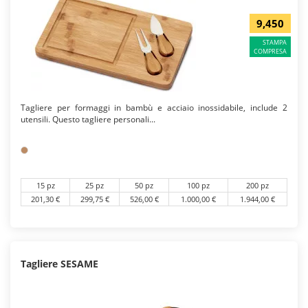
9,450
STAMPA
COMPRESA
Tagliere per formaggi in bambù e acciaio inossidabile, include 2
utensili. Questo tagliere personali...
15 pz
25 pz
50 pz
100 pz
200 pz
201,30 €
299,75 €
526,00 €
1.000,00 €
1.944,00 €
Tagliere SESAME