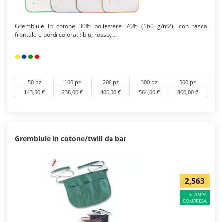
Grembiule in cotone 30% poliestere 70% (160 g/m2), con tasca
frontale e bordi colorati: blu, rosso, ...
50 pz
100 pz
200 pz
300 pz
500 pz
143,50 €
238,00 €
406,00 €
564,00 €
860,00 €
Grembiule in cotone/twill da bar
2,563
STAMPA
COMPRESA