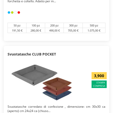
forchetta e coltello. Adatto per m...
50 pz
100 pz
200 pz
300 pz
500 pz
191,50 €
280,00 €
490,00 €
705,00 €
1.075,00 €
Svuotatasche CLUB POCKET
3,900
STAMPA
COMPRESA
Svuotatasche corredato di confezione , dimensione: cm 30x30 ca
(aperto) cm 24x24 ca (chiuso...