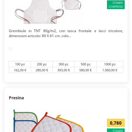
STAMPA
COMPRESA
Grembiule in TNT 80g/m2, con tasca frontale e lacci tricolore,
dimensioni articolo: 89 X 61 cm. colo...
100 pz
200 pz
300 pz
500 pz
1000 pz
162,00 €
280,00 €
393,00 €
580,00 €
1.060,00 €
Presina
0,780
STAMPA