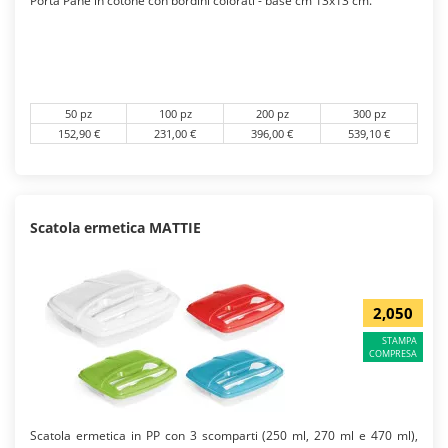
Porta Pane in cotone con bordini colorati - base cm 13x13 cm.
50 pz
100 pz
200 pz
300 pz
152,90 €
231,00 €
396,00 €
539,10 €
Scatola ermetica MATTIE
2,050
STAMPA
COMPRESA
Scatola ermetica in PP con 3 scomparti (250 ml, 270 ml e 470 ml),