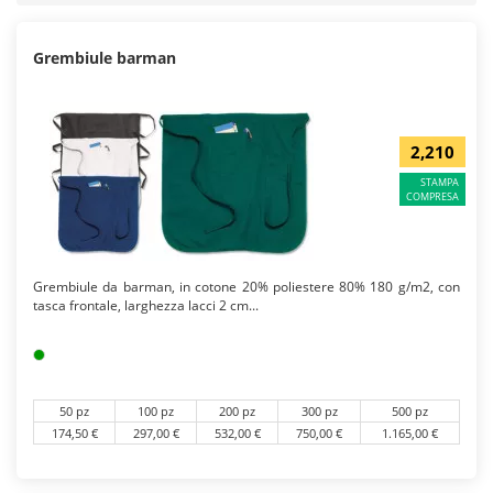
Grembiule barman
2,210
STAMPA
COMPRESA
Grembiule da barman, in cotone 20% poliestere 80% 180 g/m2, con
tasca frontale, larghezza lacci 2 cm...
50 pz
100 pz
200 pz
300 pz
500 pz
174,50 €
297,00 €
532,00 €
750,00 €
1.165,00 €