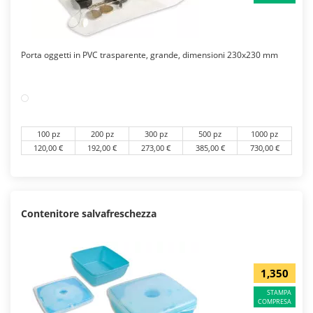
Porta oggetti in PVC trasparente, grande, dimensioni 230x230 mm
100 pz
200 pz
300 pz
500 pz
1000 pz
120,00 €
192,00 €
273,00 €
385,00 €
730,00 €
Contenitore salvafreschezza
1,350
STAMPA
COMPRESA