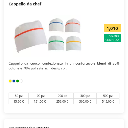
Cappello da chef
1,010
STAMPA
COMPRESA
Cappello da cuoco, confezionato in un confortevole blend di 30%
cotone e 70% poliestere. Il design b...
50 pz
100 pz
200 pz
300 pz
500 pz
95,50 €
151,00 €
258,00 €
360,00 €
545,00 €