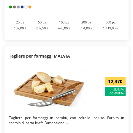
25 pz
50 pz
100 pz
200 pz
300 pz
132,00 €
232,50 €
420,00 €
784,00 €
1.119,00 €
Tagliere per formaggi MALVIA
12,370
STAMPA
COMPRESA
Tagliere per formaggi in bambù, con coltello incluso. Fornito in
scatola di carta kraft. Dimensione:...