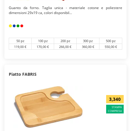
Guanto da forno. Taglia unica - materiale cotone e poliestere
dimensioni 29x19 ca, colori disponibil...
50 pz
100 pz
200 pz
300 pz
500 pz
119,00 €
170,00 €
266,00 €
360,00 €
550,00 €
Piatto FABRIS
3,340
STAMPA
COMPRESA