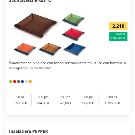
Svuotatasche RESTO
2,210
STAMPA
COMPRESA
Svuotatasche bicolore con fondo termovirante chiusure con bottone a
scomparsa , dimensione:...
50 pz
100 pz
200 pz
300 pz
500 pz
159,50 €
284,00 €
520,00 €
738,00 €
1.155,00 €
Insalatiera PEPPER