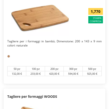
1,770
STAMPA
COMPRESA
Tagliere per i formaggi in bambù. Dimensione: 200 x 143 x 9 mm
colori: naturale
50 pz
100 pz
200 pz
300 pz
500 pz
132,00 €
233,00 €
420,00 €
594,00 €
925,00 €
Tagliere per formaggi WOODS