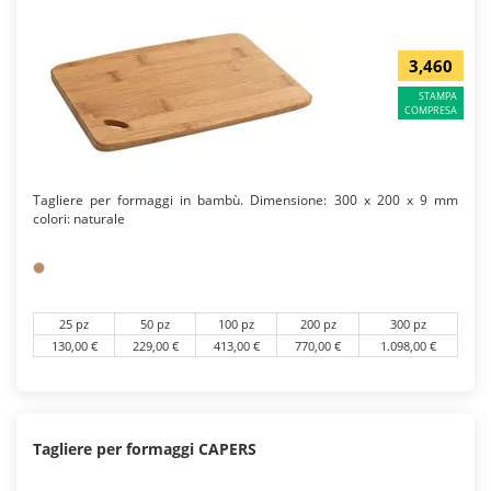
3,460
STAMPA
COMPRESA
Tagliere per formaggi in bambù. Dimensione: 300 x 200 x 9 mm
colori: naturale
25 pz
50 pz
100 pz
200 pz
300 pz
130,00 €
229,00 €
413,00 €
770,00 €
1.098,00 €
Tagliere per formaggi CAPERS