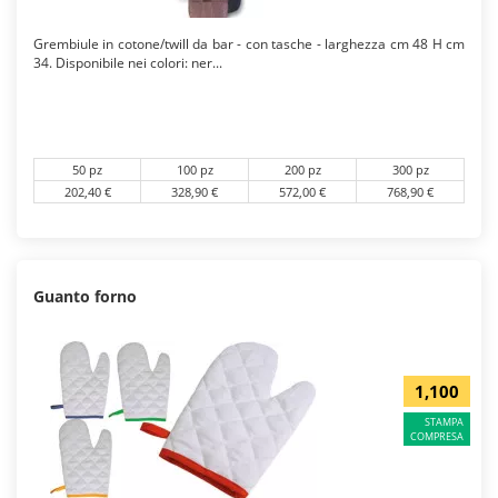
Grembiule in cotone/twill da bar - con tasche - larghezza cm 48 H cm
34. Disponibile nei colori: ner...
50 pz
100 pz
200 pz
300 pz
202,40 €
328,90 €
572,00 €
768,90 €
Guanto forno
1,100
STAMPA
COMPRESA