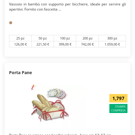
Vassoio in bambù con supporto per bicchiere, ideale per servire gli
aperitivi. Fornito con fascetta ...
25 pz
50 pz
100 pz
200 pz
300 pz
126,00 €
221,50 €
399,00 €
742,00 €
1.059,00 €
Porta Pane
1,797
STAMPA
COMPRESA