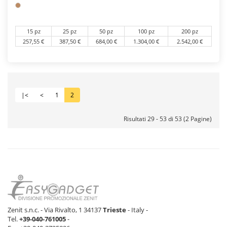
15 pz
25 pz
50 pz
100 pz
200 pz
257,55 €
387,50 €
684,00 €
1.304,00 €
2.542,00 €
|<
<
1
2
Risultati 29 - 53 di 53 (2 Pagine)
Zenit s.n.c. - Via Rivalto, 1 34137
Trieste
- Italy -
Tel.
+39-040-761005
-