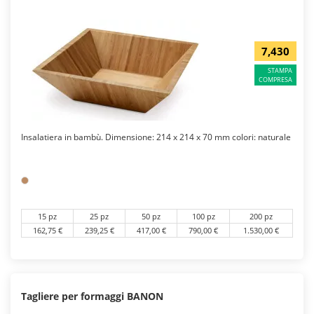
7,430
STAMPA
COMPRESA
Insalatiera in bambù. Dimensione: 214 x 214 x 70 mm colori: naturale
15 pz
25 pz
50 pz
100 pz
200 pz
162,75 €
239,25 €
417,00 €
790,00 €
1.530,00 €
Tagliere per formaggi BANON