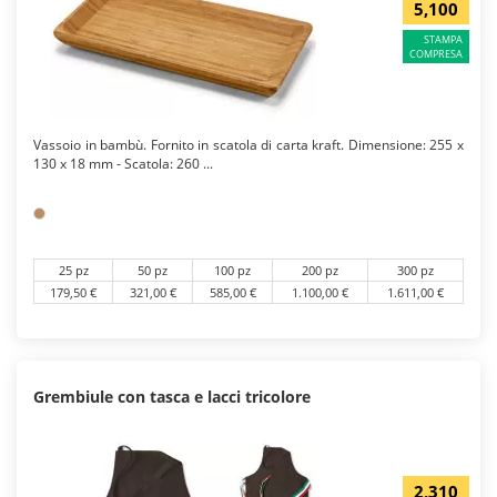
5,100
STAMPA
COMPRESA
Vassoio in bambù. Fornito in scatola di carta kraft. Dimensione: 255 x
130 x 18 mm - Scatola: 260 ...
25 pz
50 pz
100 pz
200 pz
300 pz
179,50 €
321,00 €
585,00 €
1.100,00 €
1.611,00 €
Grembiule con tasca e lacci tricolore
2,310