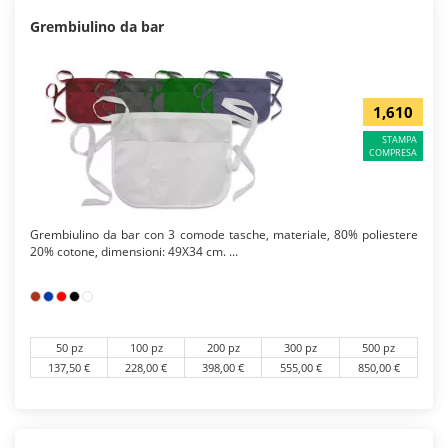
Grembiulino da bar
1,610
STAMPA
COMPRESA
Grembiulino da bar con 3 comode tasche, materiale, 80% poliestere
20% cotone, dimensioni: 49X34 cm. ...
50 pz
100 pz
200 pz
300 pz
500 pz
137,50 €
228,00 €
398,00 €
555,00 €
850,00 €