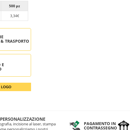
500 pz
3,34€
HE
 & TRASPORTO
 E
O
O LOGO
 PERSONALIZZAZIONE
PAGAMENTO IN
grafia, incisione al laser, stampa
CONTRASSEGNO
come personalizziamo i nostri