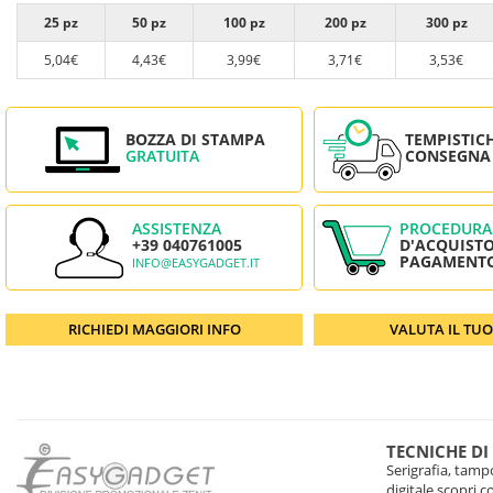
25 pz
50 pz
100 pz
200 pz
300 pz
5,04€
4,43€
3,99€
3,71€
3,53€
BOZZA DI STAMPA
TEMPISTIC
GRATUITA
CONSEGNA
ASSISTENZA
PROCEDURA
+39 040761005
D'ACQUISTO
PAGAMENT
INFO@EASYGADGET.IT
RICHIEDI MAGGIORI INFO
VALUTA IL TU
TECNICHE DI
Serigrafia, tampo
digitale scopri 