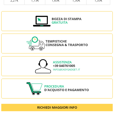
2,21€
1,73€
1,63€
1,50€
1,35€
BOZZA DI STAMPA
GRATUITA
TEMPISTICHE
CONSEGNA & TRASPORTO
ASSISTENZA
+39 040761005
INFO@EASYGADGET.IT
PROCEDURA
D'ACQUISTO E PAGAMENTO
RICHIEDI MAGGIORI INFO