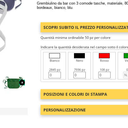
Grembiulino da bar con 3 comode tasche, materiale, 80
bordeaux, bianco, blu.
SCOPRI SUBITO IL PREZZO PERSONALIZZA
Quantità minima ordinabile 50 pz per colore
Indicare la quantità desiderata nel campo sotto il color
Bianco
Nero
Rosso
V
2845 pz
7936 pz
108 pz
0
POSIZIONI E COLORI DI STAMPA
PERSONALIZZAZIONE