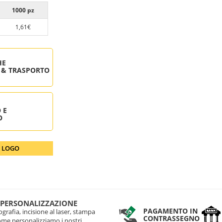
1000 pz
1,61€
HE
 & TRASPORTO
 E
O
O LOGO
 PERSONALIZZAZIONE
PAGAMENTO IN
grafia, incisione al laser, stampa
CONTRASSEGNO
come personalizziamo i nostri