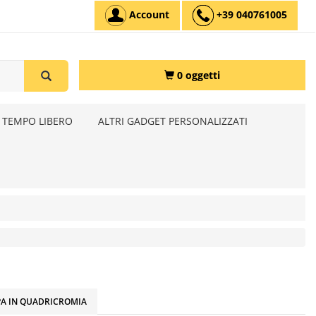
Account
+39 040761005
0 oggetti
 TEMPO LIBERO
ALTRI GADGET PERSONALIZZATI
A IN QUADRICROMIA