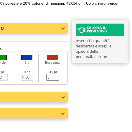
% poliestere 20% cotone, dimensioni: 49X34 cm. Colori: nero, verde,
TO
CALCOLA IL
PREVENTIVO
Inserisci la quantità
desiderata e scegli le
e.
opzioni della
personalizzazione
erde
Blu
Bordeaux
 pz
0 pz
515 pz