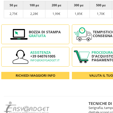
50 pz
100 pz
200 pz
300 pz
500 pz
2,75€
2,28€
1,99€
1,85€
1,70€
BOZZA DI STAMPA
TEMPISTIC
GRATUITA
CONSEGNA
ASSISTENZA
PROCEDURA
+39 040761005
D'ACQUISTO
PAGAMENT
INFO@EASYGADGET.IT
RICHIEDI MAGGIORI INFO
VALUTA IL TU
TECNICHE DI
Serigrafia, tampo
digitale scopri 