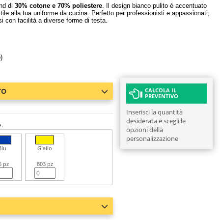
end di
30% cotone e 70% poliestere
. Il design bianco pulito è accentuato
le alla tua uniforme da cucina. Perfetto per professionisti e appassionati,
i con facilità a diverse forme di testa.
)
TO
CALCOLA IL
PREVENTIVO
Inserisci la quantità
desiderata e scegli le
e.
opzioni della
personalizzazione
Blu
Giallo
5 pz
803 pz