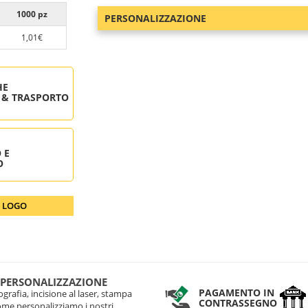
1000 pz
PERSONALIZZAZIONE
1,01€
HE
 & TRASPORTO
 E
O
O LOGO
 PERSONALIZZAZIONE
PAGAMENTO IN
grafia, incisione al laser, stampa
CONTRASSEGNO
come personalizziamo i nostri