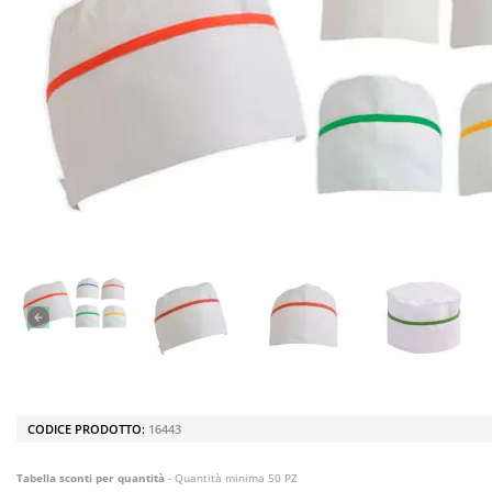
CODICE PRODOTTO:
16443
Tabella sconti per quantità
- Quantità minima 50 PZ