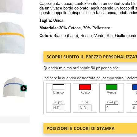
Cappello da cuoco, confezionato in un confortevole bl
da un vivace bordo colorato, aggiungendo un tocco di sti
questo cappello è disponibile in taglia unica, adattandos
Taglia:
Unica.
Materiale:
30% Cotone, 70% Poliestere.
Colori:
Bianco (base), Rosso, Verde, Blu, Giallo (bordo
SCOPRI SUBITO IL PREZZO PERSONALIZZA
Quantità minima ordinabile 50 pz per colore
Indicare la quantità desiderata nel campo sotto il color
Bianco
Rosso
Verde
0 pz
1 pz
3674 pz
5
POSIZIONI E COLORI DI STAMPA