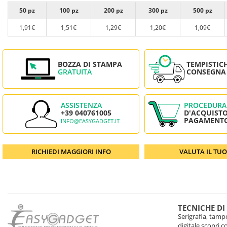
50 pz
100 pz
200 pz
300 pz
500 pz
1,91€
1,51€
1,29€
1,20€
1,09€
BOZZA DI STAMPA
TEMPISTIC
GRATUITA
CONSEGNA
ASSISTENZA
PROCEDURA
+39 040761005
D'ACQUISTO
PAGAMENT
INFO@EASYGADGET.IT
RICHIEDI MAGGIORI INFO
VALUTA IL TU
TECNICHE DI
Serigrafia, tampo
digitale scopri 