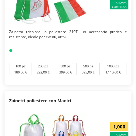
STAMPA
COMPRESA
Zainetto tricolore in poliestere 210T, un accessorio pratico e
resistente, ideale per eventi, attivi...
100 pz
200 pz
300 pz
500 pz
1000 pz
180,00 €
292,00 €
399,00 €
595,00 €
1.110,00 €
Zainetti poliestere con Manici
1,000
STAMPA