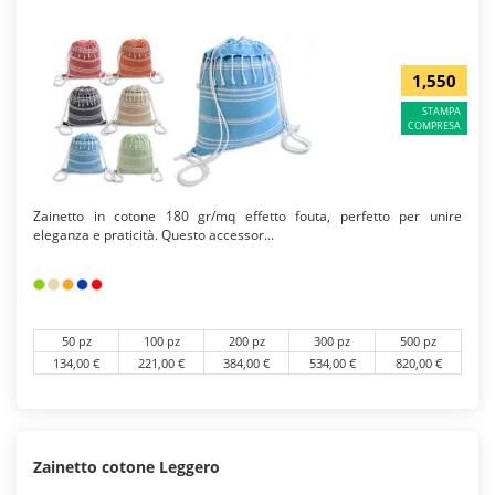
1,550
STAMPA
COMPRESA
Zainetto in cotone 180 gr/mq effetto fouta, perfetto per unire
eleganza e praticità. Questo accessor...
50 pz
100 pz
200 pz
300 pz
500 pz
134,00 €
221,00 €
384,00 €
534,00 €
820,00 €
Zainetto cotone Leggero