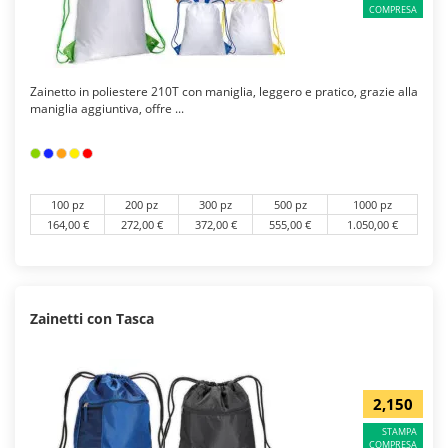
COMPRESA
Zainetto in poliestere 210T con maniglia, leggero e pratico, grazie alla
maniglia aggiuntiva, offre ...
100 pz
200 pz
300 pz
500 pz
1000 pz
164,00 €
272,00 €
372,00 €
555,00 €
1.050,00 €
Zainetti con Tasca
2,150
STAMPA
COMPRESA