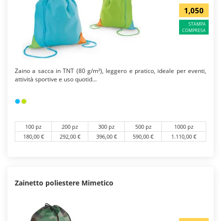
1,050
STAMPA
COMPRESA
Zaino a sacca in TNT (80 g/m²), leggero e pratico, ideale per eventi,
attività sportive e uso quotid...
100 pz
200 pz
300 pz
500 pz
1000 pz
180,00 €
292,00 €
396,00 €
590,00 €
1.110,00 €
Zainetto poliestere Mimetico