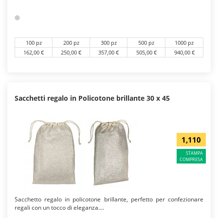
100 pz
200 pz
300 pz
500 pz
1000 pz
162,00 €
250,00 €
357,00 €
505,00 €
940,00 €
Sacchetti regalo in Policotone brillante 30 x 45
1,110
STAMPA
COMPRESA
Sacchetto regalo in policotone brillante, perfetto per confezionare
regali con un tocco di eleganza....