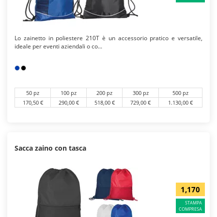
Lo zainetto in poliestere 210T è un accessorio pratico e versatile,
ideale per eventi aziendali o co...
50 pz
100 pz
200 pz
300 pz
500 pz
170,50 €
290,00 €
518,00 €
729,00 €
1.130,00 €
Sacca zaino con tasca
1,170
STAMPA
COMPRESA