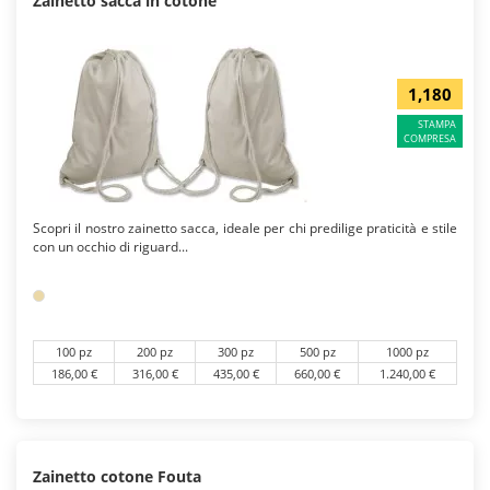
Zainetto sacca in cotone
1,180
STAMPA
COMPRESA
Scopri il nostro zainetto sacca, ideale per chi predilige praticità e stile
con un occhio di riguard...
100 pz
200 pz
300 pz
500 pz
1000 pz
186,00 €
316,00 €
435,00 €
660,00 €
1.240,00 €
Zainetto cotone Fouta