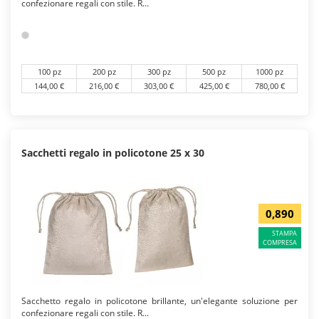
confezionare regali con stile. R...
100 pz
200 pz
300 pz
500 pz
1000 pz
144,00 €
216,00 €
303,00 €
425,00 €
780,00 €
Sacchetti regalo in policotone 25 x 30
0,890
STAMPA
COMPRESA
Sacchetto regalo in policotone brillante, un'elegante soluzione per
confezionare regali con stile. R...