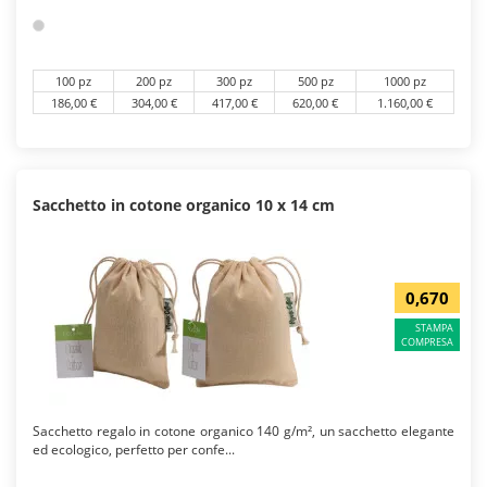
100 pz
200 pz
300 pz
500 pz
1000 pz
186,00 €
304,00 €
417,00 €
620,00 €
1.160,00 €
Sacchetto in cotone organico 10 x 14 cm
0,670
STAMPA
COMPRESA
Sacchetto regalo in cotone organico 140 g/m², un sacchetto elegante
ed ecologico, perfetto per confe...