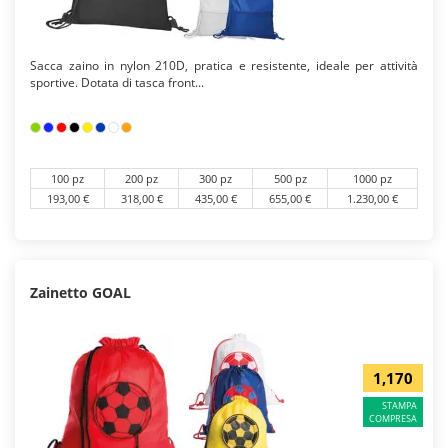
Sacca zaino in nylon 210D, pratica e resistente, ideale per attività
sportive. Dotata di tasca front...
100 pz
200 pz
300 pz
500 pz
1000 pz
193,00 €
318,00 €
435,00 €
655,00 €
1.230,00 €
Zainetto GOAL
1,170
STAMPA
COMPRESA