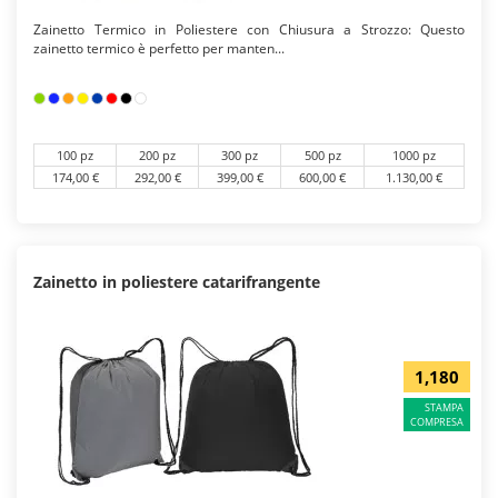
Zainetto Termico in Poliestere con Chiusura a Strozzo: Questo
zainetto termico è perfetto per manten...
100 pz
200 pz
300 pz
500 pz
1000 pz
174,00 €
292,00 €
399,00 €
600,00 €
1.130,00 €
Zainetto in poliestere catarifrangente
1,180
STAMPA
COMPRESA