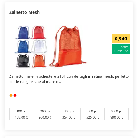
Zainetto Mesh
0,940
STAMPA
COMPRESA
Zainetto mare in poliestere 210T con dettagli in retina mesh, perfetto
per le tue giornate al mare o...
100 pz
200 pz
300 pz
500 pz
1000 pz
158,00 €
260,00 €
354,00 €
525,00 €
990,00 €