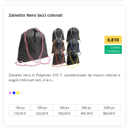
Zainetto Nero lacci colorati
0,810
STAMPA
COMPRESA
Zainetto nero in Polyester 210 T, caratterizzato da manici colorati e
angoli rinforzati neri, è la s...
100 pz
200 pz
300 pz
500 pz
1000 pz
153,00 €
232,00 €
330,00 €
465,00 €
860,00 €