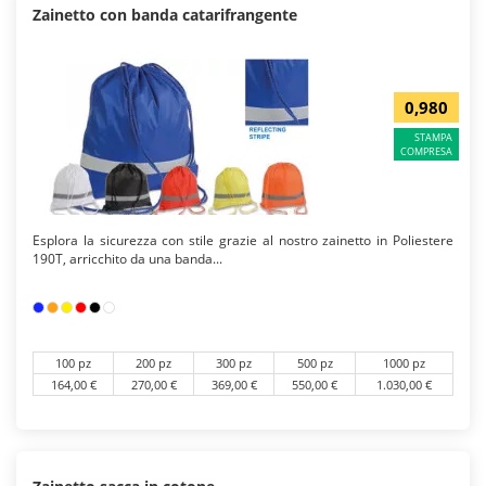
Zainetto con banda catarifrangente
0,980
STAMPA
COMPRESA
Esplora la sicurezza con stile grazie al nostro zainetto in Poliestere
190T, arricchito da una banda...
100 pz
200 pz
300 pz
500 pz
1000 pz
164,00 €
270,00 €
369,00 €
550,00 €
1.030,00 €