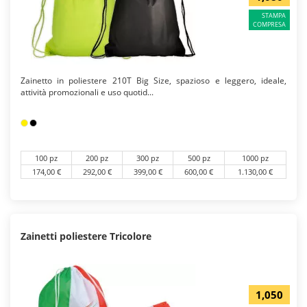
STAMPA
COMPRESA
Zainetto in poliestere 210T Big Size, spazioso e leggero, ideale,
attività promozionali e uso quotid...
100 pz
200 pz
300 pz
500 pz
1000 pz
174,00 €
292,00 €
399,00 €
600,00 €
1.130,00 €
Zainetti poliestere Tricolore
1,050