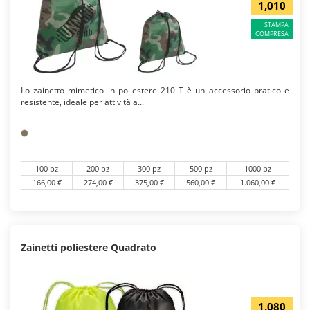
1,010
STAMPA
COMPRESA
Lo zainetto mimetico in poliestere 210 T è un accessorio pratico e
resistente, ideale per attività a...
100 pz
200 pz
300 pz
500 pz
1000 pz
166,00 €
274,00 €
375,00 €
560,00 €
1.060,00 €
Zainetti poliestere Quadrato
1,080