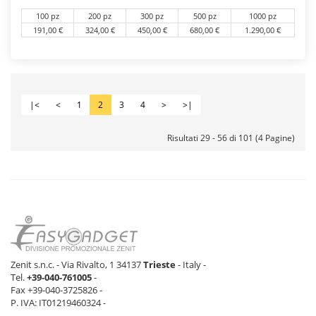
100 pz
200 pz
300 pz
500 pz
1000 pz
191,00 €
324,00 €
450,00 €
680,00 €
1.290,00 €
|<
<
1
2
3
4
>
>|
Risultati 29 - 56 di 101 (4 Pagine)
Zenit s.n.c. - Via Rivalto, 1 34137
Trieste
- Italy -
Tel.
+39-040-761005
-
Fax +39-040-3725826 -
P. IVA: IT01219460324 -