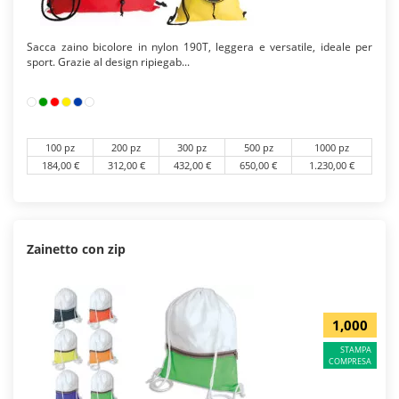
Sacca zaino bicolore in nylon 190T, leggera e versatile, ideale per
sport. Grazie al design ripiegab...
100 pz
200 pz
300 pz
500 pz
1000 pz
184,00 €
312,00 €
432,00 €
650,00 €
1.230,00 €
Zainetto con zip
1,000
STAMPA
COMPRESA