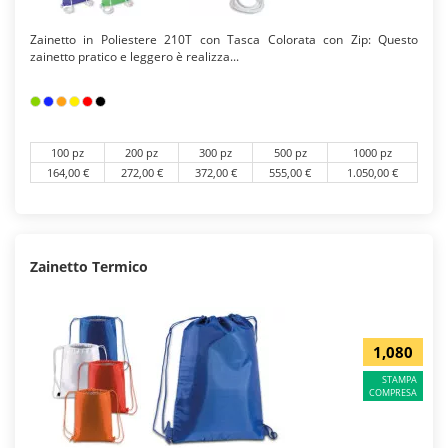
Zainetto in Poliestere 210T con Tasca Colorata con Zip: Questo
zainetto pratico e leggero è realizza...
100 pz
200 pz
300 pz
500 pz
1000 pz
164,00 €
272,00 €
372,00 €
555,00 €
1.050,00 €
Zainetto Termico
1,080
STAMPA
COMPRESA