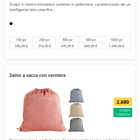
Scopri il nostro innovativo zainetto in poliestere, caratterizzato da un
intelligente lato catarifra...
100 pz
200 pz
300 pz
500 pz
1000 pz
186,00 €
316,00 €
435,00 €
660,00 €
1.240,00 €
Zaino a sacca con cerniera
2,680
STAMPA
COMPRESA