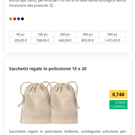
Borsa tipo zaino, perfetta per chi cerca un'alternativa ecologica senza
rinunciare alla praticità. Q...
50 pz
100 pz
200 pz
300 pz
500 pz
205,00 €
358,00 €
640,00 €
903,00 €
1.415,00 €
Sacchetti regalo in policotone 15 x 20
0,740
STAMPA
COMPRESA
Sacchetto regalo in policotone brillante, un’elegante soluzione per