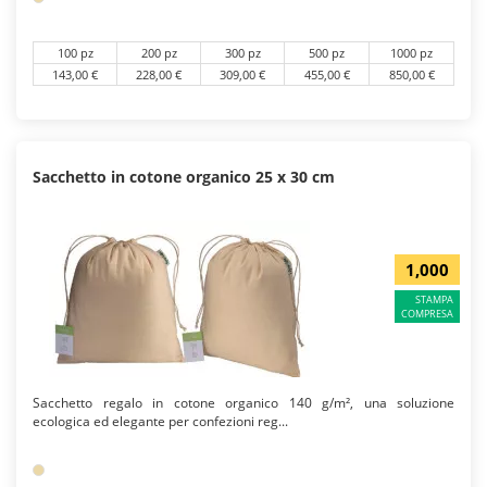
100 pz
200 pz
300 pz
500 pz
1000 pz
143,00 €
228,00 €
309,00 €
455,00 €
850,00 €
Sacchetto in cotone organico 25 x 30 cm
1,000
STAMPA
COMPRESA
Sacchetto regalo in cotone organico 140 g/m², una soluzione
ecologica ed elegante per confezioni reg...