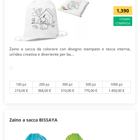
1,390
STAMPA
COMPRESA
Zaino a sacca da colorare con disegno stampato e tasca interna,
un’idea creativa e divertente per ba...
100 pz
200 pz
300 pz
500 pz
1000 pz
219,00 €
368,00 €
510,00 €
770,00 €
1.450,00 €
Zaino a sacca BISSAYA