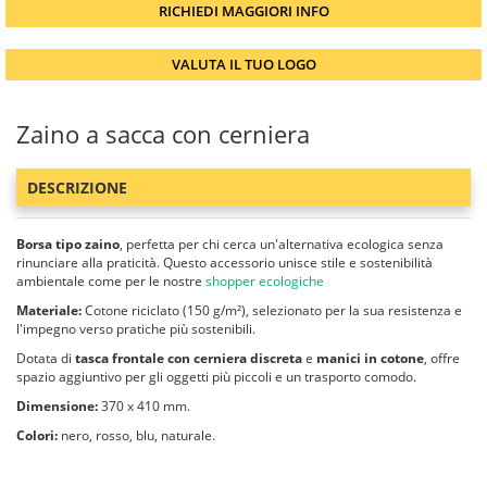
RICHIEDI MAGGIORI INFO
VALUTA IL TUO LOGO
Zaino a sacca con cerniera
DESCRIZIONE
Borsa tipo zaino
, perfetta per chi cerca un'alternativa ecologica senza
rinunciare alla praticità. Questo accessorio unisce stile e sostenibilità
ambientale come per le nostre
shopper ecologiche
Materiale:
Cotone riciclato (150 g/m²), selezionato per la sua resistenza e
l'impegno verso pratiche più sostenibili.
Dotata di
tasca frontale con cerniera discreta
e
manici in cotone
, offre
spazio aggiuntivo per gli oggetti più piccoli e un trasporto comodo.
Dimensione:
370 x 410 mm.
Colori:
nero, rosso, blu, naturale.