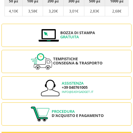
50 pz
100 pz
200 pz
300 pz
500 pz
1000 pz
4,10€
3,58€
3,20€
3,01€
2,83€
2,68€
BOZZA DI STAMPA
GRATUITA
TEMPISTICHE
CONSEGNA & TRASPORTO
ASSISTENZA
+39 040761005
INFO@EASYGADGET.IT
PROCEDURA
D'ACQUISTO E PAGAMENTO