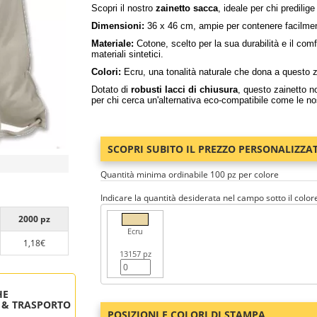
Scopri il nostro
zainetto sacca
, ideale per chi predilige
Dimensioni:
36 x 46 cm, ampie per contenere facilmente 
Materiale:
Cotone, scelto per la sua durabilità e il comfo
materiali sintetici.
Colori:
Ecru, una tonalità naturale che dona a questo za
Dotato di
robusti lacci di chiusura
, questo zainetto n
per chi cerca un'alternativa eco-compatibile come le n
SCOPRI SUBITO IL PREZZO PERSONALIZZA
Quantità minima ordinabile 100 pz per colore
Indicare la quantità desiderata nel campo sotto il color
2000 pz
Ecru
1,18€
13157 pz
HE
 & TRASPORTO
POSIZIONI E COLORI DI STAMPA