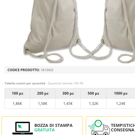
CODICE PRODOTTO:
1613422
Tabella sconti per quantità
- Quantità minima 100 PZ
100 pz
200 pz
300 pz
500 pz
1000 pz
1,86€
1,58€
1,45€
1,32€
1,24€
BOZZA DI STAMPA
TEMPISTIC
GRATUITA
CONSEGNA