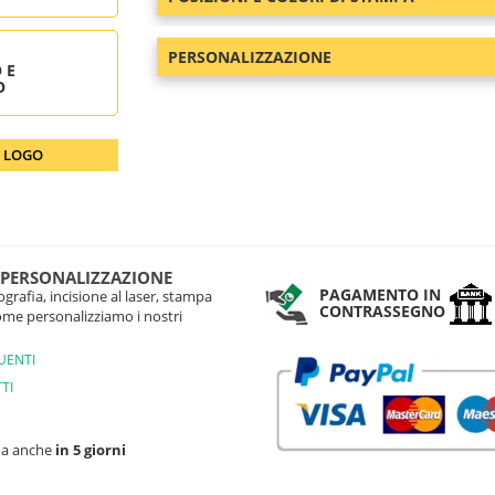
PERSONALIZZAZIONE
 E
O
O LOGO
 PERSONALIZZAZIONE
PAGAMENTO IN
grafia, incisione al laser, stampa
CONTRASSEGNO
come personalizziamo i nostri
UENTI
TI
na anche
in 5 giorni