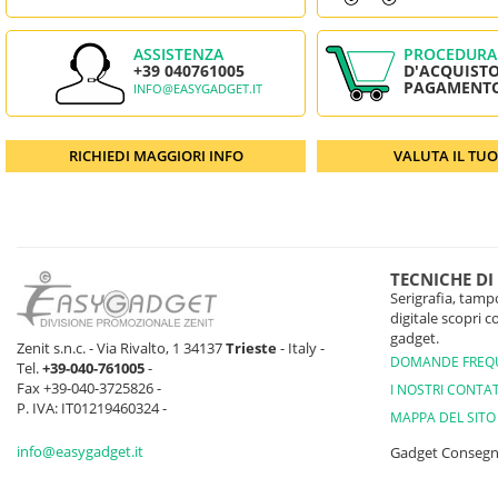
ASSISTENZA
PROCEDURA
+39 040761005
D'ACQUISTO
PAGAMENT
INFO@EASYGADGET.IT
RICHIEDI MAGGIORI INFO
VALUTA IL TU
TECNICHE DI
Serigrafia, tampo
digitale scopri 
gadget.
Zenit s.n.c. - Via Rivalto, 1 34137
Trieste
- Italy -
DOMANDE FREQ
Tel.
+39-040-761005
-
Fax +39-040-3725826 -
I NOSTRI CONTAT
P. IVA: IT01219460324 -
MAPPA DEL SITO
info@easygadget.it
Gadget Conseg