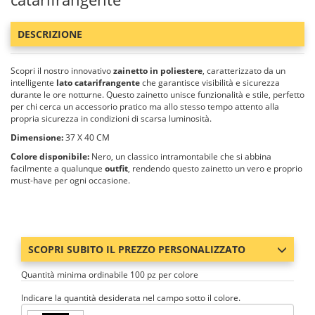
DESCRIZIONE
Scopri il nostro innovativo
zainetto in poliestere
, caratterizzato da un
intelligente
lato catarifrangente
che garantisce visibilità e sicurezza
durante le ore notturne. Questo zainetto unisce funzionalità e stile, perfetto
per chi cerca un accessorio pratico ma allo stesso tempo attento alla
propria sicurezza in condizioni di scarsa luminosità.
Dimensione:
37 X 40 CM
Colore disponibile:
Nero, un classico intramontabile che si abbina
facilmente a qualunque
outfit
, rendendo questo zainetto un vero e proprio
must-have per ogni occasione.
SCOPRI SUBITO IL PREZZO PERSONALIZZATO
Quantità minima ordinabile 100 pz per colore
Indicare la quantità desiderata nel campo sotto il colore.