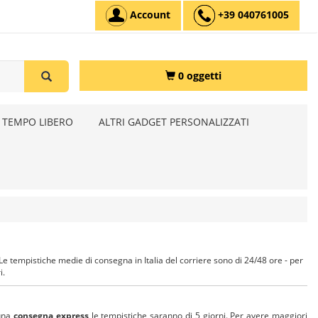
Account
+39 040761005
0 oggetti
 TEMPO LIBERO
ALTRI GADGET PERSONALIZZATI
 Le tempistiche medie di consegna in Italia del corriere sono di 24/48 ore - per
i.
 una
consegna express
le tempistiche saranno di 5 giorni. Per avere maggiori