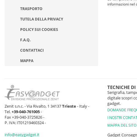
informazioni nel 
TRASPORTO
TUTELA DELLA PRIVACY
POLICY SUI COOKIES
F.A.Q.
CONTATTACI
MAPPA
TECNICHE DI
Serigrafia, tampo
digitale scopri 
gadget.
Zenit s.n.c. - Via Rivalto, 1 34137
Trieste
- Italy -
DOMANDE FREQ
Tel.
+39-040-761005
-
Fax +39-040-3725826 -
I NOSTRI CONTAT
P. IVA: IT01219460324 -
MAPPA DEL SITO
info@easygadget.it
Gadget Conseg