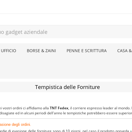
 UFFICIO
BORSE & ZAINI
PENNE E SCRITTURA
CASA &
Tempistica delle Forniture
ei vostri ordini ci affidiamo alla
TNT Fedex
, il corriere espresso leader al mondo.
à disagiate ed in alcuni periodi dell'anno le tempistiche potrebbero essere superior
sione degli ordini.
die di evasione delle forniture sono di 10 giorni, nel caso il prodotto preveda