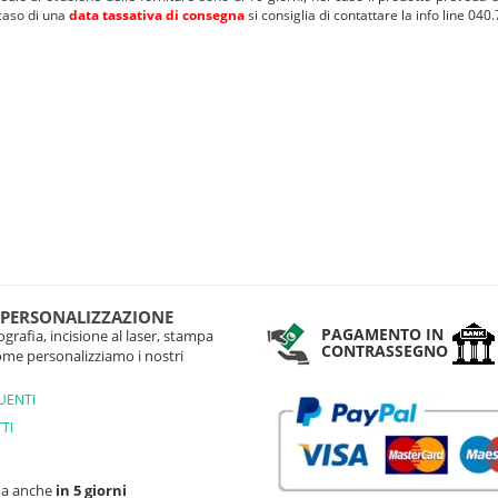
caso di una
data tassativa di consegna
si consiglia di contattare la info line 040
 PERSONALIZZAZIONE
PAGAMENTO IN
grafia, incisione al laser, stampa
CONTRASSEGNO
come personalizziamo i nostri
UENTI
TI
na anche
in 5 giorni