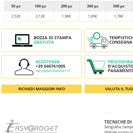
50 pz
100 pz
200 pz
300 pz
500 pz
2,52€
2,12€
1,98€
1,89€
1,78€
BOZZA DI STAMPA
TEMPISTIC
GRATUITA
CONSEGNA
ASSISTENZA
PROCEDURA
+39 040761005
D'ACQUISTO
PAGAMENT
INFO@EASYGADGET.IT
RICHIEDI MAGGIORI INFO
VALUTA IL TU
TECNICHE DI
Serigrafia, tampo
digitale scopri 