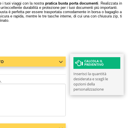
 i tuoi viaggi con la nostra
pratica busta porta documenti
. Realizzata in
n'eccellente durabilità e protezione per i tuoi documenti più importanti.
sta è perfetta per essere trasportata comodamente in borsa o bagaglio a
cura e rapida, mentre le tre tasche interne, di cui una con chiusura zip, ti
inato.
TO
CALCOLA IL
PREVENTIVO
Inserisci la quantità
desiderata e scegli le
e.
opzioni della
personalizzazione