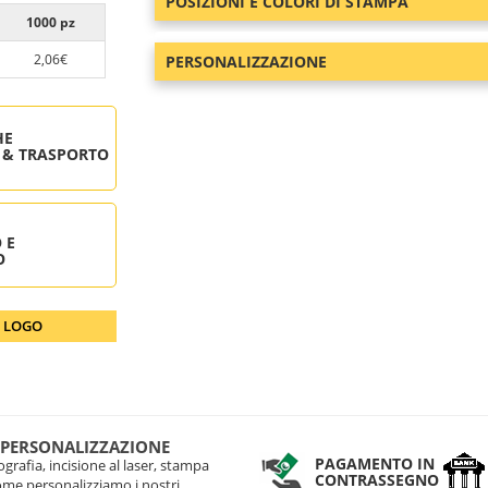
POSIZIONI E COLORI DI STAMPA
1000 pz
2,06€
PERSONALIZZAZIONE
HE
 & TRASPORTO
 E
O
O LOGO
 PERSONALIZZAZIONE
PAGAMENTO IN
grafia, incisione al laser, stampa
CONTRASSEGNO
come personalizziamo i nostri