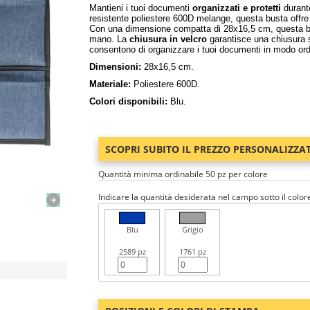
Mantieni i tuoi documenti
organizzati e protetti
durante
resistente poliestere 600D melange, questa busta offre u
Con una dimensione compatta di 28x16,5 cm, questa bu
mano. La
chiusura in velcro
garantisce una chiusura si
consentono di organizzare i tuoi documenti in modo ord
Dimensioni:
28x16,5 cm.
Materiale:
Poliestere 600D.
Colori disponibili:
Blu.
SCOPRI SUBITO IL PREZZO PERSONALIZZA
Quantità minima ordinabile 50 pz per colore
Indicare la quantità desiderata nel campo sotto il color
Blu
Grigio
2589 pz
1761 pz