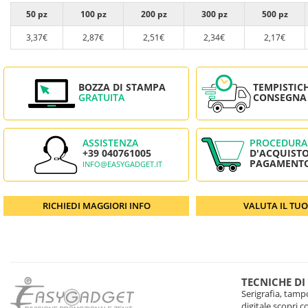
50 pz
100 pz
200 pz
300 pz
500 pz
3,37€
2,87€
2,51€
2,34€
2,17€
BOZZA DI STAMPA
TEMPISTIC
GRATUITA
CONSEGNA
ASSISTENZA
PROCEDURA
+39 040761005
D'ACQUISTO
PAGAMENT
INFO@EASYGADGET.IT
RICHIEDI MAGGIORI INFO
VALUTA IL TU
TECNICHE DI
Serigrafia, tampo
digitale scopri 