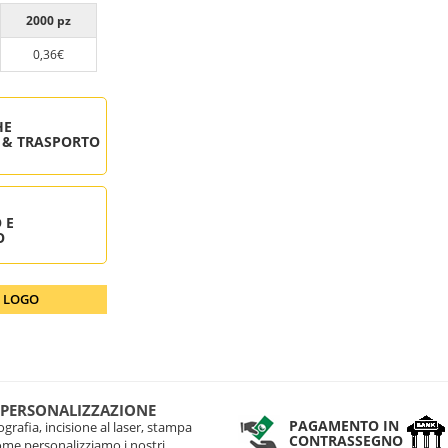
2000 pz
0,36€
HE
 & TRASPORTO
 E
O
O LOGO
 PERSONALIZZAZIONE
PAGAMENTO IN
grafia, incisione al laser, stampa
CONTRASSEGNO
come personalizziamo i nostri