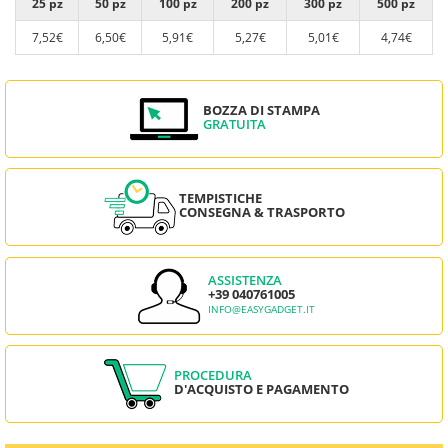
25 pz
50 pz
100 pz
200 pz
300 pz
500 pz
7,52€
6,50€
5,91€
5,27€
5,01€
4,74€
BOZZA DI STAMPA
GRATUITA
TEMPISTICHE
CONSEGNA & TRASPORTO
ASSISTENZA
+39 040761005
INFO@EASYGADGET.IT
PROCEDURA
D'ACQUISTO E PAGAMENTO