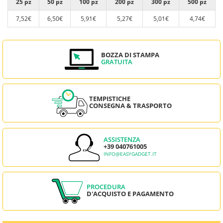
25 pz
50 pz
100 pz
200 pz
300 pz
500 pz
7,52€
6,50€
5,91€
5,27€
5,01€
4,74€
BOZZA DI STAMPA
GRATUITA
TEMPISTICHE
CONSEGNA & TRASPORTO
ASSISTENZA
+39 040761005
INFO@EASYGADGET.IT
PROCEDURA
D'ACQUISTO E PAGAMENTO