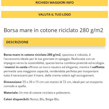
RICHIEDI MAGGIORI INFO
VALUTA IL TUO LOGO
Borsa mare in cotone riciclato 280 g/m2
DESCRIZIONE
Borsa mare in cotone riciclato 280 g/m2
, spaziosa e robusta, è
l'accessorio ideale per le tue giornate in spiaggia. Realizzata con un
impegno verso la sostenibilità, questa borsa combina praticità ed ecologia.
I
manici in corda
offrono un tocco nautico ed elegante, mentre il
soffietto
permette una maggiore capacità, rendendola perfetta per trasportare
tutto il necessario per il mare, dalla crema solare agli asciugamani.
Dimensione:
55 x 39 x 15 cm con manici di 72 cm, ideali per un trasporto
comodo a spalla.
Materiale:
Un mix di cotone riciclato e poliestere.
Colori disponibili:
Rosso, Blu, Beige-Blu.