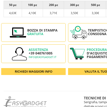
50 pz
100 pz
200 pz
300 pz
500 pz
4,63€
4,10€
3,71€
3,50€
3,30€
BOZZA DI STAMPA
TEMPISTIC
GRATUITA
CONSEGNA
ASSISTENZA
PROCEDURA
+39 040761005
D'ACQUISTO
PAGAMENT
INFO@EASYGADGET.IT
RICHIEDI MAGGIORI INFO
VALUTA IL TU
TECNICHE DI
Serigrafia, tampo
digitale scopri 