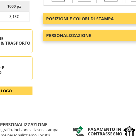
1000 pz
3,13€
POSIZIONI E COLORI DI STAMPA
PERSONALIZZAZIONE
HE
 & TRASPORTO
 E
O
O LOGO
 PERSONALIZZAZIONE
PAGAMENTO IN
grafia, incisione al laser, stampa
CONTRASSEGNO
come personalizziamo i nostri