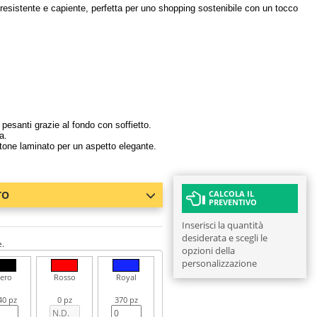
 resistente e capiente, perfetta per uno shopping sostenibile con un tocco
 pesanti grazie al fondo con soffietto.
a.
otone laminato per un aspetto elegante.
TO
CALCOLA IL
PREVENTIVO
Inserisci la quantità
desiderata e scegli le
e.
opzioni della
personalizzazione
ero
Rosso
Royal
40 pz
0 pz
370 pz