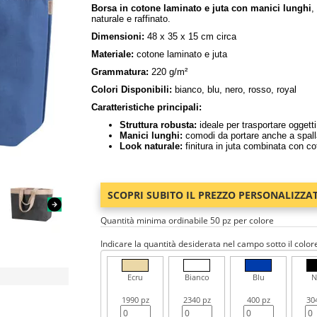
Borsa in cotone laminato e juta con manici lunghi
,
naturale e raffinato.
Dimensioni:
48 x 35 x 15 cm circa
Materiale:
cotone laminato e juta
Grammatura:
220 g/m²
Colori Disponibili:
bianco, blu, nero, rosso, royal
Caratteristiche principali:
Struttura robusta:
ideale per trasportare oggetti
Manici lunghi:
comodi da portare anche a spall
Look naturale:
finitura in juta combinata con c
SCOPRI SUBITO IL PREZZO PERSONALIZZA
Quantità minima ordinabile 50 pz per colore
Indicare la quantità desiderata nel campo sotto il color
Ecru
Bianco
Blu
N
1990 pz
2340 pz
400 pz
30