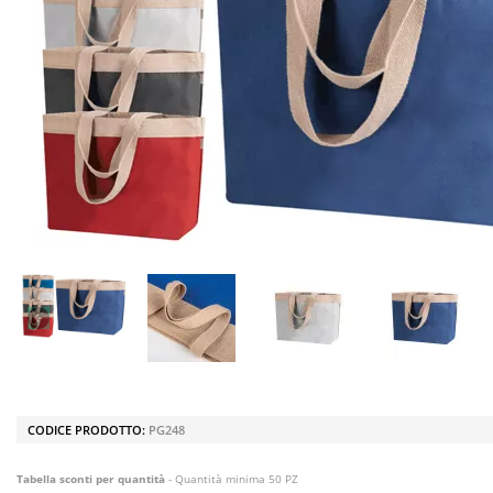
CODICE PRODOTTO:
PG248
Tabella sconti per quantità
- Quantità minima 50 PZ