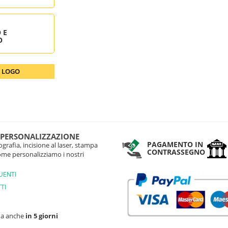
 E
O
O LOGO
 PERSONALIZZAZIONE
PAGAMENTO IN
grafia, incisione al laser, stampa
CONTRASSEGNO
come personalizziamo i nostri
UENTI
TI
na anche
in 5 giorni