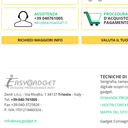
ASSISTENZA
PROCEDURA
+39 040761005
D'ACQUISTO
PAGAMENT
INFO@EASYGADGET.IT
RICHIEDI MAGGIORI INFO
VALUTA IL TU
TECNICHE DI
Serigrafia, tampo
digitale scopri 
gadget.
Zenit s.n.c. - Via Rivalto, 1 34137
Trieste
- Italy -
DOMANDE FREQ
Tel.
+39-040-761005
-
Fax +39-040-3725826 -
I NOSTRI CONTAT
P. IVA: IT01219460324 -
MAPPA DEL SITO
info@easygadget.it
Gadget Conseg