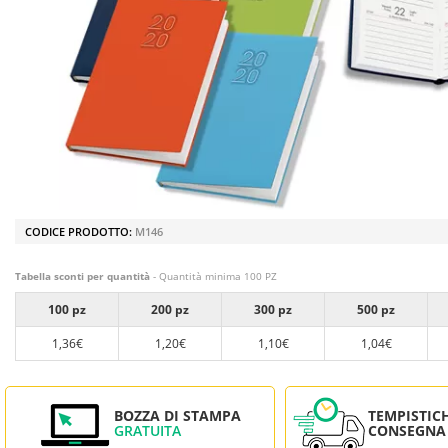
CODICE PRODOTTO:
M146
Tabella sconti per quantità
- Quantità minima 100 PZ
100 pz
200 pz
300 pz
500 pz
1,36€
1,20€
1,10€
1,04€
BOZZA DI STAMPA
TEMPISTIC
GRATUITA
CONSEGNA