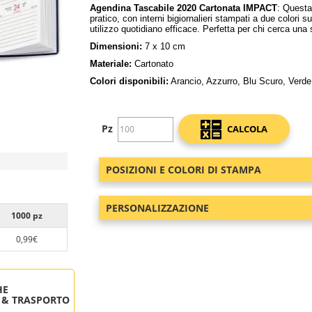
Agendina Tascabile 2020 Cartonata IMPACT
: Questa
pratico, con interni bigiornalieri stampati a due colori 
utilizzo quotidiano efficace. Perfetta per chi cerca u
Dimensioni:
7 x 10 cm
Materiale:
Cartonato
Colori disponibili:
Arancio, Azzurro, Blu Scuro, Verd
Pz
CALCOLA
POSIZIONI E COLORI DI STAMPA
PERSONALIZZAZIONE
1000 pz
0,99€
HE
 & TRASPORTO