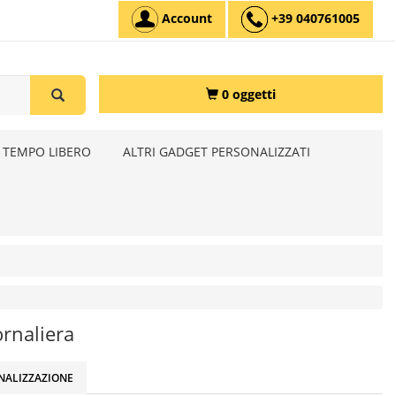
Account
+39 040761005
0 oggetti
 TEMPO LIBERO
ALTRI GADGET PERSONALIZZATI
ornaliera
NALIZZAZIONE