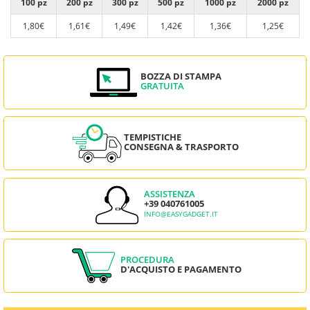
100 pz
200 pz
300 pz
500 pz
1000 pz
2000 pz
1,80€
1,61€
1,49€
1,42€
1,36€
1,25€
BOZZA DI STAMPA
GRATUITA
TEMPISTICHE
CONSEGNA & TRASPORTO
ASSISTENZA
+39 040761005
INFO@EASYGADGET.IT
PROCEDURA
D'ACQUISTO E PAGAMENTO