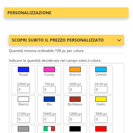
PERSONALIZZAZIONE
SCOPRI SUBITO IL PREZZO PERSONALIZZATO
Quantità minima ordinabile 100 pz per colore
Indicare la quantità desiderata nel campo sotto il colore.
Royal
Fucsia
Arancio
Celeste
22850 pz
750 pz
9200 pz
24150 pz
Bianco
Blu
Bordeaux
Giallo
21350 pz
70400 pz
12800 pz
3900 pz