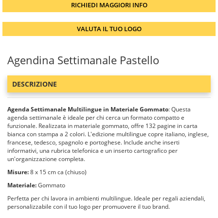
RICHIEDI MAGGIORI INFO
VALUTA IL TUO LOGO
Agendina Settimanale Pastello
DESCRIZIONE
Agenda Settimanale Multilingue in Materiale Gommato
: Questa
agenda settimanale è ideale per chi cerca un formato compatto e
funzionale. Realizzata in materiale gommato, offre 132 pagine in carta
bianca con stampa a 2 colori. L'edizione multilingue copre italiano, inglese,
francese, tedesco, spagnolo e portoghese. Include anche inserti
informativi, una rubrica telefonica e un inserto cartografico per
un'organizzazione completa.
Misure:
8 x 15 cm ca (chiuso)
Materiale:
Gommato
Perfetta per chi lavora in ambienti multilingue. Ideale per regali aziendali,
personalizzabile con il tuo logo per promuovere il tuo brand.