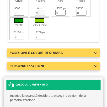
Grigio
Tricolore
Nero
Rosso
9500 pz
0 pz
19700 pz
28650 pz
Verde
Verde mela
31100 pz
11200 pz
POSIZIONI E COLORI DI STAMPA
PERSONALIZZAZIONE
CALCOLA IL PREVENTIVO
Inserisci la quantità desiderata e scegli le opzioni della
personalizzazione