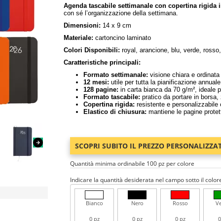
Agenda tascabile settimanale con copertina rigida 
con sé l’organizzazione della settimana.
Dimensioni:
14 x 9 cm
Materiale:
cartoncino laminato
Colori Disponibili:
royal, arancione, blu, verde, rosso
Caratteristiche principali:
Formato settimanale:
visione chiara e ordinata
12 mesi:
utile per tutta la pianificazione annuale
128 pagine:
in carta bianca da 70 g/m², ideale pe
Formato tascabile:
pratico da portare in borsa,
Copertina rigida:
resistente e personalizzabile c
Elastico di chiusura:
mantiene le pagine protett
SCOPRI SUBITO IL PREZZO PERSONALIZZA
Quantità minima ordinabile 100 pz per colore
Indicare la quantità desiderata nel campo sotto il color
Bianco
Nero
Rosso
V
0 pz
0 pz
0 pz
0