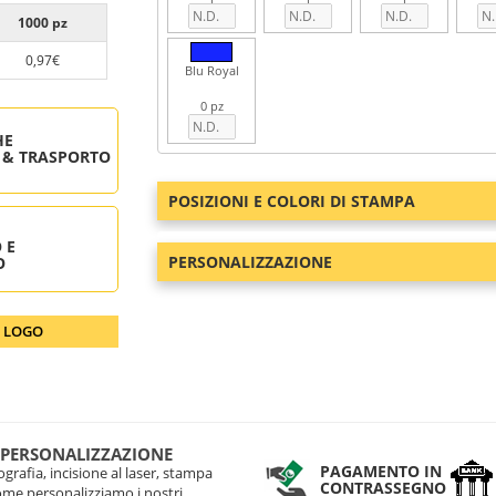
1000 pz
0,97€
Blu Royal
0 pz
HE
 & TRASPORTO
POSIZIONI E COLORI DI STAMPA
 E
PERSONALIZZAZIONE
O
O LOGO
 PERSONALIZZAZIONE
PAGAMENTO IN
grafia, incisione al laser, stampa
CONTRASSEGNO
come personalizziamo i nostri