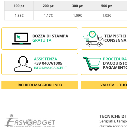
100 pz
200 pz
300 pz
500 pz
1,38€
1,17€
1,09€
1,03€
BOZZA DI STAMPA
TEMPISTIC
GRATUITA
CONSEGNA
ASSISTENZA
PROCEDURA
+39 040761005
D'ACQUISTO
PAGAMENT
INFO@EASYGADGET.IT
RICHIEDI MAGGIORI INFO
VALUTA IL TU
TECNICHE DI
Serigrafia, tampo
digitale scopri 