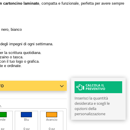
in cartoncino laminato
, compatta e funzionale, perfetta per avere sempre
, nero, bianco
 degli impegni di ogni settimana.
.
r la scrittura quotidiana.
 zaino o tasca.
on il tuo logo o grafica.
e e ordinate.
TO
CALCOLA IL
PREVENTIVO
Inserisci la quantità
desiderata e scegli le
e.
opzioni della
personalizzazione
erde
Blu
Arancio
 pz
0 pz
0 pz